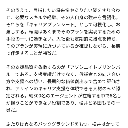
そのうえで、目指したい将来像やありたい姿をすり合わ
せ、必要なスキルや経験、その人自身の強みを言語化。
それらを「キャリアプランシート」として可視化し、お
渡しする。転職はあくまでそのプランを実現するための
手段の一つに過ぎない。入社後も定期的に接点を持ち、
そのプランが実現に近づいているか確認しながら、長期
で伴走することが特徴だ。
その支援品質を象徴するのが「アソシエイトプリンシパ
ル」である。支援実績だけでなく、候補者との向き合い
方や支援への想い、長期的な価値創出まで含めて評価さ
れ、アサインのキャリア支援を体現できる人材のみが認
定される。約300名のエージェントが在籍する中で6名し
か担うことができない役割であり、松井と多田もその一
員だ。
ふたりは異なるバックグラウンドをもつ。松井はかつて