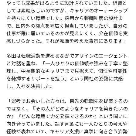
やっても成果が出るように設計されていました。組織と
しては素晴らしいのですが、キャリアのオーナーシップ
を持ちにくい環境でした。採用から報酬制度の設計ま
で、国内外の拠点を幅広く担当していましたが、自分の
仕事が誰に届いているのかが見えにくく、介在価値を実
感しづらかった。それが転職を考えた背景にあります」
多田は転職活動を進めるなかでアサインのエージェント
と対話を重ね、「一人ひとりの価値観や強みを丁寧に整
理し、中長期的なキャリアまで見据えて、個性や可能性
を発揮するサポートを担う」という同社の姿勢に共感
し、入社を決意した。
「選考でお会いした方々は、目先の転職先を提案するの
ではなく、『その人がどのようなキャリアを築きたいの
か』『どんな環境で力を発揮できるのか』という問いに
向き合っていました。話す言葉にも一人ひとりの考えや
経験が表れていて、キャリア支援に真摯に向き合う姿勢