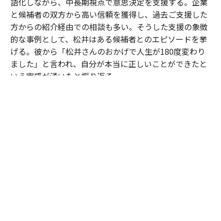
語化しながら、中長期視点で意思決定を支援する。企業
と候補者の双方から高い信頼を獲得し、過去ご支援した
方からの紹介経由での相談も多い。そうした支援の象徴
的な事例として、松井はある候補者とのエピソードを挙
げる。彼から「松井さんのおかげで人生が180度変わり
ました」と言われ、自分が本当に正しいことができたと
いう実感が湧いたと振り返る。
「30歳手前のある候補者は、中高一貫校から大手メーカ
ーへ進み、次のキャリアとして成長フェーズにある企業
への転職を検討していました。しかし、それまで歩んで
きた道とは異なる選択だったこともあり、『やはりこの
ままでいいのではないか』と何度も迷われていました。
私は特定の企業や環境を勧めたかったわけではありませ
ん。ただ、ご本人が対話を重ねる中で見えてきた価値観
や将来像を考えたとき、その選択を後悔しないために
は、一度立ち止まって自分自身の意思と向き合うことが