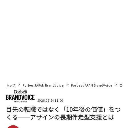
トップ
Forbes JAPAN BrandVoice
Forbes JAPAN BrandVoice
目先
2026.07.24 11:00
目先の転職ではなく「10年後の価値」をつ
くる──アサインの長期伴走型支援とは