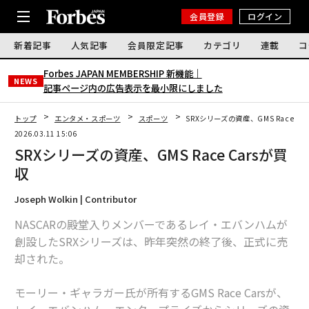
会員登録
ログイン
新着記事
人気記事
会員限定記事
カテゴリ
連載
コ
Forbes JAPAN MEMBERSHIP 新機能｜
NEWS
記事ページ内の広告表示を最小限にしました
トップ
エンタメ・スポーツ
スポーツ
SRXシリーズの資産、GMS Race Ca
2026.03.11 15:06
SRXシリーズの資産、GMS Race Carsが買
収
Joseph Wolkin | Contributor
NASCARの殿堂入りメンバーであるレイ・エバンハムが
創設したSRXシリーズは、昨年突然の終了後、正式に売
却された。
モーリー・ギャラガー氏が所有するGMS Race Carsが、