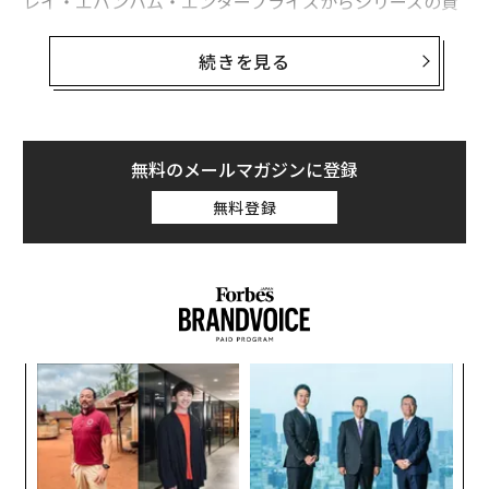
レイ・エバンハム・エンタープライズからシリーズの資
産を買収した。この資産には、SRX車両の全フリート（1
6台）と機材が含まれる。
続きを見る
「これらのレースカーは、耐久性、操作性、性能を念頭
に置いて、レイによって非常に高い基準で製造されまし
た」とGMS Race Carsのジョーイ・コーエン社長は述べ
無料のメールマガジンに登録
た。「我々のチームは、これらの車両を新時代へと導
無料登録
き、プレミアムなトラックデイ体験、ターンキー顧客プ
ログラム、全米各地での特別レースイベントなどに再利
用する大きな機会を見ています。可能性は無限大です」
コーエン氏は以前、レガシー・モーター・クラブのレー
ス運営担当副社長を務め、複数の機会にカップシリーズ
義す
内
のクルーチーフを代行した経験がある。
むス
グ
実
「この買収はGMS Fabricationにとっても大きな前進で
“
全
シ
す」とGMS Fabricationのマイク・ビーム社長は述べ
グ