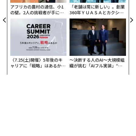
た。「我々の製造チームはあらゆるレース活動の中心で
アフリカの農村の通信、小1
「老舗は常に新しい」。創業
あり、GMSが知られる職人技と誇りをもって、この次の
の壁。2人の挑戦者が手にし
360年ＹＵＡＳＡとカクシン
章を率いることに興奮しています」
た「次なる武器」
CEO田尻望が語る、AIを超え
る人の価値
このシリーズは当初、ジョージ・パインとサンディ・モ
ンタグ、そしてNASCARの殿堂入りメンバーであるトニ
ー・スチュワート氏からも大きな支援を受けていた。
SRXは、NASCAR、NTT IndyCarシリーズ、NHRA、トラ
〈7.25(土)開催〉5年後のキ
〜決断する人のAI〜大規模組
ャリアに「戦略」はあるか。
織が挑む「AIフル実装」“使
ンスアムの元選手や現役選手がアメリカ各地のローカル
トップエグゼクティブのキャ
う”企業から“動く”企業へ【N
ショートトラックで対戦することで、すぐに注目を集め
リアに触れる1日│CAREER S
TTドコモビジネス×PwC】
た。ESPNに続いてCBSとパートナーシップを結び、各
UMMIT 2026
レースを生中継していた。
「これらの車が新しい形で生き続けるのを見るのは、非
常に喜ばしいことです」とエバンハム氏は述べた。
「我々はこれらを、チャンピオンの手の中でも初心者の
手の中でも、耐久性があり、活気があり、楽しめるよう
に製造しました。GMS Race Carsはその松明を引き継