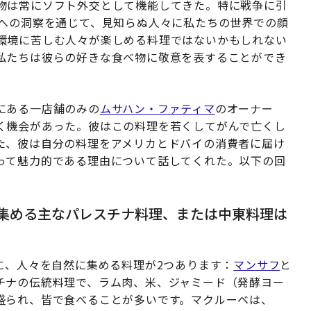
物は常にソフト外交として機能してきた。特に戦争に引
理への洞察を通じて、見知らぬ人々に私たちの世界での顔
環境に苦しむ人々が楽しめる料理ではないかもしれない
私たちは彼らの好きな食べ物に敬意を表することができ
にある一店舗のみの
ムサハン・ファティマ
のオーナー
く機会があった。彼はこの料理を若くしてがんで亡くし
た、彼は自分の料理をアメリカとドバイの消費者に届け
って魅力的である理由について話してくれた。以下の回
。
集める主なパレスチナ料理、または中東料理は
に、人々を自然に集める料理が2つあります：
マンサフ
と
チナの伝統料理で、ラム肉、米、ジャミード（発酵ヨー
盛られ、皆で食べることが多いです。マクルーベは、