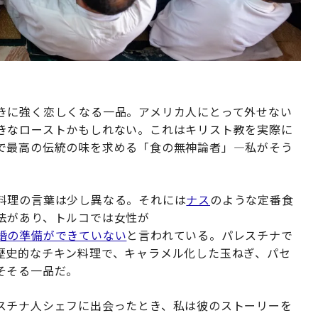
きに強く恋しくなる一品。アメリカ人にとって外せない
きなローストかもしれない。これはキリスト教を実際に
で最高の伝統の味を求める「食の無神論者」—私がそう
料理の言葉は少し異なる。それには
ナス
のような定番食
法があり、トルコでは女性が
婚の準備ができていない
と言われている。パレスチナで
歴史的なチキン料理で、キャラメル化した玉ねぎ、パセ
そそる一品だ。
スチナ人シェフに出会ったとき、私は彼のストーリーを