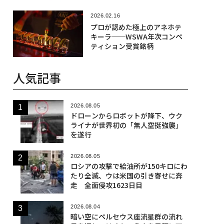
2026.02.16
プロが認めた極上のアネホテ
キーラ──WSWA年次コンペ
ティション受賞銘柄
人気記事
2026.08.05
ドローンからロボットが降下、ウク
ライナが世界初の「無人空挺強襲」
を遂行
2026.08.05
ロシアの攻撃で給油所が150キロにわ
たり全滅、ウは米国の引き寄せに奔
走 全面侵攻1623日目
2026.08.04
暗い空にペルセウス座流星群の流れ