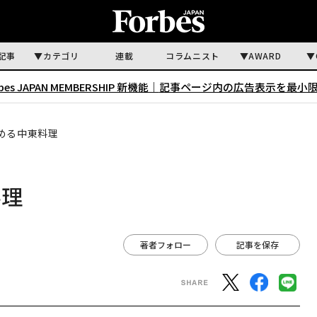
記事
カテゴリ
連載
コラムニスト
AWARD
rbes JAPAN MEMBERSHIP 新機能｜
記事ページ内の広告表示を最小
める中東料理
料理
著者フォロー
記事を保存