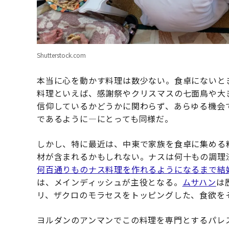
Shutterstock.com
本当に心を動かす料理は数少ない。食卓にないと
料理といえば、感謝祭やクリスマスの七面鳥や大
信仰しているかどうかに関わらず、あらゆる機会
であるように—にとっても同様だ。
しかし、特に最近は、中東で家族を食卓に集める
材が含まれるかもしれない。ナスは何十もの調理
何百通りものナス料理を作れるようになるまで結
は、メインディッシュが主役となる。
ムサハン
は
リ、ザクロのモラセスをトッピングした、食欲を
ヨルダンのアンマンでこの料理を専門とするパレ