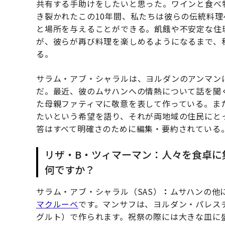
共有する手助けをしたいと思った。ワインと食べ
き裂かれたこの10年間、私たちは彼らの伝統料
と場所を与えることができる。飢餓や不安定な住
が、彼らが再び料理を楽しめるようになるまで、
る。
サラム・アブ・シャラルは、ヨルダンのアンマン
だ。最近、彼のムサハンへの情熱について話を聞
た母親ファティマに敬意を表して作っている。ま
たいという希望を語り、それが両地域の住民にと
答はすべて明確さのために編集・要約されている
リザ・B・ツィマーマン：人々を食卓に
何ですか？
サラム・アブ・シャラル（SAS）
：
ムサハンの他
マクルーベ
です。マンサフは、ヨルダン・パレス
グルト）で作られます。祝祭の際には大きな皿に