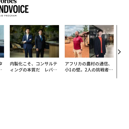
“泊
スパ
日本
（前
タ
内製化こそ、コンサルテ
アフリカの農村の通信、
。
ィングの本質だ レバレ
小1の壁。2人の挑戦者が
越
ジーズが実践する、次世
手にした「次なる武器」
0
代ファームの全貌