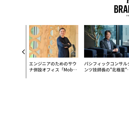
エンジニアのためのサウ
パシフィックコンサル
ナ併設オフィス「Mobiu
ンツ技師長の"北極星"
s Park」がオープン──
災害への無力感を乗り
タマディックが健康経営
え見つけた、防災一筋2
を徹底する理由
年の答え