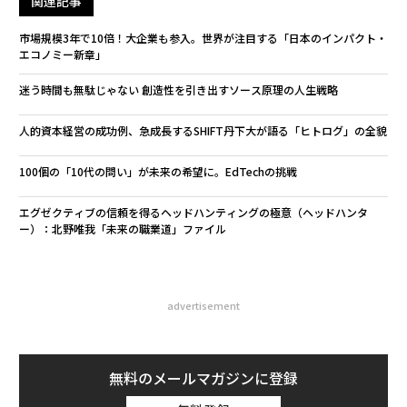
関連記事
市場規模3年で10倍！大企業も参入。世界が注目する「日本のインパクト・
エコノミー新章」
迷う時間も無駄じゃない 創造性を引き出すソース原理の人生戦略
人的資本経営の成功例、急成長するSHIFT丹下大が語る「ヒトログ」の全貌
100個の「10代の問い」が未来の希望に。EdTechの挑戦
エグゼクティブの信頼を得るヘッドハンティングの極意（ヘッドハンタ
ー）：北野唯我「未来の職業道」ファイル
advertisement
無料のメールマガジンに登録