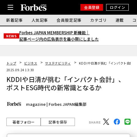
会員登録
ログイン
新着記事
人気記事
会員限定記事
カテゴリ
連載
コ
Forbes JAPAN MEMBERSHIP 新機能｜
NEWS
記事ページ内の広告表示を最小限にしました
トップ
ビジネス
サステナビリティ
KDDIや日清が挑む「インパクト会計」
2025.09.24 13:30
KDDIや日清が挑む「インパクト会計」、
ポストESG時代の新常識となるか
magazine | Forbes JAPAN編集部
著者フォロー
記事を保存