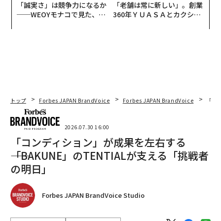
「誠実さ」は競争力になるか
「老舗は常に新しい」。創業
──WEOYモナコで見た、く
360年ＹＵＡＳＡとカクシン
ら寿司の経営哲学
CEO田尻望が語る、AIを超え
る人の価値
トップ
Forbes JAPAN BrandVoice
Forbes JAPAN BrandVoice
「コン
2026.07.30 16:00
「コンディション」が成果を左右する
――「BAKUNE」のTENTIALが支える「挑戦者
の明日」
Forbes JAPAN BrandVoice Studio