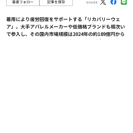
著者フォロー
記事を保存
着用により疲労回復をサポートする「リカバリーウェ
ア」。大手アパレルメーカーや低価格ブランドも相次い
で参入し、その国内市場規模は2024年の約189億円から
※1
2030年には約1,700億円へ拡大すると予測
されてい
る。
過熱するマーケットにおいて、価格競争とは一線を画す
ブランドとして独自のポジションを築いているのが、TE
NTIALの「BAKUNE」だ。「挑戦する人のコンディショ
ンに向き合い、ポテンシャルを引き出す」——。この一
貫した思想はどこから生まれ、いかにして製品に落とし
込まれているのか。同社の哲学と、それを支える研究開
発の最前線を追った。
エグゼクティブ、一流ホテルが「BAKUNE」を