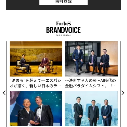
無料登録
ォッ
〈7
ジ
ャ
ト
伝
リア
る
UM
モ
“泊まる”を超えて─エスパシ
〜決断する人のAI〜AI時代の
オが描く、新しい日本のラグ
金融パラダイムシフト、「超
ジュアリー（中編）
個別化」の核心 【MUFG×ウ
ェルスナビ×PwC】