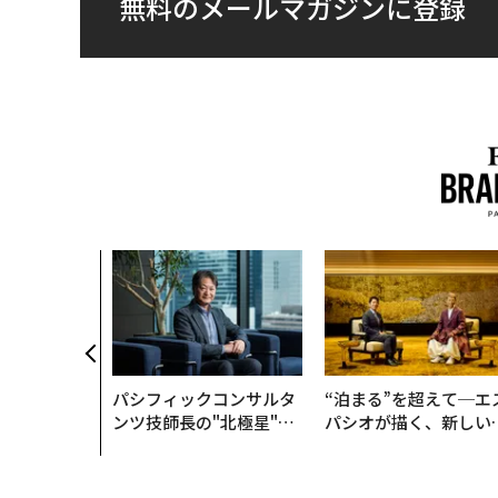
無料のメールマガジンに登録
パシフィックコンサルタ
“泊まる”を超えて─エ
ンツ技師長の"北極星"。
パシオが描く、新しい
災害への無力感を乗り越
本のラグジュアリー（
え見つけた、防災一筋20
編）
年の答え