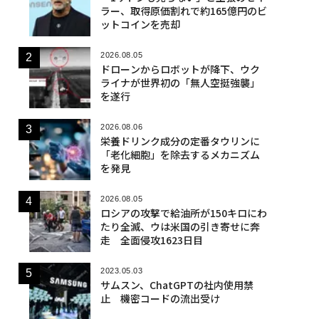
ラー、取得原価割れで約165億円のビ
ットコインを売却
2026.08.05
ドローンからロボットが降下、ウク
ライナが世界初の「無人空挺強襲」
を遂行
2026.08.06
栄養ドリンク成分の定番タウリンに
「老化細胞」を除去するメカニズム
を発見
2026.08.05
ロシアの攻撃で給油所が150キロにわ
たり全滅、ウは米国の引き寄せに奔
走 全面侵攻1623日目
2023.05.03
サムスン、ChatGPTの社内使用禁
止 機密コードの流出受け