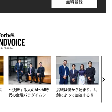
無料登録
「老
創業
カク
る、
ス
〜決断する人のAI〜AI時
挑戦は個から始まり、共
日
代の金融パラダイムシフ
創によって加速する NOR
中
ト、「超個別化」の核心
QAIN JAPAN 特別座談会
【MUFG×ウェルスナビ
×PwC】