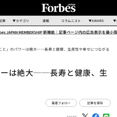
記事
カテゴリ
連載
コラムニスト
AWARD
rbes JAPAN MEMBERSHIP 新機能｜
記事ページ内の広告表示を最小
こと」のパワーは絶大──長寿と健康、生産性や幸せにつながる
ワーは絶大──長寿と健康、生
著者フォロー
記事を保存