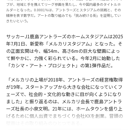
ブが、地域と手を携えてリーグ参画を果たし、今や国内最多のタイトルホ
ルダーとなった。0.0001％は、アントラーズとスタジアムの挑戦と、その
精神を表す数字だ。アートの取り組みでも「挑み続ける街」を証明してい
きたいという。
サッカーJ1鹿島アントラーズのホームスタジアムは2025
年7月1日、新愛称「メルカリスタジアム」となった。そ
の正面玄関は今、幅54m、高さ6mの巨大な壁画によっ
て鮮やかに、力強く彩られている。今年2月に始動した
「カシマ・アート・プロジェクト」の第1弾作品だ。
「メルカリの上場が2018年、アントラーズの経営権取得
が19年。スタートアップから大きな会社になっていくフ
ェーズで、社会的・文化的な動きに目が向くようになり
ました」と振り返るのは、メルカリ会長で鹿島アントラ
ーズ社長の小泉文明。21年には、ホームタウンを盛り上
げるために個人出資でまちづくり会社KXを創業。冒頭の
壁画はその取り組みのひとつである。