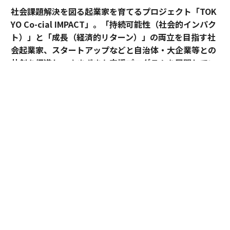
社会課題解決を図る起業家を育てるプロジェクト「TOK
YO Co-cial IMPACT」。
「持続可能性（社会的インパク
ト）」と「成長（経済的リターン）」の両立を目指す社
会起業家、スタートアップなどと自治体・大企業等との
共創を促進し、さまざまな支援プログラムを展開してい
る。
2026年5月のデモデイでは、アクセラレーションプログ
ラムに参加したスタートアップ5社がピッチ大会形式で
成果を披露した。
最優秀賞に輝いたのは、アフリカ農村部の情報・金融格
差に挑むDots forの大場カルロス。優秀賞には、子供の
送迎と放課後の居場所を結ぶhabの豊田洋平が選ばれ
た。2人の起業家は、プログラムを通じて何を手にした
のか。