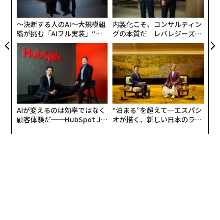
ト
リア
〜決断する人のAI〜大規模組
内製化こそ、コンサルティン
UM
織が挑む「AIフル実装」“使
グの本質だ レバレジーズが
う”企業から“動く”企業へ【N
実践する、次世代ファームの
TTドコモビジネス×PwC】
全貌
AIが変えるのは効率ではなく
“泊まる”を超えて─エスパシ
顧客体験だ──HubSpot Ja
オが描く、新しい日本のラグ
panが語る「Grow Better」
ジュアリー（中編）
な組織のつくり方