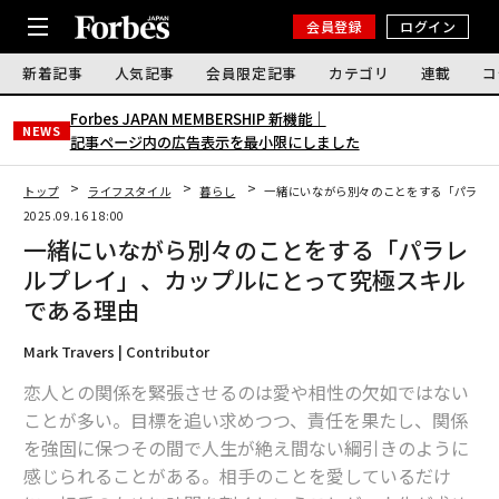
会員登録
ログイン
新着記事
人気記事
会員限定記事
カテゴリ
連載
コ
Forbes JAPAN MEMBERSHIP 新機能｜
NEWS
記事ページ内の広告表示を最小限にしました
トップ
ライフスタイル
暮らし
一緒にいながら別々のことをする「パラレ
2025.09.16 18:00
一緒にいながら別々のことをする「パラレ
ルプレイ」、カップルにとって究極スキル
である理由
Mark Travers | Contributor
恋人との関係を緊張させるのは愛や相性の欠如ではない
ことが多い。目標を追い求めつつ、責任を果たし、関係
を強固に保つその間で人生が絶え間ない綱引きのように
感じられることがある。相手のことを愛しているだけ