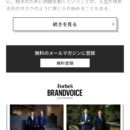
に、相手のために時間を割くということが、人生が求め
る別のタスクのように感じられ始めることもある。
実際のところ、健全な恋愛関係であれば消耗するという
続きを見る
意味での「仕事」と感じる必要はない。だが関係を優先
させるためにはある種の努力が必要だ。意識しようとす
ることで、何気ない瞬間にもつながる余地が生み出され
る。自分のニーズを犠牲にすることなく、
無料のメールマガジンに登録
理解されているとパートナーが感じられるようにする
こ
無料登録
とが重要だ。
過剰な犠牲は憤りにつながることが多く、一方は消耗を
感じ、もう一方は罪悪感を感じることを覚えておきた
い。バランスをとるには、一致点を見い出し、自分らし
さを尊重しながらつながりを保つ小さな方法を見つける
ナ併
“
ことだ。
k」
シ
ック
グ
〈7
由
ャ