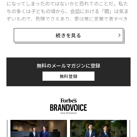
になってしまったのではないかと恐れてのことだ。私た
「沈黙」は言葉に勝ることも──心理学者が解説、恋愛関係にもたらす「4
ちの多くは子どもの頃から、会話における「間」は気ま
つの利点」
ずいもので、危険でさえあり、愛は常に言葉で表すべき
親密な恋愛関係を築くコツは「笑い」にあり 心理学者が明かすその理由と
と教えられてきた。このため、会話が途切れると不安に
「5つのヒント」
なる。
続きを見る
長続きする恋愛は「標準設定の優しさ」が決め手、身に付けるための「4つ
の方法」
「沈黙の質」が重要、言葉以上に多くを語るこ
とも
パートナーが「あなたと一生を共にしたい」と望んでいることを示す「3つ
のサイン」
無料のメールマガジンに登録
しかし沈黙は必ずしも空虚なものではない。恋愛関係に
おいては、沈黙はそれ自体がコミュニケーションの1つ
退屈だからではない、一緒にいる時の恋人の居眠りが示す意外なサイン
無料登録
の形態となり得る。言葉以上に多くを語ることもある。
タグ：
心理学
恋愛
結婚
コミュニケーション
実際、重要なのは沈黙の質だ。冷たい沈黙や懲罰的な沈
黙、あるいは回避的な沈黙は距離を生む。だが意図的で
温かく、同調する沈黙は「たとえ話さなくても、私は完
advertisement
全にあなたのそばにいる」というまったく異なるメッセ
ナ併
“
ージを伝える。
k」
シ
ック
グ