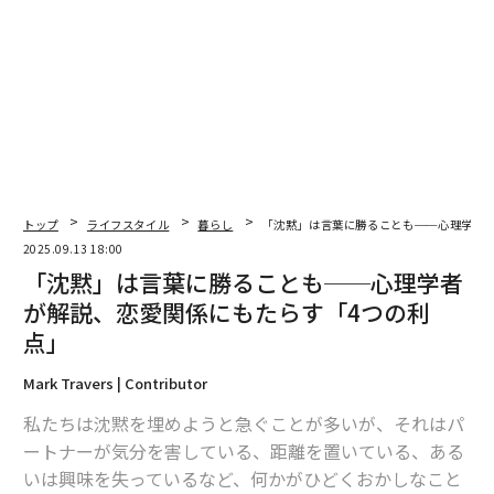
翻訳＝溝口慈子
2026年9月号発売中
トップ
ライフスタイル
暮らし
「沈黙」は言葉に勝ることも──心理学者
2025.09.13 18:00
最新号の購入はこちらから
「沈黙」は言葉に勝ることも──心理学者
が解説、恋愛関係にもたらす「4つの利
点」
メンバーシップに登録する
Mark Travers | Contributor
私たちは沈黙を埋めようと急ぐことが多いが、それはパ
ートナーが気分を害している、距離を置いている、ある
関連記事
いは興味を失っているなど、何かがひどくおかしなこと