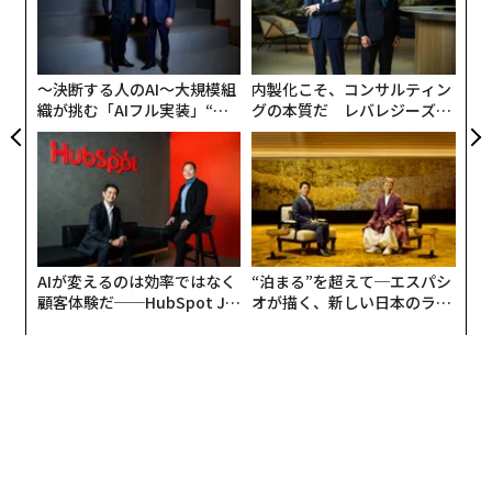
〈7
由
ャ
ト
リア
〜決断する人のAI〜大規模組
内製化こそ、コンサルティン
UM
織が挑む「AIフル実装」“使
グの本質だ レバレジーズが
う”企業から“動く”企業へ【N
実践する、次世代ファームの
TTドコモビジネス×PwC】
全貌
AIが変えるのは効率ではなく
“泊まる”を超えて─エスパシ
顧客体験だ──HubSpot Ja
オが描く、新しい日本のラグ
panが語る「Grow Better」
ジュアリー（中編）
な組織のつくり方