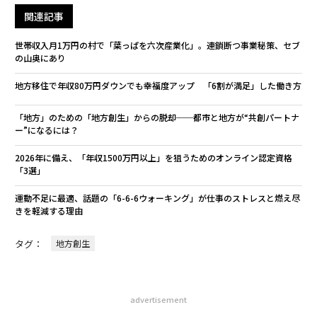
関連記事
世帯収入月1万円の村で「葉っぱを六次産業化」。連鎖断つ事業秘策、セブ
の山奥にあり
地方移住で年収80万円ダウンでも幸福度アップ 「6割が満足」した働き方
「地方」のための「地方創生」からの脱却──都市と地方が“共創パートナ
ー”になるには？
2026年に備え、「年収1500万円以上」を狙うためのオンライン認定資格
「3選」
運動不足に最適、話題の「6-6-6ウォーキング」が仕事のストレスと燃え尽
きを軽減する理由
タグ：
地方創生
advertisement