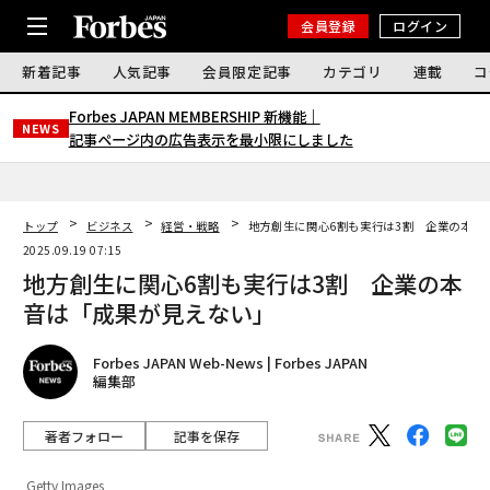
会員登録
ログイン
新着記事
人気記事
会員限定記事
カテゴリ
連載
コ
Forbes JAPAN MEMBERSHIP 新機能｜
NEWS
記事ページ内の広告表示を最小限にしました
トップ
ビジネス
経営・戦略
地方創生に関心6割も実行は3割 企業の本音
2025.09.19 07:15
地方創生に関心6割も実行は3割 企業の本
音は「成果が見えない」
Forbes JAPAN Web-News | Forbes JAPAN
編集部
著者フォロー
記事を保存
Getty Images