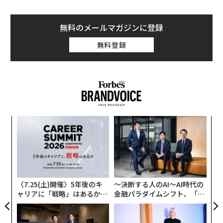
無料のメールマガジンに登録
無料登録
小1
エ
にし
設オ
が
内
が
グ
実
全
〈7.25(土)開催〉5年後のキ
〜決断する人のAI〜AI時代の
ャリアに「戦略」はあるか。
金融パラダイムシフト、「超
トップエグゼクティブのキャ
個別化」の核心 【MUFG×ウ
リアに触れる1日│CAREER S
ェルスナビ×PwC】
UMMIT 2026