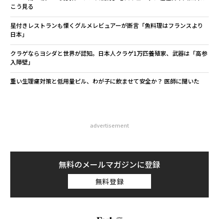
こう見る
星付きレストランも慄くグルメレビュアーが断言「魚料理はフランスより
日本」
クラゲならヨシダと世界が認知。日本人クラゲ1万匹養殖家、武器は「高参
入障壁」
重い生理痛対策と低用量ピル、わが子に飲ませて安全か？ 医師に聞いた
advertisement
無料のメールマガジンに登録
無料登録