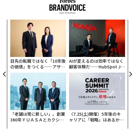
ナ併
ア
k」
の
ック
た
内
由
グ
実
全
目先の転職ではなく「10年後
AIが変えるのは効率ではなく
の価値」をつくる──アサイ
顧客体験だ──HubSpot Ja
ンの長期伴走型支援とは
panが語る「Grow Better」
な組織のつくり方
「老舗は常に新しい」。創業
〈7.25(土)開催〉5年後のキ
360年ＹＵＡＳＡとカクシン
ャリアに「戦略」はあるか。
CEO田尻望が語る、AIを超え
トップエグゼクティブのキャ
る人の価値
リアに触れる1日│CAREER S