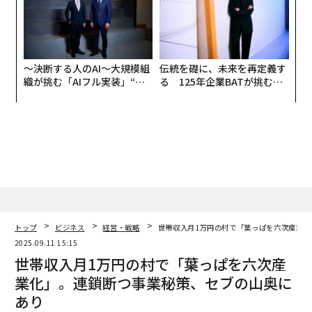
〜決断する人のAI〜大規模組
伝統を礎に、未来を再定義す
織が挑む「AIフル実装」“使
る 125年企業BATが挑むス
う”企業から“動く”企業へ【N
モークレスな未来
TTドコモビジネス×PwC】
トップ
ビジネス
経営・戦略
世帯収入月1万円の村で「葉っぱを六次産業
2025.09.11 15:15
世帯収入月1万円の村で「葉っぱを六次産
業化」。連鎖断つ事業秘策、セブの山奥に
あり