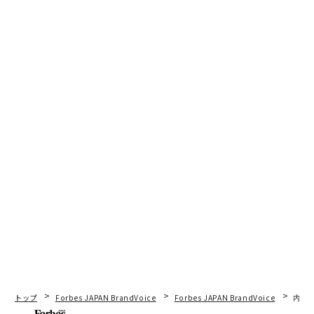
トップ
Forbes JAPAN BrandVoice
Forbes JAPAN BrandVoice
内製