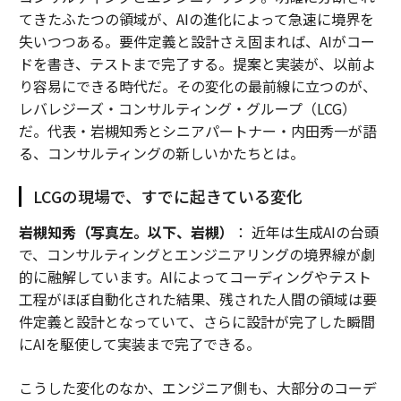
てきたふたつの領域が、AIの進化によって急速に境界を
失いつつある。要件定義と設計さえ固まれば、AIがコー
ドを書き、テストまで完了する。提案と実装が、以前よ
り容易にできる時代だ。その変化の最前線に立つのが、
レバレジーズ・コンサルティング・グループ（LCG）
だ。代表・岩槻知秀とシニアパートナー・内田秀一が語
る、コンサルティングの新しいかたちとは。
LCGの現場で、すでに起きている変化
岩槻知秀（写真左。以下、岩槻）
： 近年は生成AIの台頭
で、コンサルティングとエンジニアリングの境界線が劇
的に融解しています。AIによってコーディングやテスト
工程がほぼ自動化された結果、残された人間の領域は要
件定義と設計となっていて、さらに設計が完了した瞬間
にAIを駆使して実装まで完了できる。
こうした変化のなか、エンジニア側も、大部分のコーデ