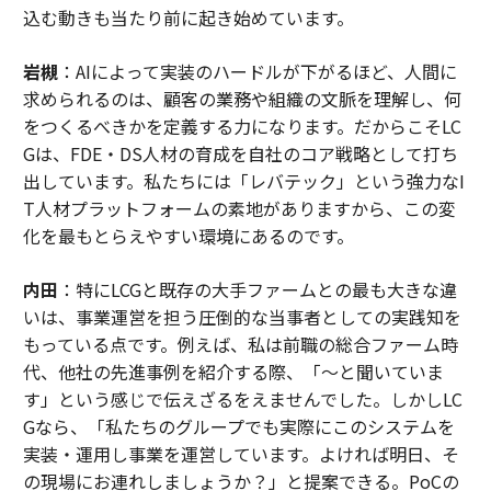
込む動きも当たり前に起き始めています。
岩槻
：AIによって実装のハードルが下がるほど、人間に
求められるのは、顧客の業務や組織の文脈を理解し、何
をつくるべきかを定義する力になります。だからこそLC
Gは、FDE・DS人材の育成を自社のコア戦略として打ち
出しています。私たちには「レバテック」という強力なI
T人材プラットフォームの素地がありますから、この変
化を最もとらえやすい環境にあるのです。
内田
：特にLCGと既存の大手ファームとの最も大きな違
いは、事業運営を担う圧倒的な当事者としての実践知を
もっている点です。例えば、私は前職の総合ファーム時
代、他社の先進事例を紹介する際、「〜と聞いていま
す」という感じで伝えざるをえませんでした。しかしLC
Gなら、「私たちのグループでも実際にこのシステムを
実装・運用し事業を運営しています。よければ明日、そ
の現場にお連れしましょうか？」と提案できる。PoCの