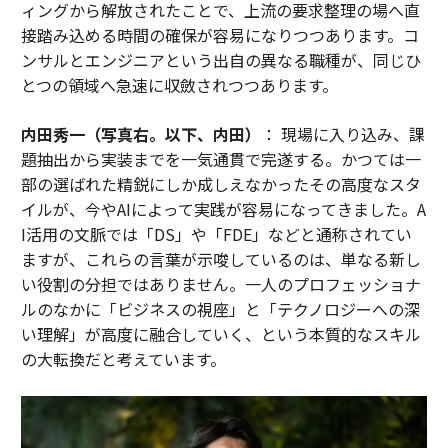
ィングから解放されたことで、上流の要求整理の場へ直
接踏み込める時間の確保が容易になりつつあります。コ
ンサルとエンジニアという出自の異なる職種が、同じひ
とつの領域へ急速に収斂されつつあります。
内田秀一（写真右。以下、内田）
： 現場に入り込み、課
題抽出から実装までを一気通貫で完遂する。かつては一
部の選ばれた精鋭にしか成しえなかったその高度なスタ
イルが、今やAIによって実践が容易になってきました。A
I活用の文脈では「DS」や「FDE」などと通称されてい
ますが、これらの言葉が示唆しているのは、単なる新し
い役割の分担ではありません。一人のプロフェッショナ
ルのなかに「ビジネスの視座」と「テクノロジーへの深
い理解」が高度に融合していく、という本質的なスキル
の大転換だと考えています。