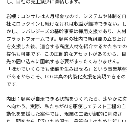
し、自社の売上減少に直結します。
岩槻
：コンサルは人月課金なので、システムや体制を自
社にロックインし続けなければ収益が維持できない。し
かし、レバレジーズの基幹事業は採用支援であり、人材
プラットフォームです。顧客の社内で新組織の立ち上げ
を支援した後、適合する高度人材を紹介するかたちでの
提供も可能です。この圧倒的なアセットがあるから、目
先の囲い込みに固執する必要がまったくありません。
「ほかでいくらでも価値を生み出せる」という事業基盤
があるからこそ、LCGは真の内製化支援を実現できるの
です。
内田
：顧客が自走できる状態をつくれたら、速やかに次
へ向かう。実際、私たちがAIを駆使してテスト工程の自
動化を支援した案件では、現業の工数が劇的に削減さ
れ、顧客から「浮いた時間で、品質向上のために新しい
アプローチを試したい」という創造的なアイデアも引き