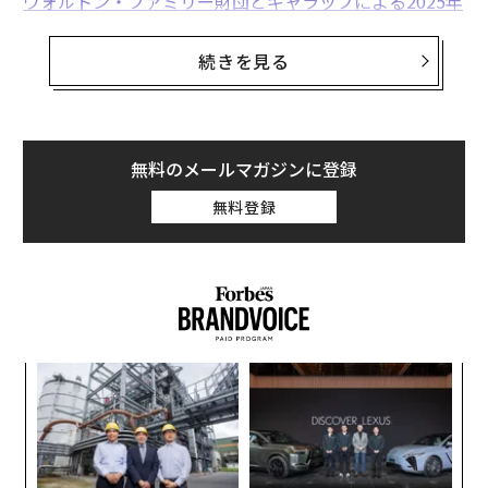
ウォルトン・ファミリー財団とギャラップによる2025年
Z世代の声調査
によると、Z世代の幼稚園から高校生の35%が読書を好
続きを見る
まないと回答し、43%が趣味で読書をほとんどまたは全
くしないと答えている。即答が得られる時代において、
自分で言葉と格闘する人は減っている。その結果、ツー
ルには精通しているが想像力に乏しい労働力が生まれる
無料のメールマガジンに登録
可能性がある。
無料登録
読書減少のコスト
私にとって、読書は決して課題ではなかった。若い頃、
『ハックルベリー・フィン』や『宝島』に夢中になっ
た。それらの本は全く新しい世界を開いてくれた。テレ
ビや映画からの間接的な興奮は必要なかった—もっと
内
も、後に実際に観たとき、私の初期のイメージの多くが
グ
実
すでに本のページ上の言葉によって形作られていたこと
「
全
に気づいた。読書は心の中に独自の劇場を創り出してい
3
C
たのだ。