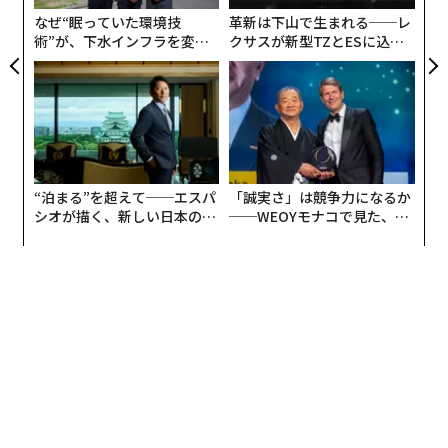
る
なぜ“眠っていた環境技
革新は下山で生まれる──レ
データは、そのような体験がいかに稀になっているかを
術”が、下水インフラを変え
クサスが新型TZとESに込め
たのか──産総研×月島JFE
た「DISCOVER」の哲学
示している。
ストーリーテリング
を文化に織り込む企業
アクアソリューションの10年
は、より強いチームを構築するだけでなく、解釈し、適
応し、想像できるリーダーを創り出す—これらはアルゴ
リズムが提供できないスキルだ。
次のリープ
“泊まる”を超えて──エスパ
「誠実さ」は競争力になるか
シオが描く、新しい日本のラ
──WEOYモナコで見た、く
未来の労働力は合成出力に囲まれて生きることになる。
グジュアリー（前編）
ら寿司の経営哲学
優れた人材を区別するのは、何か人間的なものを加える
能力だ：想像力、解釈、視点。
コードが流暢になり、想像力がそうでなければ、システ
ムを運用できるが、それを超えて見ることができないZ
世代の労働者を持つことになるだろう。私たちはそれよ
りも良くしなければならない。