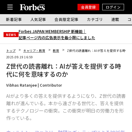
会員登録
ログイン
新着記事
人気記事
会員限定記事
カテゴリ
連載
コ
Forbes JAPAN MEMBERSHIP 新機能｜
NEWS
記事ページ内の広告表示を最小限にしました
トップ
キャリア・教育
教育
Z世代の読書離れ：AIが答えを提供する時代
2025.09.19 16:59
Z世代の読書離れ：AIが答えを提供する時
代に何を意味するのか
Vibhas Ratanjee | Contributor
AIがより多くの答えを提供するようになり、Z世代の読書
離れが進んでいる。本から遠ざかる世代と、答えを提供
するテクノロジーの衝突。この衝突が明日の労働力を形
作っている。