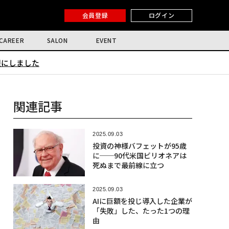
会員登録
ログイン
CAREER
SALON
EVENT
限にしました
関連記事
2025.09.03
投資の神様バフェットが95歳
に──90代米国ビリオネアは
死ぬまで最前線に立つ
2025.09.03
AIに巨額を投じ導入した企業が
「失敗」した、たった1つの理
由