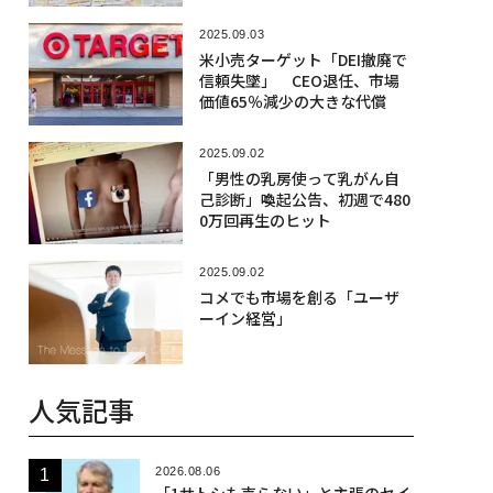
2025.09.03
米小売ターゲット「DEI撤廃で
信頼失墜」 CEO退任、市場
価値65％減少の大きな代償
2025.09.02
「男性の乳房使って乳がん自
己診断」喚起公告、初週で480
0万回再生のヒット
2025.09.02
コメでも市場を創る「ユーザ
ーイン経営」
人気記事
2026.08.06
「1サトシも売らない」と主張のセイ