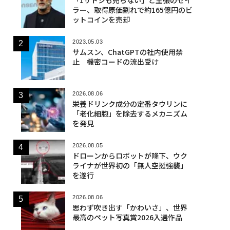
ラー、取得原価割れで約165億円のビ
ットコインを売却
2023.05.03
サムスン、ChatGPTの社内使用禁
止 機密コードの流出受け
2026.08.06
栄養ドリンク成分の定番タウリンに
「老化細胞」を除去するメカニズム
を発見
2026.08.05
ドローンからロボットが降下、ウク
ライナが世界初の「無人空挺強襲」
を遂行
2026.08.06
思わず吹き出す「かわいさ」、世界
最高のペット写真賞2026入選作品