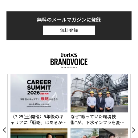
無料のメールマガジンに登録
無料登録
パシ
「
ラグ
3
C
革
る
ク
た「
〈7.25(土)開催〉5年後のキ
なぜ“眠っていた環境技
ャリアに「戦略」はあるか。
術”が、下水インフラを変え
トップエグゼクティブのキャ
たのか──産総研×月島JFE
リアに触れる1日│CAREER S
アクアソリューションの10年