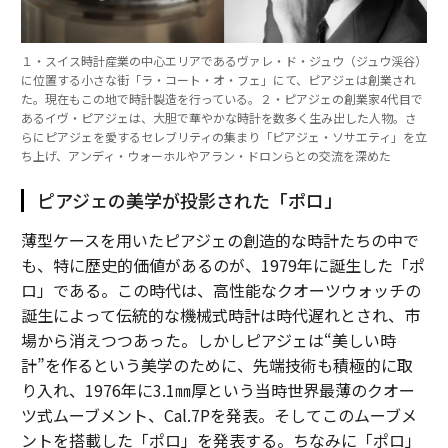
１・スイス時計産業の中心エリアであるヴァレ・ド・ジュウ（ジュウ渓谷）
に位置する小さな街「ラ・コート・オ・フェ」にて、ピアジェは創業され
た。現在もこの地で時計製造を行っている。２・ピアジェの創業家4代目で
あるイヴ・ピアジェは、大胆で華やかな時計を数多く生み出した人物。さ
らにピアジェを愛するセレブリティの集まり「ピアジェ・ソサエティ」を立
ち上げ、アンディ・ウォーホルやアラン・ドロンらとの交流を深めた
ピアジェの美学が投影された「ポロ」
薄型ケースを用いたピアジェの創造的な時計たちの中で
も、特に歴史的価値があるのが、1979年に誕生した「ポ
ロ」である。この時代は、高性能なクオーツウォッチの
誕生によって伝統的な機械式時計は時代遅れとされ、市
場から消えつつあった。しかしピアジェは“美しい時
計”を作るという美学のために、先端技術も積極的に取
り入れ、1976年に3.1㎜厚という当時世界最薄のクオー
ツ式ムーブメント、Cal.7Pを発表。そしてこのムーブメ
ントを搭載した「ポロ」を発表する。ちなみに「ポロ」