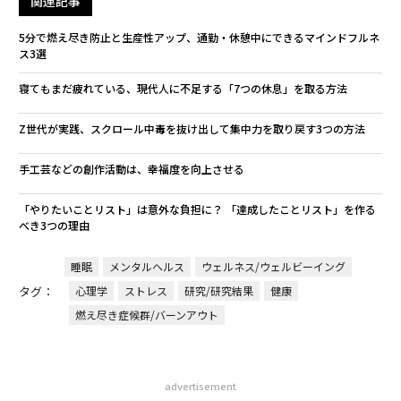
関連記事
5分で燃え尽き防止と生産性アップ、通勤・休憩中にできるマインドフルネ
ス3選
寝てもまだ疲れている、現代人に不足する「7つの休息」を取る方法
Z世代が実践、スクロール中毒を抜け出して集中力を取り戻す3つの方法
手工芸などの創作活動は、幸福度を向上させる
「やりたいことリスト」は意外な負担に？ 「達成したことリスト」を作る
べき3つの理由
睡眠
メンタルヘルス
ウェルネス/ウェルビーイング
タグ：
心理学
ストレス
研究/研究結果
健康
燃え尽き症候群/バーンアウト
advertisement