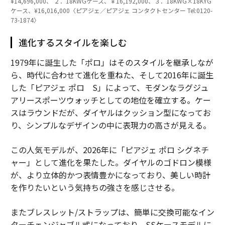
¥14,696,000、 ２．18KWGケース、￥16,192,000、３．18KWG×18KYG
ケース、¥16,016,000〈ピアジェ／ピアジェ コンタクトセンター Tel:0120-
73-1874〉
進化するスタイルを楽しむ
1979年に誕生した「ポロ」はそのスタイルを継承しなが
ら、時代に合わせて進化を重ねた、そして2016年に誕生
した「ピアジェ ポロ S」によって、モダンなラグジュ
アリースポーツウォッチとしての地位を確立する。ケー
スはラウンドだが、ダイヤルはクッション型になってお
り、シンプルなデザインの中に表現力の高さが見える。
この人気モデルが、2026年に「ピアジェ ポロ シグネチ
ャー」として進化を果たした。ダイヤルのゴドロン模様
が、より立体的かつ表情豊かになっており、美しい時計
を作りたいという気持ちの強さを感じさせる。
またブレスレット/ストラップは、簡単に交換可能なイン
ターチェンジャブル式になっており、SSケースモデルに