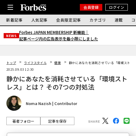
会員登録
ログイン
新着記事
人気記事
会員限定記事
カテゴリ
連載
コ
Forbes JAPAN MEMBERSHIP 新機能｜
NEWS
記事ページ内の広告表示を最小限にしました
トップ
ライフスタイル
健康
静かにあなたを消耗させている「環境ストレス
2025.09.03 12:30
静かにあなたを消耗させている「環境スト
レス」とは？ その7つの対処法
Noma Nazish | Contributor
著者フォロー
記事を保存