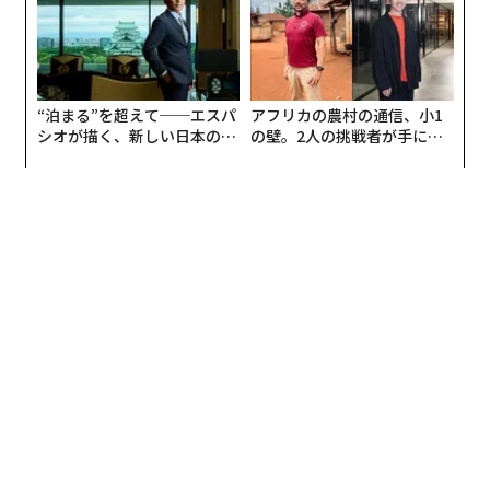
UMMIT 2026
“泊まる”を超えて──エスパ
アフリカの農村の通信、小1
シオが描く、新しい日本のラ
の壁。2人の挑戦者が手にし
グジュアリー（前編）
た「次なる武器」