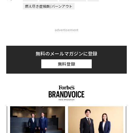
燃え尽き症候群/バーンアウト
advertisement
無料のメールマガジンに登録
無料登録
ィン
ア
ズが
の
ムの
た
“
シ