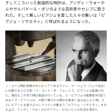
そしてこういった創造的な時計は、アンディ・ウォーホ
ルやサルバドール・ダリのような芸術家やセレブに愛さ
れた。そして美しいピアジェを愛した人々の集いは「ピ
アジェ・ソサエティ」と呼ばれるようになった。
１・スイス時計産業の中心エリアであるヴァレ・ド・ジュウ（ジュウ渓谷）
に位置する小さな街「ラ・コート・オ・フェ」にて、ピアジェは創業され
た。現在もこの地で時計製造を行っている。２・ピアジェの創業家4代目で
あるイヴ・ピアジェは、大胆で華やかな時計を数多く生み出した人物。さ
らにピアジェを愛するセレブリティの集まり「ピアジェ・ソサエティ」を立
ち上げ、アンディ・ウォーホルやアラン・ドロンらとの交流を深めた