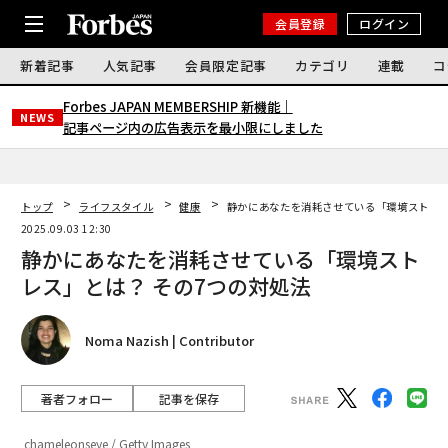
会員登録
ログイン
新着記事
人気記事
会員限定記事
カテゴリ
連載
コ
Forbes JAPAN MEMBERSHIP 新機能｜
NEWS
記事ページ内の広告表示を最小限にしました
トップ
ライフスタイル
健康
静かにあなたを消耗させている「環境ストレス
2025.09.03 12:30
静かにあなたを消耗させている「環境スト
レス」とは？ その7つの対処法
Noma Nazish | Contributor
著者フォロー
記事を保存
chameleonseye / Getty Images