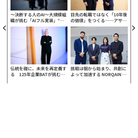
グ
〜決断する人のAI〜大規模組
目先の転職ではなく「10年後
織が挑む「AIフル実装」“使
の価値」をつくる──アサイ
う”企業から“動く”企業へ【N
ンの長期伴走型支援とは
TTドコモビジネス×PwC】
伝統を礎に、未来を再定義す
挑戦は個から始まり、共創に
る 125年企業BATが挑むス
よって加速する NORQAIN JA
モークレスな未来
PAN 特別座談会