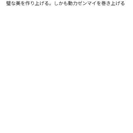
璧な美を作り上げる。しかも動力ゼンマイを巻き上げる
ためのマイクロローターが回転する様子が、表側からも
見えるというのも面白い。
薄型ウォッチは美しいだけでなく、技術的優位性を表現
する場でもある。ピアジェはスケルトン技法によって、
自らのアイデンティティを表現するのだ。
「ピアジェ ポロ スケルトン」すべて自動巻き、ケース径42㎜。１．ブルー
のカーフストラップを付属。18KPGケース、¥9,592,000、２．ダークブル