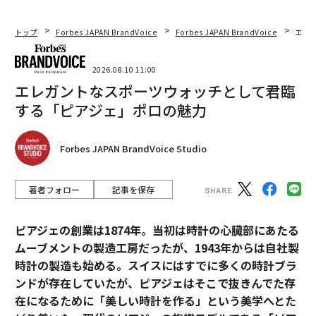
トップ
Forbes JAPAN BrandVoice
Forbes JAPAN BrandVoice
エレ
2026.08.10 11:00
エレガントなスポーツウォッチとして君臨
する「ピアジェ」ポロの魅力
Forbes JAPAN BrandVoice Studio
著者フォロー
記事を保存
ピアジェの創業は1874年。当初は時計の心臓部にあたる
ムーブメントの製造工房だったが、1943年からは自社製
時計の製造も始める。スイスにはすでに多くの時計ブラ
ンドが存在していたが、ピアジェはそこで抜きんでた存
在になるために「美しい時計を作る」という美学へとた