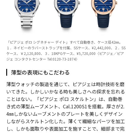
「ピアジェ ポロ シグネチャー デイト」すべて自動巻き、ケース径42㎜。
１．ネイビーのラバーストラップを付属、SSケース、¥2,442,000、２．SS
ケース、￥2,120,800、３．18KPGケース、¥5,720,000〈ピアジェ／ピア
ジェ コンタクトセンター Tel:0120-73-1874〉
薄型の表現にもこだわる
薄型ウォッチの製造を通じて、ピアジェは時計技術を磨
いてきた。しかしいかなる時も美しさへの探求を忘れる
ことはない。「ピアジェ ポロ スケルトン」は、自動巻
き式の薄型ムーブメント、Cal.1200S1を搭載。厚さが2.
4㎜しかないムーブメントのプレートを美しくデザイン
しながらスケルトン化した。薄くて繊細なパーツを加工
し、しかも面取りや表面加工を施すことで、細部まで完