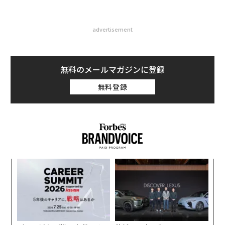
advertisement
無料のメールマガジンに登録
無料登録
伝
る
モ
「
左右
T
日