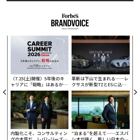
や『ブルックリン・ナイン-ナイン』のようなコメディド
ラマが悲しみや失敗、アイデンティティなど驚くほど深
い話題を扱いながら、視聴者に疲れを感じさせないのも
そのためだ。
伝
笑いは喜びであり、解放であり、そして「私たちはお互
る
モ
いを理解している」という無言のシグナルでもある。
「
左右
T
日
〈7.25(土)開催〉5年後のキ
革新は下山で生まれる──レ
ャリアに「戦略」はあるか。
クサスが新型TZとESに込め
トップエグゼクティブのキャ
た「DISCOVER」の哲学
リアに触れる1日│CAREER S
UMMIT 2026
内製化こそ、コンサルティン
“泊まる”を超えて──エスパ
グの本質だ レバレジーズが
シオが描く、新しい日本のラ