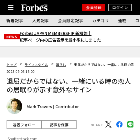
会員登録
ログイン
新着記事
人気記事
会員限定記事
カテゴリ
連載
コ
Forbes JAPAN MEMBERSHIP 新機能｜
NEWS
記事ページ内の広告表示を最小限にしました
トップ
ライフスタイル
暮らし
退屈だからではない、一緒にいる時の恋人
2025.09.03 18:00
退屈だからではない、一緒にいる時の恋人
の居眠りが示す意外なサイン
Mark Travers | Contributor
著者フォロー
記事を保存
Shutterstock.com