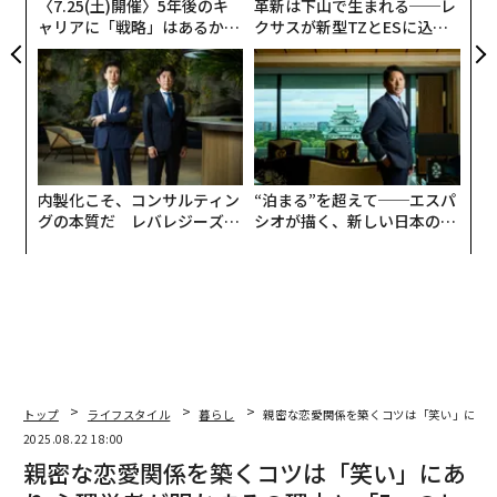
〈7.25(土)開催〉5年後のキ
革新は下山で生まれる──レ
ャリアに「戦略」はあるか。
クサスが新型TZとESに込め
トップエグゼクティブのキャ
た「DISCOVER」の哲学
リアに触れる1日│CAREER S
UMMIT 2026
内製化こそ、コンサルティン
“泊まる”を超えて──エスパ
グの本質だ レバレジーズが
シオが描く、新しい日本のラ
実践する、次世代ファームの
グジュアリー（前編）
全貌
トップ
ライフスタイル
暮らし
親密な恋愛関係を築くコツは「笑い」にあり
2025.08.22 18:00
親密な恋愛関係を築くコツは「笑い」にあ