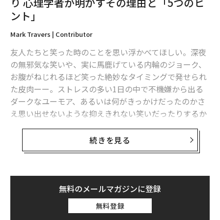
り 心理学者が明かすその理由と「5つのヒ
ント」
Mark Travers | Contributor
友人たちと笑った時のことを思い浮かべてほしい。深夜
の無邪気な笑いや、実に馬鹿げている内輪のジョーク、
お腹がねじれるほど笑った絶妙なタイミングで発せられ
た皮肉ーー。ストレスの多い1日の中で不機嫌から出る
ダークなユーモア、あるいは何がきっかけだったのかさ
え思い出せないような抑えきれない笑いだったりするか
もしれない。
続きを見る
「私たちはお互いを理解している」という無言
のシグナル
笑いにはその場の空気を変える力がある。シリアスある
無料のメールマガジンに登録
いは気まずい状況でも、ユーモアがあれば気持ちが幾分
軽くなる。多くの人がダークなユーモアを用いるのはそ
無料登録
のためであり、対処法なのだ。また、『ザ・オフィス』