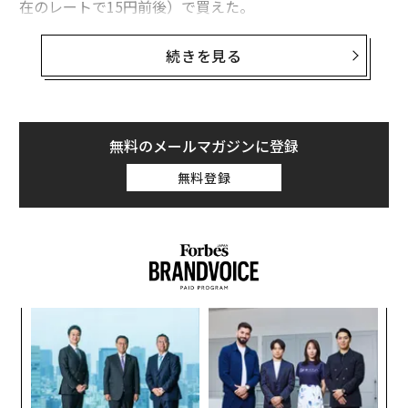
在のレートで15円前後）で買えた。
タグ：
生物
魚類
科学
そのころ、オーストラリアからはるばる米国サンフラン
続きを見る
シスコへ向かう蒸気船が、1匹の生きた魚を運んでい
た。後に「メトセラ」（聖書に出てくる長命者の名）と
名づけられたハイギョ（肺魚）の若い個体だ。
advertisement
無料のメールマガジンに登録
このメスのハイギョは、同年から、サンフランシスコの
無料登録
スタインハート水族館で1世紀近くの時を過ごすことに
なる（2023年のDNA分析では推定93歳［±9歳］とされ
た）。
〈7
ャ
ト
ア
リア
の
UM
た