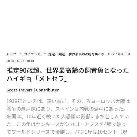
最新号の購入はこちらから
メンバーシップに登録する
トップ
サイエンス
推定90歳超、世界最高齢の飼育魚となったハイギョ「メト
関連記事
2024.10.22 10:30
推定90歳超、世界最高齢の飼育魚となった
推定90歳超、世界最高齢の飼育魚となったハイギョ「メトセラ」
ハイギョ「メトセラ」
サメに襲われて死ぬ確率は？ 生物学者が教える「ジョーズの餌食」になら
Scott Travers | Contributor
ないための3つのルール
1938年といえば、遠い昔だ。そのころヨーロッパ大陸は
加速度30%向上 アミメハギの泳法が次世代ロボットのカギとなるか
戦争の瀬戸際にあり、スペインは内戦の渦中にあった。
米国は、10年近く続いた大恐慌の影響にまだ苦しんでい
なぜ『ジョーズ』に人はひどく恐怖するのか？ 名画の巧みな心理学的アプ
た。この年はヤンキースがシカゴ・カブスを4勝で破っ
ローチを専門家が解説
てワールドシリーズで優勝し、パン1斤は10セント（現
サメの体内を覗いてみると──恐怖を誘うプラゴミ汚染の実態