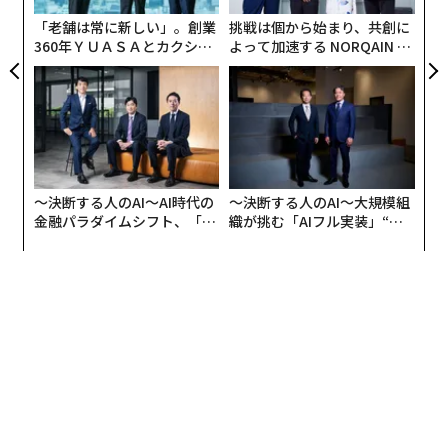
「老舗は常に新しい」。創業
挑戦は個から始まり、共創に
360年ＹＵＡＳＡとカクシン
よって加速する NORQAIN JA
CEO田尻望が語る、AIを超え
PAN 特別座談会
る人の価値
〜決断する人のAI〜AI時代の
〜決断する人のAI〜大規模組
金融パラダイムシフト、「超
織が挑む「AIフル実装」“使
個別化」の核心 【MUFG×ウ
う”企業から“動く”企業へ【N
ェルスナビ×PwC】
TTドコモビジネス×PwC】