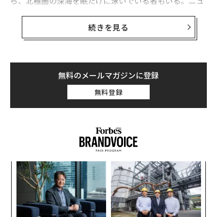
ら、北極圏の深海を眠たげに泳いでいる者もいる。ニュ
ージーランドのムカシトカゲは、とげだらけの原始的な
爬虫類の生き残りだが、研究者の世代を超えて生き延び
続きを見る
ることもある（寿命は100年以上とも言われている）。
しかし、こうした長寿の生き物の中でも、北米のある淡
水魚は、まるで別世界の生き物のように感じられる。
無料のメールマガジンに登録
無料登録
「
左右
T
内
日
グ
実