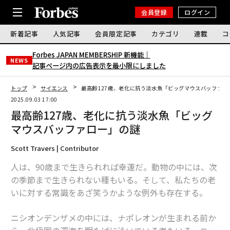
会員登録
ログイン
新着記事
人気記事
会員限定記事
カテゴリ
連載
コ
Forbes JAPAN MEMBERSHIP 新機能｜
NEWS
記事ページ内の広告表示を最小限にしました
トップ
サイエンス
最高齢127歳、老化に抗う淡水魚「ビッグマウスバッファロ
2025.09.03 17:00
最高齢127歳、老化に抗う淡水魚「ビッグ
マウスバッファロー」の謎
Scott Travers | Contributor
人は、90歳まで生きられれば幸運だ。動物の中には、次
の季節まで生きられない種もいる。そして、私たちの老
いに対する常識をあざ笑うかような例外も存在する。
ニシオンデンザメの中には、ナポレオンが生まれる前か