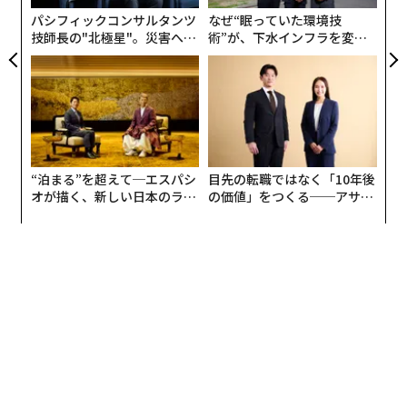
全
パシフィックコンサルタンツ
なぜ“眠っていた環境技
技師長の"北極星"。災害への
術”が、下水インフラを変え
無力感を乗り越え見つけた、
たのか──産総研×月島JFE
防災一筋20年の答え
アクアソリューションの10年
“泊まる”を超えて─エスパシ
目先の転職ではなく「10年後
オが描く、新しい日本のラグ
の価値」をつくる──アサイ
ジュアリー（中編）
ンの長期伴走型支援とは
翻訳＝米井香織/ガリレオ
2026年9月号発売中