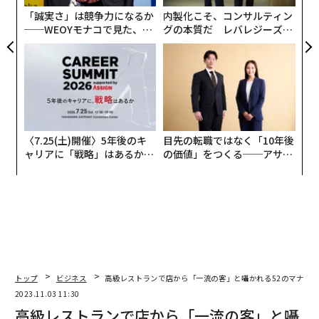
フランス人は「女性を口説くツール」としてレ
防
「誠実さ」は競争力になるか
内製化こそ、コンサルティン
ストランを使わない
──WEOYモナコで見た、く
グの本質だ レバレジーズが
ら寿司の経営哲学
実践する、次世代ファームの
東京の若い女の子の興味の対象が、ブランド物のバッグ
全貌
から高名な飲食店での体験へとシフトして久しい昨今、
結果として、ここ数年の東京のレストランにおける品の
ない客の増え方と予約の取れなさは、異例を通り越して
異常となってきました。
〈7.25(土)開催〉5年後のキ
目先の転職ではなく「10年後
フランス人は女性を口説くツールとしてレストランを使
ャリアに「戦略」はあるか。
の価値」をつくる──アサイ
トップエグゼクティブのキャ
ンの長期伴走型支援とは
うことが少ないので、東京のような予約困難バブルが生
リアに触れる1日│CAREER S
じることはなく、数週間も前から予約しなければならな
UMMIT 2026
いレストランなど実に例外的です。
だいたい、どうして「渋谷ラ・ブランシュ」や「四ツ谷
北島亭」、広尾の「レストラン アラジン」などのウルト
ラ美味しい料理店がいつでも予約できて、試験管に入れ
トップ
ビジネス
高級レストランで店から「一流の客」と囁かれる52のマナー
て花を散らしてスポイトで食べる、ハロウィンのカボチ
2023.11.03 11:30
高級レストランで店から「一流の客」と囁
ャのよう、と言いたくなるようなビジュアル系レストラ