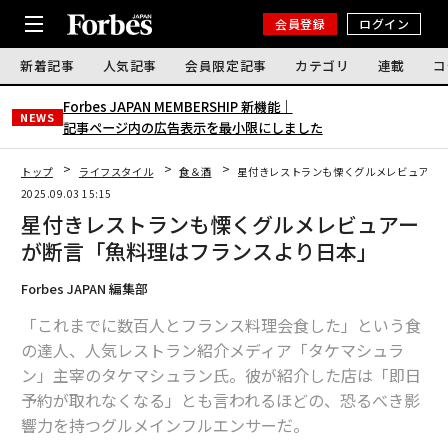
会員登録
ログイン
新着記事
人気記事
会員限定記事
カテゴリ
連載
コ
Forbes JAPAN MEMBERSHIP 新機能｜
NEWS
記事ページ内の広告表示を最小限にしました
トップ
ライフスタイル
食＆酒
星付きレストランも慄くグルメレビュアー
2025.09.03 15:15
星付きレストランも慄くグルメレビュアー
が断言「魚料理はフランスより日本」
Forbes JAPAN 編集部
「これまでに数百人とフランス料理会食した」という食
の達人、人気レストラン紹介メディア「タケマシュラ
ン」主宰のタケマシュラン氏。彼が紹介した店は「即日
予約が取れなくなる」とも言われるほどの、恐るべき影
響力を持つグルメインフルエンサーだ。