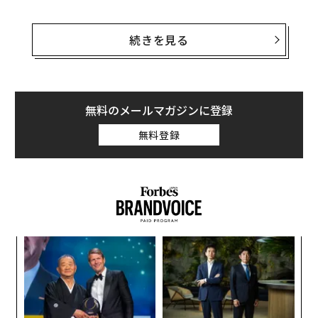
料理のおいしさのみならず店の雰囲気、サービス、哲学
などをオールラウンドに見る氏のグルメレビューは絶妙
続きを見る
なユーモアと皮肉にくるんだ容赦ない舌鋒に定評があ
り、絶大なファン層の厚さを誇る。
本稿では氏のブログ「
タケマシュラン
」から、東京のレ
無料のメールマガジンに登録
ストランの予約の取れなさについて、日本の魚料理につ
無料登録
いて、そしてレストランの「会計書」について以下、一
部を編集の上引用して紹介する。
SEE
ALSO
高級レストランで店から「一流の
客」と囁かれる52のマナー：着席ま
模組
な
で
“使
術
【N
た
パ
C】
ア
技
無