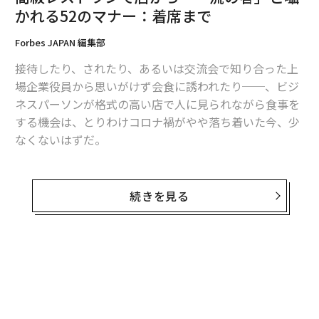
ンが半年先まで予約でいっぱいなんだ。「美味しいも
かれる52のマナー：着席まで
の、それが、料理」とポール・ボキューズも言ってい
Forbes JAPAN 編集部
る。味よりも予約困難性や奇抜さが取り沙汰されるだな
んて、世の中どうかしています。何でもクラフトと名付
接待したり、されたり、あるいは交流会で知り合った上
けるのはやめなさい。
場企業役員から思いがけず会食に誘われたり──、ビジ
ネスパーソンが格式の高い店で人に見られながら食事を
以前食事をご一緒した女性が、「どうでもいい相手（男
する機会は、とりわけコロナ禍がやや落ち着いた今、少
性）にはめちゃくちゃ奢らせても、大切にしたい方には
なくないはずだ。
そんなにお金を使わせない」というニュアンスのことを
言っていました。男性陣はこのへんの真実を深く胸に刻
実は高級店であればこそ、店は毎晩の客を見ているとい
み込み、行列が行列を呼ぶような節操のない予約の取り
う。それであれば、レストラン側が一体、当夜のどんな
続きを見る
方は控えるようにしましょう。私もやめます。みんなも
マナーで客を「値踏み」しているのか知っておいてもよ
やめましょう。みんなで健全な東京レストラン事情を造
いのではないだろうか。店に「上客」と認められれば、
り上げていきましょう。
会食相手にも当然、ポジティブなインプレッション効果
があるはずだ。
「魚料理」に関しては、フランス
次ページ ＞
ここでは、人気グルメブログ「
タケマシュラン
」から以
で感銘を受けたことがない
下、「一流の客」と評価されるために備えておきたい50