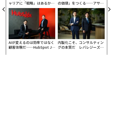
ャリアに「戦略」はあるか。
の価値」をつくる──アサイ
トップエグゼクティブのキャ
ンの長期伴走型支援とは
リアに触れる1日│CAREER S
UMMIT 2026
AIが変えるのは効率ではなく
内製化こそ、コンサルティン
顧客体験だ──HubSpot Ja
グの本質だ レバレジーズが
panが語る「Grow Better」
実践する、次世代ファームの
な組織のつくり方
全貌