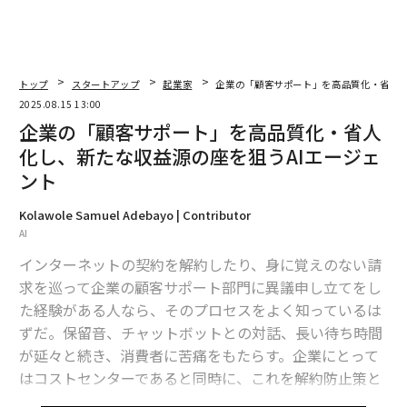
トップ
スタートアップ
起業家
企業の「顧客サポート」を高品質化・省人化
2025.08.15 13:00
企業の「顧客サポート」を高品質化・省人
化し、新たな収益源の座を狙うAIエージェ
ント
Kolawole Samuel Adebayo | Contributor
AI
インターネットの契約を解約したり、身に覚えのない請
求を巡って企業の顧客サポート部門に異議申し立てをし
た経験がある人なら、そのプロセスをよく知っているは
ずだ。保留音、チャットボットとの対話、長い待ち時間
が延々と続き、消費者に苦痛をもたらす。企業にとって
はコストセンターであると同時に、これを解約防止策と
している企業もあるようで、ブランドイメージを損なう