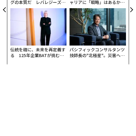
グの本質だ レバレジーズが
ャリアに「戦略」はあるか。
実践する、次世代ファームの
トップエグゼクティブのキャ
全貌
リアに触れる1日│CAREER S
UMMIT 2026
伝統を礎に、未来を再定義す
パシフィックコンサルタンツ
る 125年企業BATが挑むス
技師長の"北極星"。災害への
モークレスな未来
無力感を乗り越え見つけた、
防災一筋20年の答え