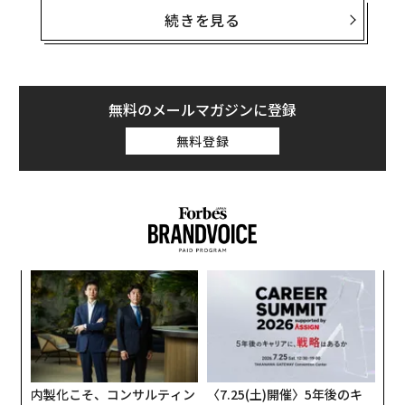
要因でもある。
続きを見る
2024年、調査会社Qualtrics XM Instituteは、満足度の
低い劣悪な顧客体験によって世界全体で3.7兆ドル（約5
44兆円。1ドル＝147円換算）の売上が危機にさらされて
無料のメールマガジンに登録
いると
報告した
。多くの企業が日常業務を処理するため
無料登録
に人工知能（AI）アシスタントを導入しているものの、
そうしたツールは多くの場合、最終的な解決には至らな
い。
自ら考え行動する自律型AIエージェントの進化
しかし、新世代のAIエージェントは、ついにそれを変え
年後
エ
るかもしれない。これらAIエージェントは、質問に答え
サイ
設オ
が
るだけでなく、自ら計画し、実行し、複雑で多段階のリ
〜
が
クエストをユーザーに代わって解決する。そしてこの変
織
う
化はビジネス面で大きな意味を持つ。
T
内製化こそ、コンサルティン
〈7.25(土)開催〉5年後のキ