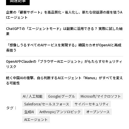
関連記事
企業の「顧客サポート」を高品質化・省人化し、新たな収益源の座を狙うA
Iエージェント
ChatGPTの「エージェントモード」は副業に活用できる？ 実際に試した結
果
「想像しうるすべてのAIサービスを実現する」韓国カカオがOpenAIと再成
長狙う
OpenAIやClaudeの「ブラウザーAIエージェント」がもたらすセキュリティ
リスク
続く中国AIの衝撃、自ら判断するAIエージェント「Manus」がすべてを変え
る可能性
AI / 人工知能
Google/グーグル
Microsoft/マイクロソフト
Salesforce/セールスフォース
サイバーセキュリティ
タグ：
生成AI
Anthropic/アンソロピック
オープンソース
AIエージェント