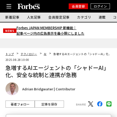
会員登録
ログイン
新着記事
人気記事
会員限定記事
カテゴリ
連載
コ
Forbes JAPAN MEMBERSHIP 新機能｜
NEWS
記事ページ内の広告表示を最小限にしました
トップ
テクノロジー
AI
急増するAIエージェントの「シャドーAI」化、安
2025.08.28 10:00
急増するAIエージェントの「シャドーAI」
化、安全な統制と連携が急務
Adrian Bridgwater | Contributor
著者フォロー
記事を保存