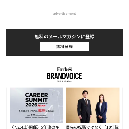
advertisement
無料のメールマガジンに登録
無料登録
創業
伝
シン
る
超え
モ
〜
金
個
ェ
〈7.25(土)開催〉5年後のキ
目先の転職ではなく「10年後