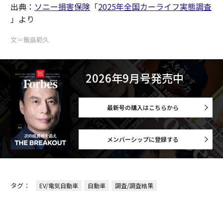
出典：
ソニー損害保険
「
2025年全国カーライフ実態調査
」より
文＝飯島範久
2026年9月号発売中
最新号の購入はこちらから
メンバーシップに登録する
タグ：
EV/電気自動車
自動車
調査/調査結果