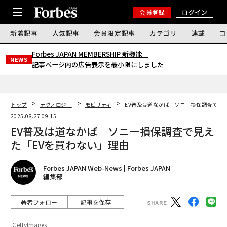
会員登録
ログイン
新着記事
人気記事
会員限定記事
カテゴリ
連載
コ
Forbes JAPAN MEMBERSHIP 新機能｜
NEWS
記事ページ内の広告表示を最小限にしました
トップ
テクノロジー
モビリティ
EV普及は道なかば ソニー損保調査で見
2025.08.27 09:15
EV普及は道なかば ソニー損保調査で見え
た「EVを買わない」理由
Forbes JAPAN Web-News | Forbes JAPAN
編集部
著者フォロー
記事を保存
GettyImages