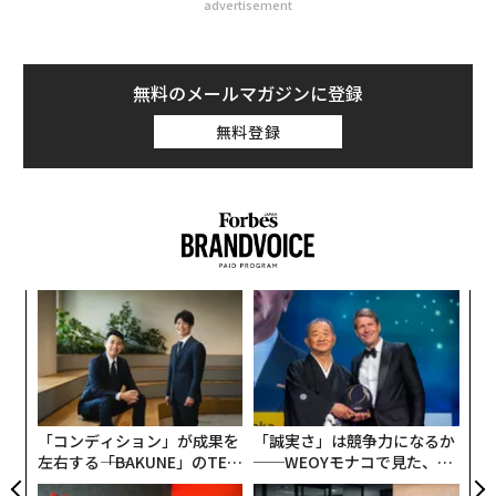
advertisement
無料のメールマガジンに登録
無料登録
パ
技
無
な
防
術
た
ア
「コンディション」が成果を
「誠実さ」は競争力になるか
左右する――「BAKUNE」のTEN
──WEOYモナコで見た、く
TIALが支える「挑戦者の明
ら寿司の経営哲学