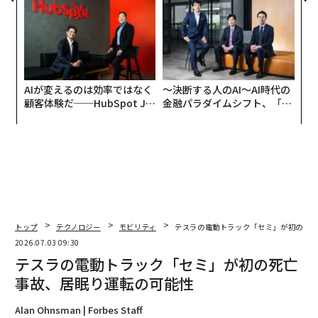
日」
AIが変えるのは効率ではなく
〜決断する人のAI〜AI時代の
顧客体験だ──HubSpot Ja
金融パラダイムシフト、「超
panが語る「Grow Better」
個別化」の核心 【MUFG×ウ
な組織のつくり方
ェルスナビ×PwC】
トップ
テクノロジー
モビリティ
テスラの電動トラック「セミ」が初の死
2026.07.03 09:30
テスラの電動トラック「セミ」が初の死亡
事故、居眠り運転の可能性
Alan Ohnsman | Forbes Staff