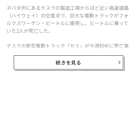
ネバダ州にあるテスラの製造工場からほど近い高速道路
（ハイウェイ）の交差点で、巨大な電動トラックがフォ
ルクスワーゲン・ビートルに衝突し、ビートルに乗って
いた2人が死亡した。
テスラの新型電動トラック「セミ」が今週初めに死亡事
故を起こしていたことが分かった。今年に入って本格的
な量産が始まったばかりのセミによる死亡事故はこれが
続きを見る
初めて。
ネバダ州高速道路警察およびライアン郡保安官事務所の
報告によると、現地時間午前7時20分頃、ネバダ州デイ
無料のメールマガジンに登録
トンにある国道50号線の交差点で、重さ10トンのテスラ
無料登録
製トラックがフォルクスワーゲン・ビートルに衝突し
た。高速道路警察のジェームズ・ラローズ隊員がフォー
ブスに語ったところによると、ビートルに乗っていた2
人（初期の報告書では身元不明）は、この衝突による負
傷が原因で死亡した。トラックの運転手に怪我はなかっ