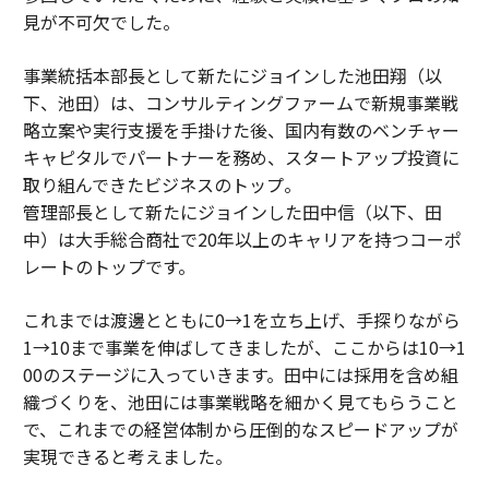
見が不可欠でした。
事業統括本部長として新たにジョインした池田翔（以
下、池田）は、コンサルティングファームで新規事業戦
略立案や実行支援を手掛けた後、国内有数のベンチャー
キャピタルでパートナーを務め、スタートアップ投資に
取り組んできたビジネスのトップ。
管理部長として新たにジョインした田中信（以下、田
中）は大手総合商社で20年以上のキャリアを持つコーポ
レートのトップです。
これまでは渡邊とともに0→1を立ち上げ、手探りながら
1→10まで事業を伸ばしてきましたが、ここからは10→1
00のステージに入っていきます。田中には採用を含め組
織づくりを、池田には事業戦略を細かく見てもらうこと
で、これまでの経営体制から圧倒的なスピードアップが
実現できると考えました。