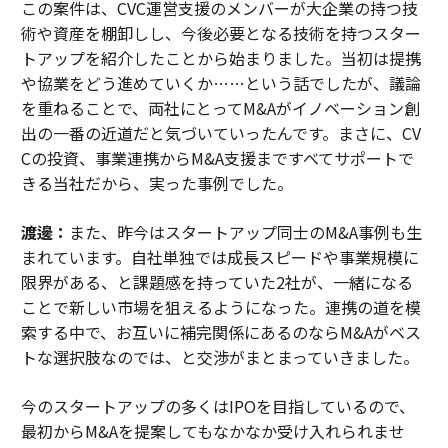
この案件は、CVC運営支援のメンバーが大企業の持つ技
術や資産を棚卸しし、今後必要となる技術を持つスター
トアップを紹介したことから始まりました。当初は提携
や協業をどう進めていくか……という話でしたが、議論
を重ねることで、両社にとってM&Aがイノベーション創
出の一番の近道だと気づいていったんです。まさに、CV
Cの投資、事業連携からM&A支援まですべてサポートで
きる当社だから、実った事例でした。
渡邊：
また、昨今はスタートアップ同士のM&A事例も生
まれています。自社単独では成長スピードや事業規模に
限界がある、と課題感を持っていた2社が、一緒になる
ことで新しい市場を狙えるようになった。連携の道を模
索する中で、お互いに補完関係にあるのならM&Aがベス
トな選択肢なのでは、と交渉がまとまっていきました。
今のスタートアップの多くはIPOを目指しているので、
最初からM&Aを提案してもなかなか受け入れられませ