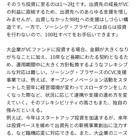
そのうち投資に至るのは1～2社です。出資先の成長がVC
の利益に直結するため、出資先へのあらゆる支援を惜し
みませんが、出資しなかった98社への支援はしづらい構
造です。一方で、ソーシング・ブラザーズは自らは投資
を行わないので、100社すべてをお手伝いできます」
大企業がVCファンドに投資する場合、金額が大きくなり
がちなことに加え、10年など長期にわたる契約となるた
め、運用期間中に大きく方針転換するようなフレキシブ
ルな対応は難しい。ソーシング・ブラザーズのCVC支援
事業では、例えば、オープンイノベーション活動をスタ
ートした翌年に経営環境が変わってスローダウンをした
くなった際など、状況に応じて連携や支援の進め方を変
えていく。そのフレキシビリティの高さもまた、独自の
強みだといえる。
例えば、今年はスタートアップ投資を加速するが、来年
は投資ペースを緩めて出資先との新規事業創出に注力す
る、など臨機応変に対応できる。また、大企業のニーズ