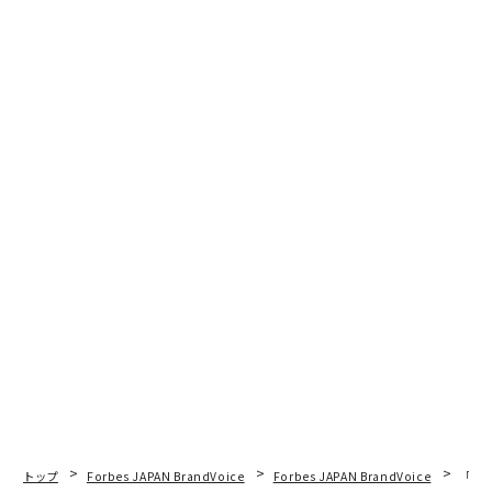
トップ
Forbes JAPAN BrandVoice
Forbes JAPAN BrandVoice
「日