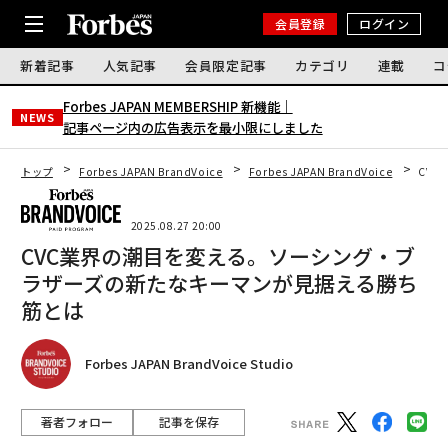
会員登録
ログイン
新着記事
人気記事
会員限定記事
カテゴリ
連載
コ
Forbes JAPAN MEMBERSHIP 新機能｜
NEWS
記事ページ内の広告表示を最小限にしました
トップ
Forbes JAPAN BrandVoice
Forbes JAPAN BrandVoice
CV
2025.08.27 20:00
CVC業界の潮目を変える。ソーシング・ブ
ラザーズの新たなキーマンが見据える勝ち
筋とは
Forbes JAPAN BrandVoice Studio
著者フォロー
記事を保存