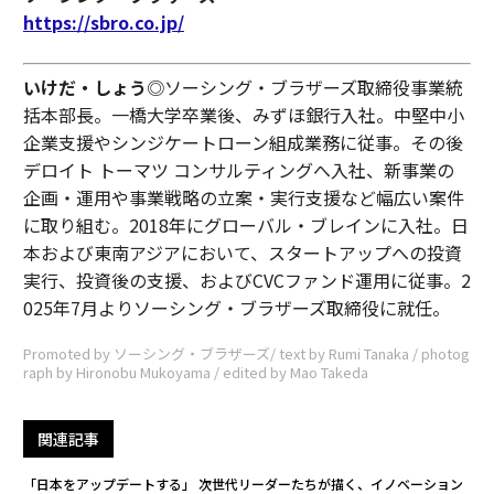
https://sbro.co.jp/
いけだ・しょう
◎ソーシング・ブラザーズ取締役事業統
括本部長。一橋大学卒業後、みずほ銀行入社。中堅中小
企業支援やシンジケートローン組成業務に従事。その後
デロイト トーマツ コンサルティングへ入社、新事業の
企画・運用や事業戦略の立案・実行支援など幅広い案件
に取り組む。2018年にグローバル・ブレインに入社。日
本および東南アジアにおいて、スタートアップへの投資
実行、投資後の支援、およびCVCファンド運用に従事。2
025年7月よりソーシング・ブラザーズ取締役に就任。
Promoted by ソーシング・ブラザーズ/ text by Rumi Tanaka / photog
raph by Hironobu Mukoyama / edited by Mao Takeda
関連記事
「日本をアップデートする」 次世代リーダーたちが描く、イノベーション