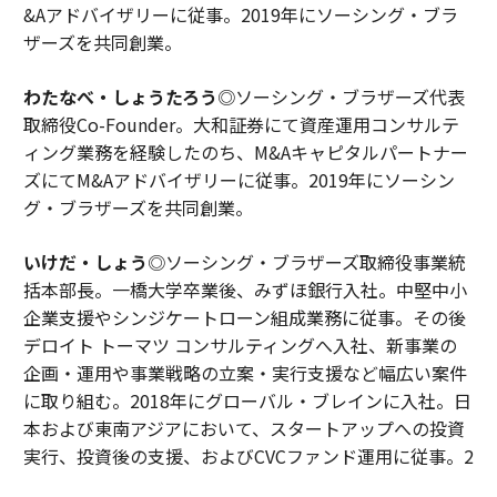
&Aアドバイザリーに従事。2019年にソーシング・ブラ
ザーズを共同創業。
わたなべ・しょうたろう
◎ソーシング・ブラザーズ代表
取締役Co-Founder。大和証券にて資産運用コンサルテ
ィング業務を経験したのち、M&Aキャピタルパートナー
ズにてM&Aアドバイザリーに従事。2019年にソーシン
グ・ブラザーズを共同創業。
いけだ・しょう
◎ソーシング・ブラザーズ取締役事業統
括本部長。一橋大学卒業後、みずほ銀行入社。中堅中小
企業支援やシンジケートローン組成業務に従事。その後
デロイト トーマツ コンサルティングへ入社、新事業の
企画・運用や事業戦略の立案・実行支援など幅広い案件
に取り組む。2018年にグローバル・ブレインに入社。日
本および東南アジアにおいて、スタートアップへの投資
実行、投資後の支援、およびCVCファンド運用に従事。2
025年7月よりソーシング・ブラザーズ取締役に就任。