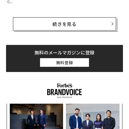
る。
集団訴訟が認められテスラに逆風
続きを見る
サンフランシスコの連邦判事は8月19日、テスラのオー
ナーが同社を相手取って起こした訴訟を集団訴訟として
審理することを
認めた
。この訴訟は、CEOのイーロン・
マスクとテスラが電気自動車（EV）の自動運転機能を誇
無料のメールマガジンに登録
張して宣伝してきた件を2016年までさかのぼって争うも
のだ。この動きは、EVの販売が急減速する中で、テスラ
無料登録
を人工知能（AI）と自動運転分野をリードする存在とし
て再定義しようとするマスクの構想に新たな打撃とな
る。
2016年から続く完全自動運転の誇大主張
〈7
今から9年前、マスクは記者団に語った。テスラは、将
ャ
来の完全自動運転に必要なすべての技術をEV全車種に搭
ト
エ
載するという、大胆な1歩を踏み出すという内容だっ
リア
設オ