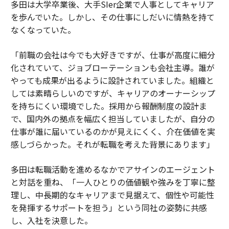
多田は大学卒業後、大手SIer企業で人事としてキャリア
を歩んでいた。しかし、その仕事にしだいに情熱を持て
なくなっていた。
「前職の会社は今でも大好きですが、仕事が高度に細分
化されていて、ジョブローテーションも会社主導。誰が
やっても成果が出るように設計されていました。組織と
しては素晴らしいのですが、キャリアのオーナーシップ
を持ちにくい環境でした。採用から報酬制度の設計ま
で、国内外の拠点を幅広く担当していましたが、自分の
仕事が誰に届いているのかが見えにくく、介在価値を実
感しづらかった。それが転職を考えた背景にあります」
多田は転職活動を進めるなかでアサインのエージェント
と対話を重ね、「一人ひとりの価値観や強みを丁寧に整
理し、中長期的なキャリアまで見据えて、個性や可能性
を発揮するサポートを担う」という同社の姿勢に共感
し、入社を決意した。