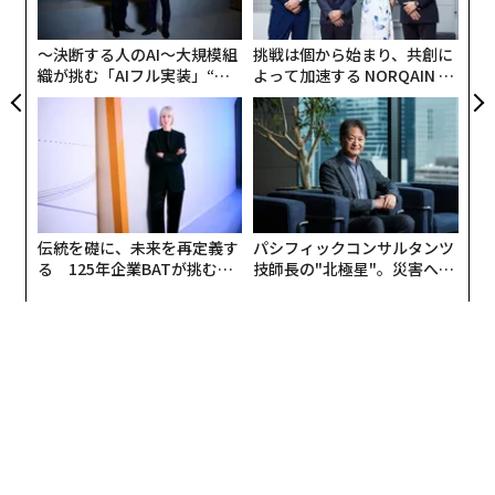
UM
た。
が
が
〜決断する人のAI〜大規模組
挑戦は個から始まり、共創に
織が挑む「AIフル実装」“使
よって加速する NORQAIN JA
う”企業から“動く”企業へ【N
PAN 特別座談会
TTドコモビジネス×PwC】
伝統を礎に、未来を再定義す
パシフィックコンサルタンツ
る 125年企業BATが挑むス
技師長の"北極星"。災害への
モークレスな未来
無力感を乗り越え見つけた、
防災一筋20年の答え