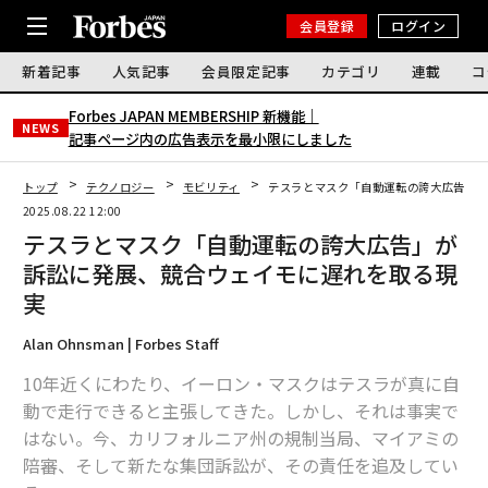
会員登録
ログイン
新着記事
人気記事
会員限定記事
カテゴリ
連載
コ
Forbes JAPAN MEMBERSHIP 新機能｜
NEWS
記事ページ内の広告表示を最小限にしました
トップ
テクノロジー
モビリティ
テスラとマスク「自動運転の誇大広告」
2025.08.22 12:00
テスラとマスク「自動運転の誇大広告」が
訴訟に発展、競合ウェイモに遅れを取る現
実
Alan Ohnsman | Forbes Staff
10年近くにわたり、イーロン・マスクはテスラが真に自
動で走行できると主張してきた。しかし、それは事実で
はない。今、カリフォルニア州の規制当局、マイアミの
陪審、そして新たな集団訴訟が、その責任を追及してい