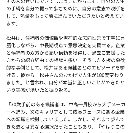
その人のせいにできてしまう。だからこそ、自分の人生
の手綱を自分で握って歩むために、自分の意志で決断を
して、熱量をもって前に進んでいただきたいと考えてい
ます」
松井は、候補者の価値観や潜在的な志向性まで丁寧に言
語化しながら、中長期視点で意思決定を支援する。企業
と候補者の双方から高い信頼を獲得し、過去ご支援した
方からの紹介経由での相談も多い。そうした支援の象徴
的な事例として、松井はある候補者とのエピソードを挙
げる。彼から「松井さんのおかげで人生が180度変わり
ました」と言われ、自分が本当に正しいことができたと
いう実感が湧いたと振り返る。
「30歳手前のある候補者は、中高一貫校から大手メーカ
ーへ進み、次のキャリアとして成長フェーズにある企業
への転職を検討していました。しかし、それまで歩んで
きた道とは異なる選択だったこともあり、『やはりこの