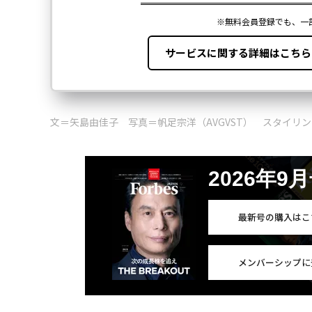
文＝矢島由佳子 写真＝帆足宗洋（AVGVST） スタイリング＝
2026年9
最新号の購入はこ
メンバーシップに