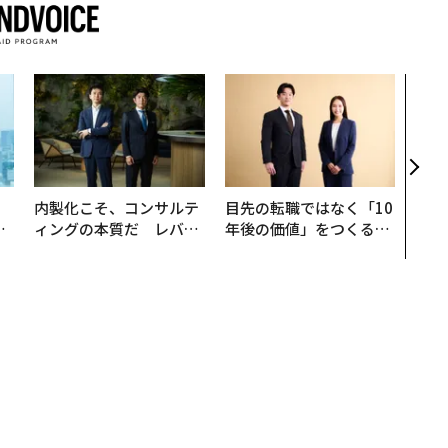
革新
─レ
Sに
R」
。
内製化こそ、コンサルテ
目先の転職ではなく「10
と
ィングの本質だ レバレ
年後の価値」をつくる─
語
ジーズが実践する、次世
─アサインの長期伴走型
値
代ファームの全貌
支援とは