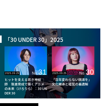
「30 UNDER 30」2025
31
30
No.
No.
2025.09.29
2025.09.25
ヒットを支える若き神絵
「百年変わらない銭湯を」
師 後進育成で築くアニメ
文化継承と経営の最適解
の未来（けろりら）：30 UN
DER 30