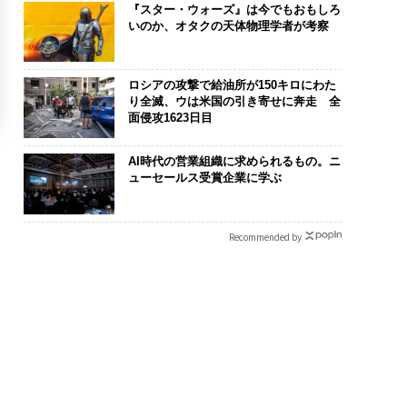
『スター・ウォーズ』は今でもおもしろ
いのか、オタクの天体物理学者が考察
ロシアの攻撃で給油所が150キロにわた
り全滅、ウは米国の引き寄せに奔走 全
面侵攻1623日目
AI時代の営業組織に求められるもの。ニ
ューセールス受賞企業に学ぶ
Recommended by