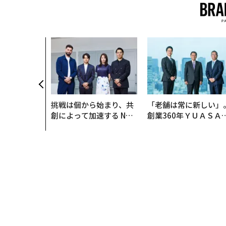
挑戦は個から始まり、共
「老舗は常に新しい」
創によって加速する NOR
創業360年ＹＵＡＳＡ
QAIN JAPAN 特別座談会
カクシンCEO田尻望が
る、AIを超える人の価