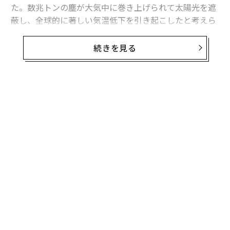
た。数兆トンの塵が大気中に巻き上げられて太陽光を遮
蔽し、全球的に著しい気温低下を引き起こしたと考えら
れる。衝突によって生態系全体が崩壊し、非鳥類型の恐
竜を含む生物種全体の75％を絶滅に追いやった。
続きを見る
衝突地点では、あらゆる生物がほぼ全滅したが、わずか
3万年後には、小惑星の衝撃で打ち砕かれた海底によっ
て形成された熱水系のおかげで海洋生物が繁栄した。
無料のメールマガジンに登録
無料登録
2016年に国際研究チームが、このクレーター内から829
m以上に及ぶ
コア
（円柱状の地層サンプル）を採取し
た。このコアに含まれる化学的痕跡と微化石に基づく最
新研究では、小惑星衝突から10年も経たないうちにクレ
ーターの跡地に海洋生物が戻ってきたことの証拠を提示
している。これほどの急速な回復は、小惑星衝突で形成
な
された熱水系とクレーター環境における栄養素の安定し
術
た供給が助けになった可能性が高い。
た
「
ア