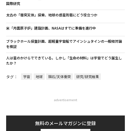
国際研究
太古の「衝突天体」探索、地球の惑星防衛にどう役立つか
米「月面原子炉」建設計画、NASAはすでに準備を進行中
ブラックホール探査計画、超軽量宇宙船でアインシュタインの一般相対論
を検証
人は星のかけらでできている。しかし「生命の材料」は宇宙でどう誕生し
たか？
タグ：
宇宙
地球
隕石/天体衝突
研究/研究結果
advertisement
無料のメールマガジンに登録