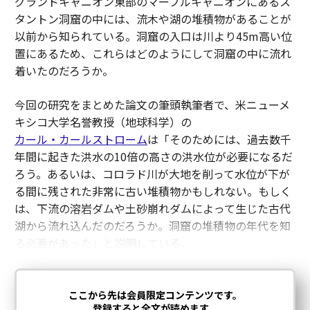
グランドキャニオン東部のマーブルキャニオンにあるス
タントン洞窟の中には、流木や湖の堆積物があることが
以前から知られている。洞窟の入口は川より45m高い位
置にあるため、これらはどのようにして洞窟の中に流れ
着いたのだろうか。
今回の研究をまとめた論文の筆頭執筆者で、米ニューメ
キシコ大学名誉教授（地球科学）の
カール・カールストローム
は「そのためには、過去数千
年間に起きた洪水の10倍の高さの洪水位が必要になるだ
ろう。あるいは、コロラド川が大地を削って水位が下が
る間に残された非常に古い堆積物かもしれない。もしく
は、下流の溶岩ダムや土砂崩れダムによって生じた古代
湖から流れ込んだのだろうか。洞窟の堆積物の年代を知
る必要があった」と説明している。