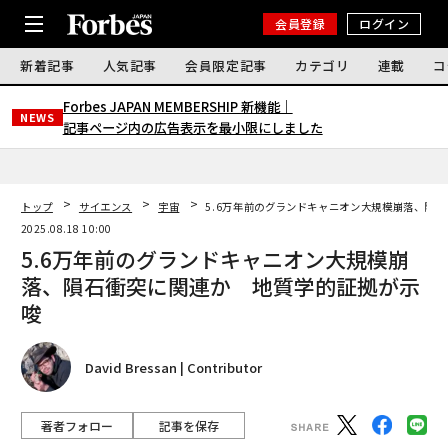
会員登録
ログイン
新着記事
人気記事
会員限定記事
カテゴリ
連載
コ
Forbes JAPAN MEMBERSHIP 新機能｜
NEWS
記事ページ内の広告表示を最小限にしました
トップ
サイエンス
宇宙
5.6万年前のグランドキャニオン大規模崩落、隕
2025.08.18 10:00
5.6万年前のグランドキャニオン大規模崩
落、隕石衝突に関連か 地質学的証拠が示
唆
David Bressan | Contributor
著者フォロー
記事を保存