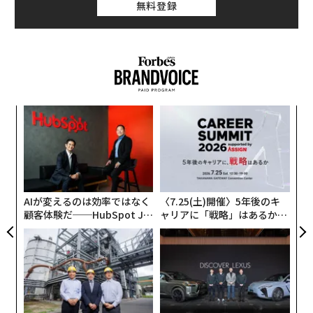
無料登録
伝
る
モ
ア
の
た
AIが変えるのは効率ではなく
〈7.25(土)開催〉5年後のキ
顧客体験だ──HubSpot Ja
ャリアに「戦略」はあるか。
panが語る「Grow Better」
トップエグゼクティブのキャ
な組織のつくり方
リアに触れる1日│CAREER S
UMMIT 2026