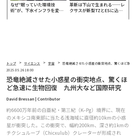
なぜ“眠っていた環境技
革新は下山で生まれる──レ
術”が、下水インフラを変え
クサスが新型TZとESに込め
たのか──産総研×月島JFE
た「DISCOVER」の哲学
アクアソリューションの10年
トップ
サイエンス
宇宙
恐竜絶滅させた小惑星の衝突地点、驚くほど急速
2025.05.26 18:00
恐竜絶滅させた小惑星の衝突地点、驚くほ
ど急速に生物回復 九州大など国際研究
David Bressan | Contributor
約6600万年前の白亜紀・第三紀（K–Pg）境界に、現在
のメキシコ南東部に当たる浅海域に直径約10kmの小惑
星が衝突した。この衝突で、幅約200km、深さ約1kmの
チクシュルーブ（Chicxulub）クレーターが形成され