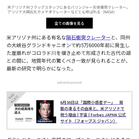
米アリゾナ州フラッグスタッフにあるバリンジャー天体衝突クレーター。
アリゾナ大隕石孔やメテオクレーターなどとも呼ばれる（NASA）
全ての画像を見る
米アリゾナ州にある有名な
隕石衝突クレーター
と、同州
の大峡谷グランドキャニオンで約5万6000年前に発生し
た崖崩れがコロラド川を堰き止めて形成された古代の湖
との間に、地質年代の驚くべき一致が見られることが、
最新の研究で明らかになった。
advertisement
SEE
ALSO
6月30日は「国際小惑星デー」 背
筋の凍るその由来と、米アリゾナで
祝う理由 | 宇宙 | Forbes JAPAN 公式
サイト（フォーブス ジャパン）