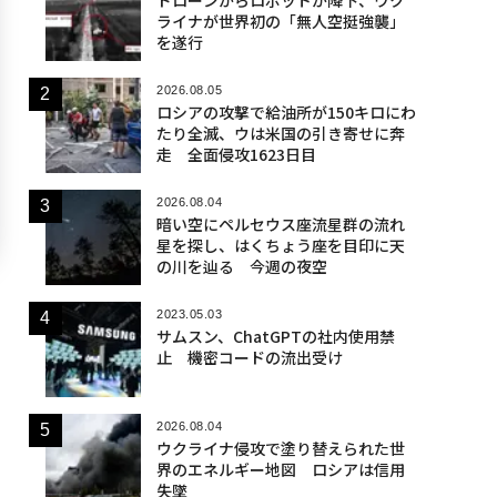
ライナが世界初の「無人空挺強襲」
を遂行
2026.08.05
ロシアの攻撃で給油所が150キロにわ
たり全滅、ウは米国の引き寄せに奔
走 全面侵攻1623日目
2026.08.04
暗い空にペルセウス座流星群の流れ
星を探し、はくちょう座を目印に天
の川を辿る 今週の夜空
2023.05.03
サムスン、ChatGPTの社内使用禁
止 機密コードの流出受け
2026.08.04
ウクライナ侵攻で塗り替えられた世
界のエネルギー地図 ロシアは信用
失墜