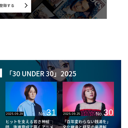
登録する
「30 UNDER 30」2025
31
30
No.
No.
2025.09.29
2025.09.25
ヒットを支える若き神絵
「百年変わらない銭湯を」
師 後進育成で築くアニメ
文化継承と経営の最適解