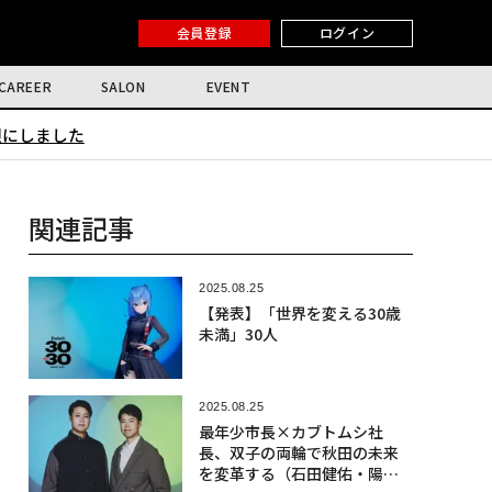
会員登録
ログイン
CAREER
SALON
EVENT
限にしました
関連記事
2025.08.25
【発表】「世界を変える30歳
未満」30人
2025.08.25
最年少市長×カブトムシ社
長、双子の両輪で秋田の未来
を変革する（石田健佑・陽