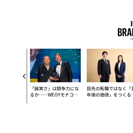
クコンサルタ
"北極星"。
力感を乗り越
防災一筋20
「誠実さ」は競争力にな
目先の転職ではなく「1
るか──WEOYモナコで
年後の価値」をつくる
見た、くら寿司の経営哲
─アサインの長期伴走
学
支援とは