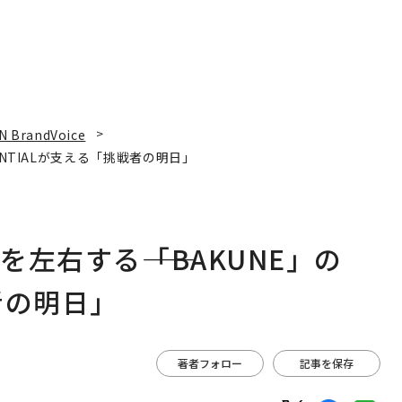
N BrandVoice
ENTIALが支える「挑戦者の明日」
左右する――「BAKUNE」の
者の明日」
著者フォロー
記事を保存