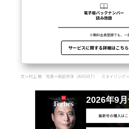
文＝村上 敬 写真＝帆足宗洋（AVGVST） スタイリング＝鹿野
2026年9
最新号の購入はこ