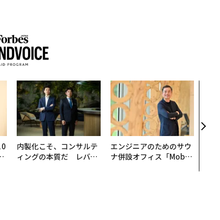
伝統
義す
が挑
来
0
内製化こそ、コンサルテ
エンジニアのためのサウ
─
ィングの本質だ レバレ
ナ併設オフィス「Mobiu
型
ジーズが実践する、次世
s Park」がオープン──
代ファームの全貌
タマディックが健康経営
を徹底する理由