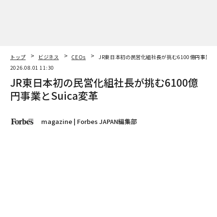
トップ
ビジネス
CEOs
JR東日本初の民営化組社長が挑む6100億円事業とS
2026.08.01 11:30
JR東日本初の民営化組社長が挑む6100億
円事業とSuica変革
magazine | Forbes JAPAN編集部
著者フォロー
記事を保存
喜㔟陽一｜東日本旅客鉄道 代表取締役社長
「高輪は日本の近代化を進めてきたイノベーションの始
まりの地。その歴史を引き継ぎ、100年先の豊かな社会
をつくるための実験場にしたい」