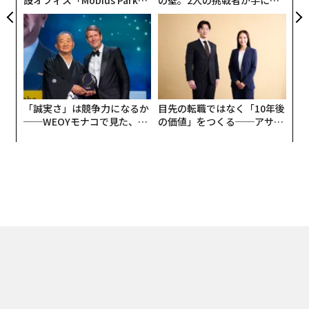
がオープン──タマディック
た「次なる武器」
が健康経営を徹底する理由
「誠実さ」は競争力になるか
目先の転職ではなく「10年後
──WEOYモナコで見た、く
の価値」をつくる──アサイ
ら寿司の経営哲学
ンの長期伴走型支援とは