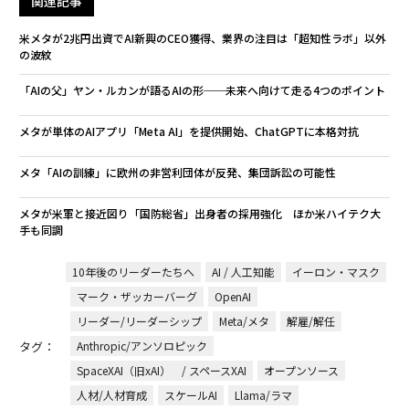
関連記事
米メタが2兆円出資でAI新興のCEO獲得、業界の注目は「超知性ラボ」以外
の波紋
「AIの父」ヤン・ルカンが語るAIの形──未来へ向けて走る4つのポイント
メタが単体のAIアプリ「Meta AI」を提供開始、ChatGPTに本格対抗
メタ「AIの訓練」に欧州の非営利団体が反発、集団訴訟の可能性
メタが米軍と接近図り「国防総省」出身者の採用強化 ほか米ハイテク大
手も同調
10年後のリーダーたちへ
AI / 人工知能
イーロン・マスク
マーク・ザッカーバーグ
OpenAI
リーダー/リーダーシップ
Meta/メタ
解雇/解任
タグ：
Anthropic/アンソロピック
SpaceXAI（旧xAI） / スペースXAI
オープンソース
人材/人材育成
スケールAI
Llama/ラマ