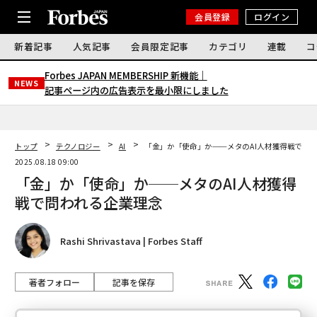
会員登録
ログイン
新着記事
人気記事
会員限定記事
カテゴリ
連載
コ
Forbes JAPAN MEMBERSHIP 新機能｜
NEWS
記事ページ内の広告表示を最小限にしました
トップ
テクノロジー
AI
「金」か「使命」か──メタのAI人材獲得戦で問
2025.08.18 09:00
「金」か「使命」か──メタのAI人材獲得
戦で問われる企業理念
Rashi Shrivastava | Forbes Staff
著者フォロー
記事を保存