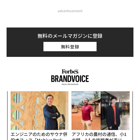
advertisement
無料のメールマガジンに登録
無料登録
模組
内
“使
グ
【N
実
革
C】
全
ク
た「
エンジニアのためのサウナ併
アフリカの農村の通信、小1
設オフィス「Mobius Park」
の壁。2人の挑戦者が手にし