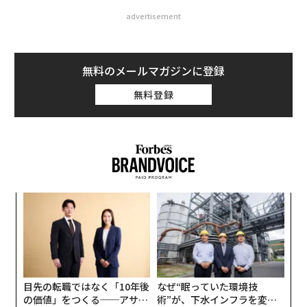
advertisement
無料のメールマガジンに登録
無料登録
パ
技
無
“
防
オ
ジ
目先の転職ではなく「10年後
なぜ“眠っていた環境技
の価値」をつくる──アサイ
術”が、下水インフラを変え