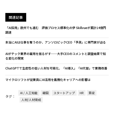
関連記事
「AI採用」欧州でも進む 評価プロセス標準化の伊 Skillvueが累計14億円
調達
本当にAIは仕事を奪うのか、アンソロピックCEO「予測」に専門家が迫る
AIがテック業界の雇用を揺るがす──大手CEOのコメントと調査結果で知
る変化の現実
ChatGPTで生産性の低い人材を可視化、「AI導入」「AI代替」で業務改善
マイクロソフトが従業員にAI活用を義務化――キャリアへの影響は
AI / 人工知能
韓国
スタートアップ
HR
買収
タグ：
人材/人材育成