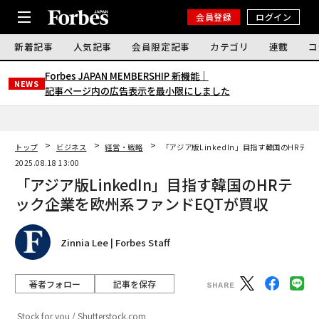
会員登録
ログイン
新着記事
人気記事
会員限定記事
カテゴリ
連載
コ
Forbes JAPAN MEMBERSHIP 新機能｜
NEWS
記事ページ内の広告表示を最小限にしました
トップ
ビジネス
経営・戦略
「アジア版LinkedIn」目指す韓国のHRテ
2025.08.18 13:00
「アジア版LinkedIn」目指す韓国のHRテ
ック企業を欧州系ファンドEQTが買収
Zinnia Lee | Forbes Staff
著者フォロー
記事を保存
Stock for you / Shutterstock.com