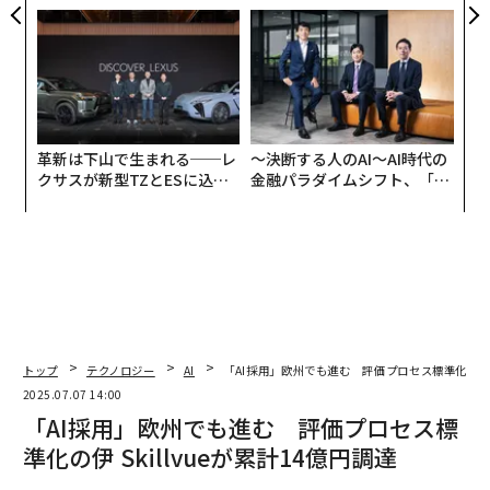
ンの長期伴走型支援とは
たのか──産総研×月島JFE
アクアソリューションの10年
革新は下山で生まれる──レ
〜決断する人のAI〜AI時代の
クサスが新型TZとESに込め
金融パラダイムシフト、「超
た「DISCOVER」の哲学
個別化」の核心 【MUFG×ウ
ェルスナビ×PwC】
トップ
テクノロジー
AI
「AI採用」欧州でも進む 評価プロセス標準化の伊 Sk
2025.07.07 14:00
「AI採用」欧州でも進む 評価プロセス標
準化の伊 Skillvueが累計14億円調達