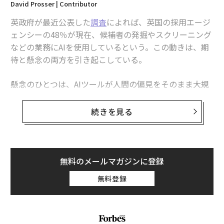
David Prosser | Contributor
英政府が最近公表した
調査
によれば、英国の採用エージ
ェンシーの48％が現在、候補者の発掘やスクリーニング
などの業務にAIを使用しているという。この動きは、期
待と懸念の両方を引き起こしている。
懸念のひとつは、AIツールが人間の偏見をそのまま大規
模に再現してしまうことだ。「AIシステムは既存のバイ
アスを増幅させ、デジタル排除を引き起こし、差別的な
続きを見る
求人広告やターゲティングを生む可能性がある」と、会
計・コンサルティング企業BDOでプライバシーおよびデ
ータ保護部門を率いるクリストファー・ビバリッジは、
最近のブログで警鐘を鳴らした。
無料のメールマガジンに登録
無料登録
一方で、AIを賢く活用すれば、従来の採用プロセスでは
見落とされがちだった候補者を特定し、支援できる可能
性がある。というのも、テクノロジーによってより多く
の応募者を扱いやすくなるからだ。