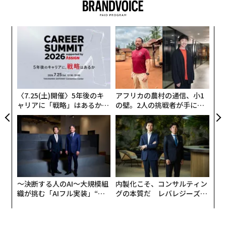
〜
金
個
な
ェ
術
た
ア
〈7.25(土)開催〉5年後のキ
アフリカの農村の通信、小1
ャリアに「戦略」はあるか。
の壁。2人の挑戦者が手にし
トップエグゼクティブのキャ
た「次なる武器」
リアに触れる1日│CAREER S
UMMIT 2026
〜決断する人のAI〜大規模組
内製化こそ、コンサルティン
織が挑む「AIフル実装」“使
グの本質だ レバレジーズが
う”企業から“動く”企業へ【N
実践する、次世代ファームの
TTドコモビジネス×PwC】
全貌