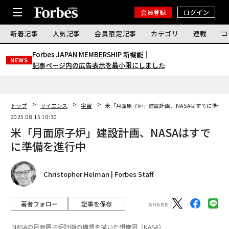
会員登録
ログイン
新着記事
人気記事
会員限定記事
カテゴリ
連載
コ
Forbes JAPAN MEMBERSHIP 新機能｜
NEWS
記事ページ内の広告表示を最小限にしました
トップ
サイエンス
宇宙
米「月面原子炉」建設計画、NASAはすでに準備
2025.08.15 10:30
米「月面原子炉」建設計画、NASAはすで
に準備を進行中
Christopher Helman | Forbes Staff
著者フォロー
記事を保存
NASAの月面原子炉計画の構想を描いた想像図（NASA）