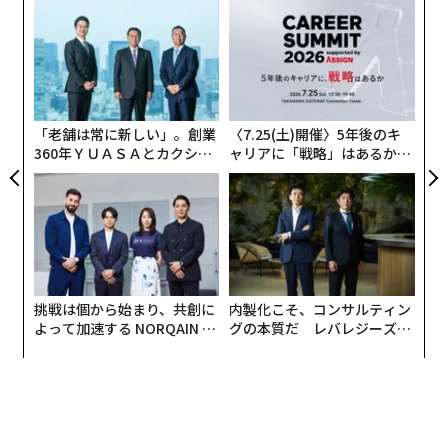
るか
A
、く
顧客
pa
パ
な
技
無
防
「老舗は常に新しい」。創業
〈7.25(土)開催〉5年後のキ
360年ＹＵＡＳＡとカクシン
ャリアに「戦略」はあるか。
CEO田尻望が語る、AIを超え
トップエグゼクティブのキャ
る人の価値
リアに触れる1日│CAREER S
UMMIT 2026
挑戦は個から始まり、共創に
内製化こそ、コンサルティン
よって加速する NORQAIN JA
グの本質だ レバレジーズが
PAN 特別座談会
実践する、次世代ファームの
全貌