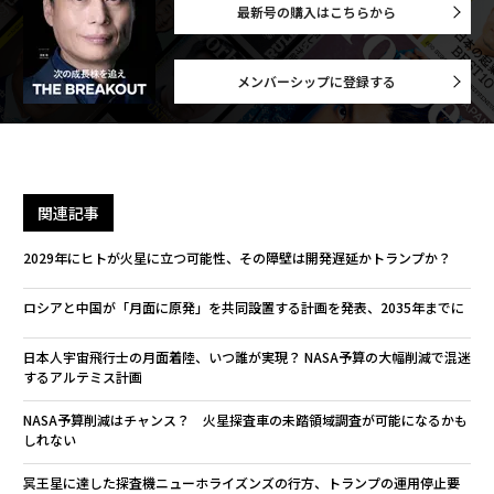
最新号の購入はこちらから
メンバーシップに登録する
関連記事
2029年にヒトが火星に立つ可能性、その障壁は開発遅延かトランプか？
ロシアと中国が「月面に原発」を共同設置する計画を発表、2035年までに
日本人宇宙飛行士の月面着陸、いつ誰が実現？ NASA予算の大幅削減で混迷
するアルテミス計画
NASA予算削減はチャンス？ 火星探査車の未踏領域調査が可能になるかも
しれない
冥王星に達した探査機ニューホライズンズの行方、トランプの運用停止要