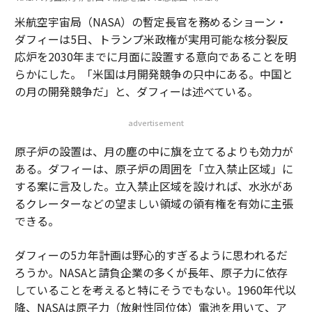
米航空宇宙局（NASA）の暫定長官を務めるショーン・
ダフィーは5日、トランプ米政権が実用可能な核分裂反
応炉を2030年までに月面に設置する意向であることを明
らかにした。「米国は月開発競争の只中にある。中国と
の月の開発競争だ」と、ダフィーは述べている。
advertisement
原子炉の設置は、月の塵の中に旗を立てるよりも効力が
ある。ダフィーは、原子炉の周囲を「立入禁止区域」に
する案に言及した。立入禁止区域を設ければ、水氷があ
るクレーターなどの望ましい領域の領有権を有効に主張
できる。
ダフィーの5カ年計画は野心的すぎるように思われるだ
ろうか。NASAと請負企業の多くが長年、原子力に依存
していることを考えると特にそうでもない。1960年代以
降、NASAは原子力（放射性同位体）電池を用いて、ア