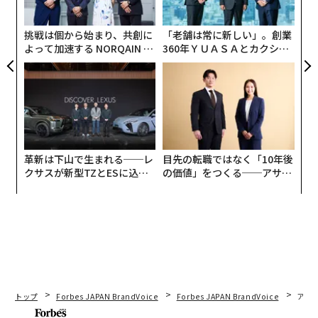
実
全
挑戦は個から始まり、共創に
「老舗は常に新しい」。創業
よって加速する NORQAIN JA
360年ＹＵＡＳＡとカクシン
PAN 特別座談会
CEO田尻望が語る、AIを超え
る人の価値
革新は下山で生まれる──レ
目先の転職ではなく「10年後
クサスが新型TZとESに込め
の価値」をつくる──アサイ
た「DISCOVER」の哲学
ンの長期伴走型支援とは
トップ
Forbes JAPAN BrandVoice
Forbes JAPAN BrandVoice
アフ