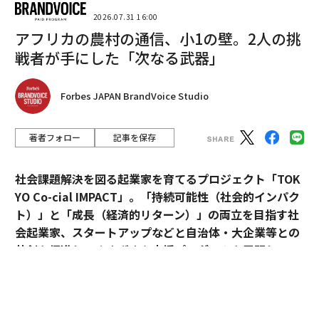
2026.07.31 16:00
アフリカの農村の通信、小1の壁。2人の挑
戦者が手にした「次なる武器」
翻訳・編集＝江戸伸禎
Forbes JAPAN BrandVoice Studio
2026年9月号発売中
著者フォロー
記事を保存
最新号の購入はこちらから
社会課題解決を図る起業家を育てるプロジェクト「TOK
YO Co-cial IMPACT」。
「持続可能性（社会的インパク
メンバーシップに登録する
ト）」と「成長（経済的リターン）」の両立を目指す社
会起業家、スタートアップなどと自治体・大企業等との
共創を促進し、さまざまな支援プログラムを展開してい
る。
関連記事
2026年5月のデモデイでは、アクセラレーションプログ
ロシアが激化させるシャヘド攻撃、ウクライナは迎撃ドローンで対抗 突