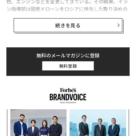
色、エンジンなどを変更してきている。その結果、イラ
ン指導部は国産ドローンをロシアに供与した取り決めの
一部について、後悔の念を抱くようになっているもよう
だ。
続きを見る
米CNNがこのほど報じたところによると、ロシアがシャ
ヘドの生産工程のおよそ90％を現地化し、イランの関与
が限定的なより高度なバージョンも製造していることを
無料のメールマガジンに登録
受けて、イランはいわゆる「売り手の後悔」を感じてい
無料登録
るらしい。
イランではここへきて、ロシアとの軍事パートナーシッ
プのメリットや、ロシアへの相当な支援の見返りに自国
が具体的に何を得ているのかについて、国民の間で疑念
が広がっている。
義す
「
むス
─
ら
内
グ