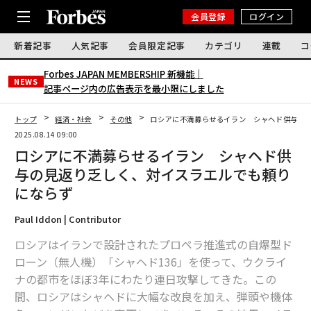
会員登録
ログイン
新着記事
人気記事
会員限定記事
カテゴリ
連載
コ
Forbes JAPAN MEMBERSHIP 新機能｜
NEWS
記事ページ内の広告表示を最小限にしました
トップ
経済・社会
その他
ロシアに不満募らせるイラン シャヘド供与の
2025.08.14 09:00
ロシアに不満募らせるイラン シャヘド供
与の見返り乏しく、対イスラエルでも頼り
にならず
Paul Iddon | Contributor
ロシアはイランで設計されたプロペラ推進式の自爆型ド
ローン（無人機）「シャヘド136」を使って、ウクライ
ナの都市をほぼ3年にわたり連日攻撃してきた。この
間、ロシアはシャヘドに大幅な改良を加え、弾頭や機体