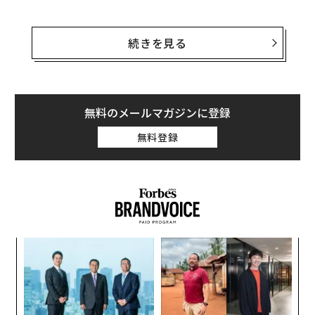
グローバル企業を変革するデジタル革新の新たな波
そして今、我々はこれと同様の大きな転換点を目撃して
いる。これを牽引するのが、AI（人工知能）、バイオテ
続きを見る
AIですべてが変わりゆく──今後数年間のビジネスと社会
クノロジー、量子テクノロジーの進展、そして世の中に
広がるイノベーションを重視する文化だ。
AI / 人工知能
マーケティング
ブロックチェーン
リーダー/リーダーシップ
ブランディング
起業家/起業
タグ：
現在起きている出来事は、既存の価値基準を次々と打ち
無料のメールマガジンに登録
イノベーション
ChatGPT
生成AI
3Dプリント
砕いている。しかもこれは、ひとつの業界や地域、集団
コミュニケーション
Perplexity/ パープレキシティ
無料登録
に限られたものではない。イノベーションは民主化さ
れ、分散化され、ますます人間中心の度を高めている。
我々は多くの意味で、「現代におけるルネサンス」がい
advertisement
つ起きてもおかしくない状況にあると言っていいだろ
う。
ナ併
「
k」
─
ック
ら
“
由
シ
グ