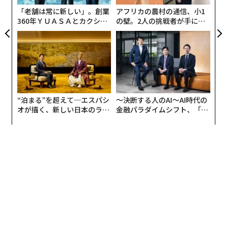
「老舗は常に新しい」。創業
アフリカの農村の通信、小1
360年ＹＵＡＳＡとカクシン
の壁。2人の挑戦者が手にし
CEO田尻望が語る、AIを超え
た「次なる武器」
る人の価値
“泊まる”を超えて─エスパシ
〜決断する人のAI〜AI時代の
オが描く、新しい日本のラグ
金融パラダイムシフト、「超
ジュアリー（中編）
個別化」の核心 【MUFG×ウ
ェルスナビ×PwC】
翻訳＝長谷睦/ガリレオ