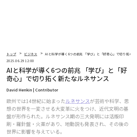
2026年9月号発売中
最新号の購入はこちらから
メンバーシップに登録する
トップ
ビジネス
AIと科学が導く6つの前兆 「学び」と「好奇心」で切り拓く
2025.06.29 12:00
AIと科学が導く6つの前兆 「学び」と「好
関連記事
奇心」で切り拓く新たなルネサンス
AIと科学が導く6つの前兆 「学び」と「好奇心」で切り拓く新たなルネサン
David Henkin | Contributor
ス
欧州では14世紀に始まった
ルネサンス
が芸術や科学、思
「主体性」は鍛えられる能力だ、AI時代に活躍する革新者たちが実践する5
想の世界を一変させる大変革に火をつけ、近代文明の基
つのルール
盤が形作られた。ルネサンス期の三大発明には活版印
刷・羅針盤・火薬があり、地動説も発表され、その後の
気づいてた？ インスタ投稿がグーグルで検索できる！ Z世代に「発見」さ
れる新チャンス
世界に影響を与えている。