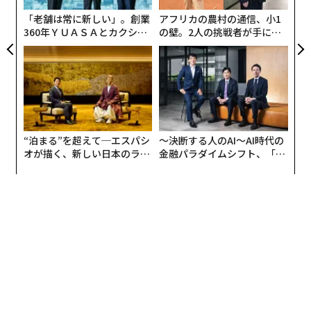
「老舗は常に新しい」。創業
アフリカの農村の通信、小1
360年ＹＵＡＳＡとカクシン
の壁。2人の挑戦者が手にし
CEO田尻望が語る、AIを超え
た「次なる武器」
る人の価値
“泊まる”を超えて─エスパシ
〜決断する人のAI〜AI時代の
オが描く、新しい日本のラグ
金融パラダイムシフト、「超
ジュアリー（中編）
個別化」の核心 【MUFG×ウ
ェルスナビ×PwC】