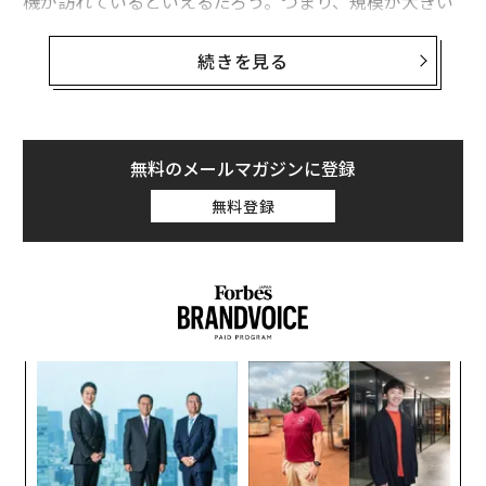
機が訪れているといえるだろう。つまり、規模が大きい
がゆえに動きが鈍い、既存企業の牙城を崩して追い抜く
好機だ。
続きを見る
新たなテクノロジーや、機敏に対応できる組織構造、顧
みられていない市場に対する詳細な知識をよりどころと
して、より小規模な企業が、かつては手が届くはずがな
無料のメールマガジンに登録
いと思われていた分野で競争に勝ち、シェアを拡大する
無料登録
ケースが増えている。
ナ併
「
k」
─
ック
ら
“
由
シ
グ