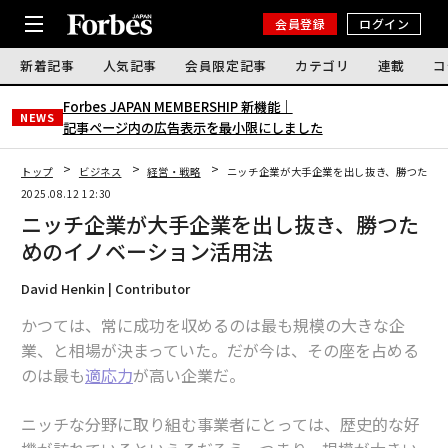
会員登録
ログイン
新着記事
人気記事
会員限定記事
カテゴリ
連載
コ
Forbes JAPAN MEMBERSHIP 新機能｜
NEWS
記事ページ内の広告表示を最小限にしました
トップ
ビジネス
経営・戦略
ニッチ企業が大手企業を出し抜き、勝つため
2025.08.12 12:30
ニッチ企業が大手企業を出し抜き、勝つた
めのイノベーション活用法
David Henkin | Contributor
かつては、常に成功を収めるのは最も規模の大きな企
業、と相場が決まっていた。だが今は、その座を占める
のは最も
適応力
が高い企業だ。
ニッチな分野に取り組む事業者にとっては、歴史的な好