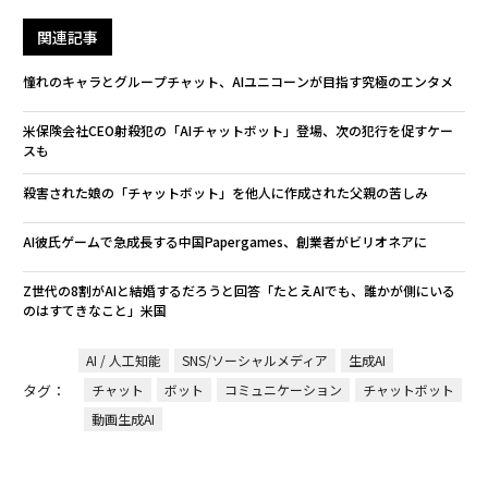
関連記事
憧れのキャラとグループチャット、AIユニコーンが目指す究極のエンタメ
米保険会社CEO射殺犯の「AIチャットボット」登場、次の犯行を促すケー
スも
殺害された娘の「チャットボット」を他人に作成された父親の苦しみ
AI彼氏ゲームで急成長する中国Papergames、創業者がビリオネアに
Z世代の8割がAIと結婚するだろうと回答「たとえAIでも、誰かが側にいる
のはすてきなこと」米国
AI / 人工知能
SNS/ソーシャルメディア
生成AI
タグ：
チャット
ボット
コミュニケーション
チャットボット
動画生成AI