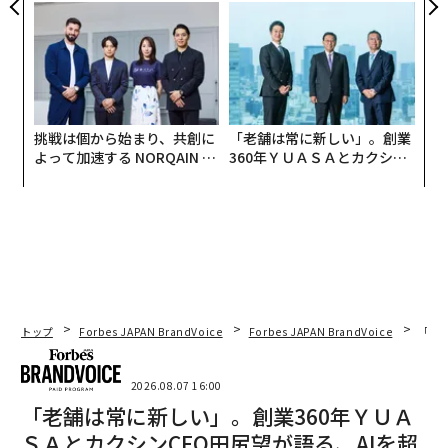
ら寿司の経営哲学
実践する、次世代ファームの
全貌
挑戦は個から始まり、共創に
「老舗は常に新しい」。創業
よって加速する NORQAIN JA
360年ＹＵＡＳＡとカクシン
PAN 特別座談会
CEO田尻望が語る、AIを超え
る人の価値
トップ
Forbes JAPAN BrandVoice
Forbes JAPAN BrandVoice
「老
2026.08.07 16:00
「老舗は常に新しい」。創業360年ＹＵＡ
ＳＡとカクシンCEO田尻望が語る、AIを超