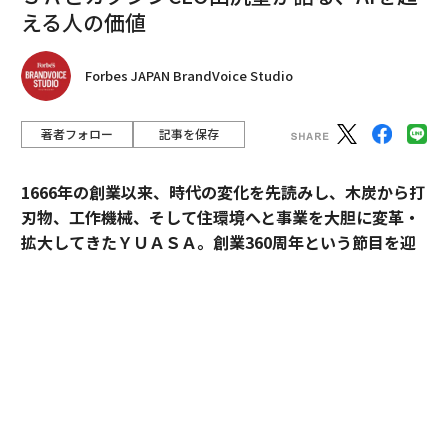
える人の価値
Forbes JAPAN BrandVoice Studio
著者フォロー
記事を保存
1666年の創業以来、時代の変化を先読みし、木炭から打
刃物、工作機械、そして住環境へと事業を大胆に変革・
拡大してきたＹＵＡＳＡ。創業360周年という節目を迎
えた今、18代目社長の田村博之（現・会長）、新たにバ
トンを受け継いだ19代目社長の村山英明、「価値主義」
を掲げて企業変革に伴走するカクシンCEO・田尻望が、
AIを超える「人の提供価値」と、持続的な成長を支える
組織変革の本質に迫る。
カクシン CEO 田尻 望
（以下、
田尻
）：私たちカクシン