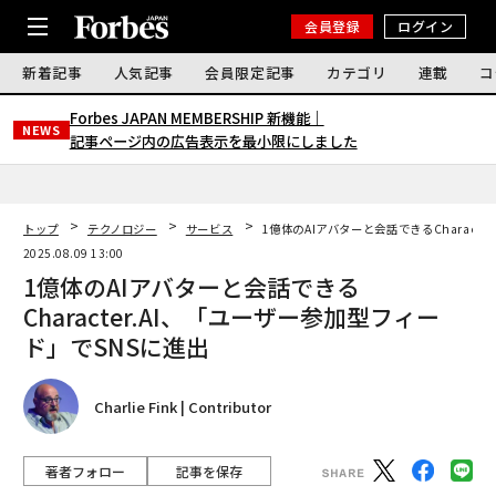
会員登録
ログイン
新着記事
人気記事
会員限定記事
カテゴリ
連載
コ
Forbes JAPAN MEMBERSHIP 新機能｜
NEWS
記事ページ内の広告表示を最小限にしました
トップ
テクノロジー
サービス
1億体のAIアバターと会話できるCharact
2025.08.09 13:00
1億体のAIアバターと会話できる
Character.AI、「ユーザー参加型フィー
ド」でSNSに進出
Charlie Fink | Contributor
著者フォロー
記事を保存