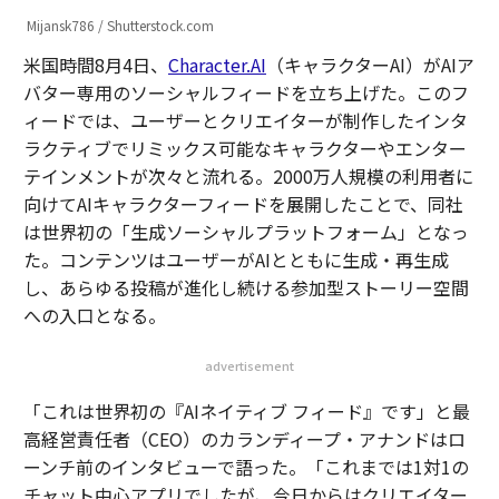
Mijansk786 / Shutterstock.com
米国時間8月4日、
Character.AI
（キャラクターAI）がAIア
バター専用のソーシャルフィードを立ち上げた。このフ
ィードでは、ユーザーとクリエイターが制作したインタ
ラクティブでリミックス可能なキャラクターやエンター
テインメントが次々と流れる。2000万人規模の利用者に
向けてAIキャラクターフィードを展開したことで、同社
は世界初の「生成ソーシャルプラットフォーム」となっ
た。コンテンツはユーザーがAIとともに生成・再生成
し、あらゆる投稿が進化し続ける参加型ストーリー空間
への入口となる。
advertisement
「これは世界初の『AIネイティブ フィード』です」と最
高経営責任者（CEO）のカランディープ・アナンドはロ
ーンチ前のインタビューで語った。「これまでは1対1の
チャット中心アプリでしたが、今日からはクリエイター