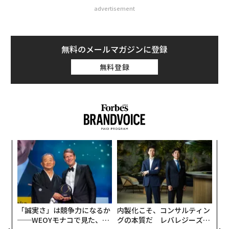
advertisement
無料のメールマガジンに登録
無料登録
な
術
た
目
ア
の
ン
「誠実さ」は競争力になるか
内製化こそ、コンサルティン
──WEOYモナコで見た、く
グの本質だ レバレジーズが