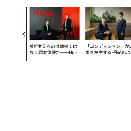
AIが変えるのは効率では
「コンディション」が
なく顧客体験だ──Hub
果を左右する――「BAKUN
Spot Japanが語る「Gr
E」のTENTIALが支え
ow Better」な組織のつ
「挑戦者の明日」
くり方