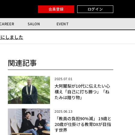
会員登録
ログイン
CAREER
SALON
EVENT
限にしました
関連記事
2025.07.01
大阿闍梨が10代に伝えたい心
構え「自己に打ち勝つ」「ね
たみは贈り物」
2025.06.13
「教員の負担90%減」 19歳と
20歳が仕掛ける教育DXが目指
す世界