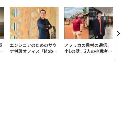
伝統
義す
が挑
来
成
エンジニアのためのサウ
アフリカの農村の通信、
ナ併設オフィス「Mobiu
小1の壁。2人の挑戦者が
る
s Park」がオープン──
手にした「次なる武器」
タマディックが健康経営
を徹底する理由