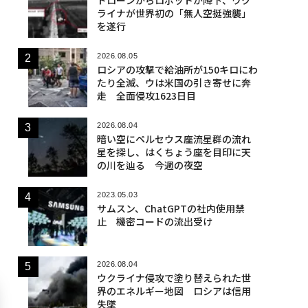
ライナが世界初の「無人空挺強襲」
を遂行
2026.08.05
ロシアの攻撃で給油所が150キロにわ
たり全滅、ウは米国の引き寄せに奔
走 全面侵攻1623日目
2026.08.04
暗い空にペルセウス座流星群の流れ
星を探し、はくちょう座を目印に天
の川を辿る 今週の夜空
2023.05.03
サムスン、ChatGPTの社内使用禁
止 機密コードの流出受け
2026.08.04
ウクライナ侵攻で塗り替えられた世
界のエネルギー地図 ロシアは信用
失墜