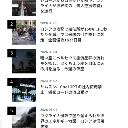
ライナが世界初の「無人空挺強襲」
を遂行
2026.08.05
ロシアの攻撃で給油所が150キロにわ
たり全滅、ウは米国の引き寄せに奔
走 全面侵攻1623日目
2026.08.04
暗い空にペルセウス座流星群の流れ
星を探し、はくちょう座を目印に天
の川を辿る 今週の夜空
2023.05.03
サムスン、ChatGPTの社内使用禁
止 機密コードの流出受け
2026.08.04
ウクライナ侵攻で塗り替えられた世
界のエネルギー地図 ロシアは信用
失墜