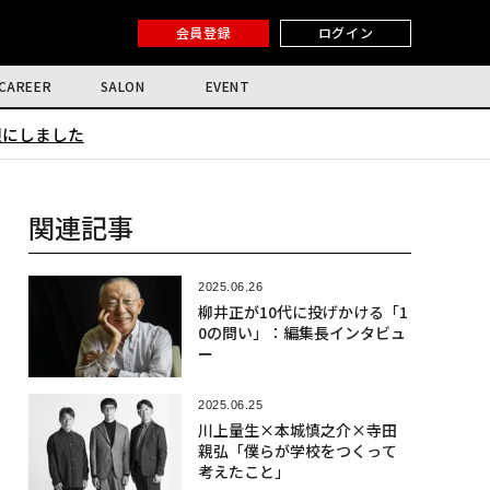
会員登録
ログイン
CAREER
SALON
EVENT
限にしました
関連記事
2025.06.26
柳井正が10代に投げかける「1
0の問い」：編集長インタビュ
ー
2025.06.25
川上量生×本城慎之介×寺田
親弘「僕らが学校をつくって
考えたこと」