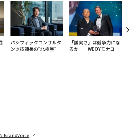
内製
ィン
ジー
代フ
成
パシフィックコンサルタ
「誠実さ」は競争力にな
ンツ技師長の"北極星"。
るか──WEOYモナコで
る
災害への無力感を乗り越
見た、くら寿司の経営哲
え見つけた、防災一筋20
学
年の答え
N BrandVoice