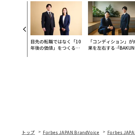
AI〜AI時
ラダイムシフ
別化」の核心
ウェルスナビ
目先の転職ではなく「10
「コンディション」が
年後の価値」をつくる─
果を左右する――「BAKUN
─アサインの長期伴走型
E」のTENTIALが支え
支援とは
「挑戦者の明日」
トップ
Forbes JAPAN BrandVoice
Forbes JAPA