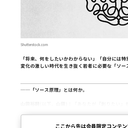
Shutterstock.com
「将来、何をしたいかわからない」「自分には特
変化の激しい時代を生き抜く若者に必要な「ソー
──「ソース原理」とは何か。
山田裕嗣
(以下、
山田
)
：
「あなたが『創りたい』