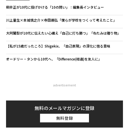
柳井正が10代に投げかける「10の問い」：編集長インタビュー
川上量生×本城慎之介×寺田親弘「僕らが学校をつくって考えたこと」
大阿闍梨が10代に伝えたい心構え「自己に打ち勝つ」「ねたみは贈り物」
【私が15歳だったころ】Shigekix、「自己表現」の深化に宿る意味
オードリー・タンから10代へ、「Difference(相違)を友人に」
advertisement
無料のメールマガジンに登録
無料登録