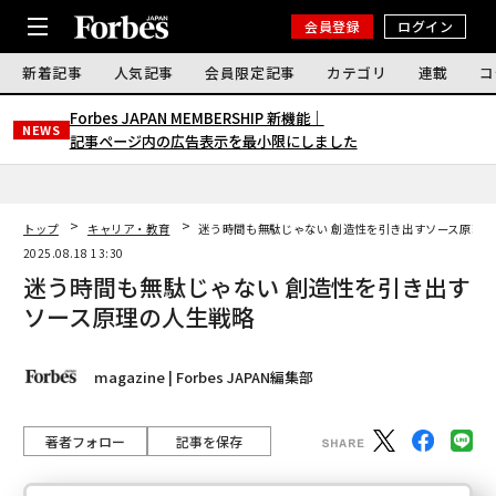
会員登録
ログイン
新着記事
人気記事
会員限定記事
カテゴリ
連載
コ
Forbes JAPAN MEMBERSHIP 新機能｜
NEWS
記事ページ内の広告表示を最小限にしました
トップ
キャリア・教育
迷う時間も無駄じゃない 創造性を引き出すソース原理
2025.08.18 13:30
迷う時間も無駄じゃない 創造性を引き出す
ソース原理の人生戦略
magazine | Forbes JAPAN編集部
著者フォロー
記事を保存