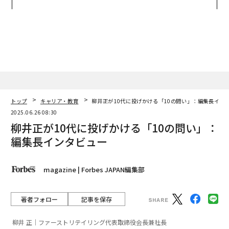
無力感を乗り越え見つけた、
ンの長期伴走型支援とは
防災一筋20年の答え
トップ
キャリア・教育
柳井正が10代に投げかける「10の問い」：編集長イン
2025.06.26 08:30
柳井正が10代に投げかける「10の問い」：
編集長インタビュー
magazine | Forbes JAPAN編集部
著者フォロー
記事を保存
柳井 正｜ファーストリテイリング代表取締役会長兼社長