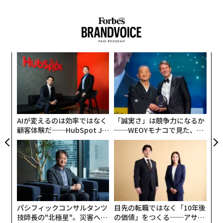
ィン
“
ズが
シ
ムの
グ
エ
設オ
が
が
AIが変えるのは効率ではなく
「誠実さ」は競争力になるか
顧客体験だ──HubSpot Ja
──WEOYモナコで見た、く
panが語る「Grow Better」
ら寿司の経営哲学
な組織のつくり方
パシフィックコンサルタンツ
目先の転職ではなく「10年後
技師長の"北極星"。災害への
の価値」をつくる──アサイ