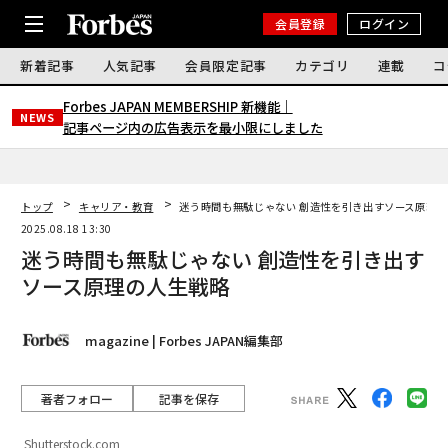
会員登録
ログイン
新着記事
人気記事
会員限定記事
カテゴリ
連載
コ
Forbes JAPAN MEMBERSHIP 新機能｜
NEWS
記事ページ内の広告表示を最小限にしました
トップ
キャリア・教育
迷う時間も無駄じゃない 創造性を引き出すソース原理
2025.08.18 13:30
迷う時間も無駄じゃない 創造性を引き出す
ソース原理の人生戦略
magazine | Forbes JAPAN編集部
著者フォロー
記事を保存
Shutterstock.com