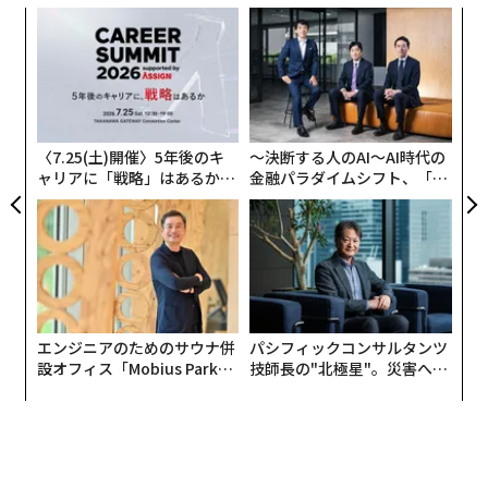
な
術
た
伝
ア
る
モ
〈7.25(土)開催〉5年後のキ
〜決断する人のAI〜AI時代の
ャリアに「戦略」はあるか。
金融パラダイムシフト、「超
トップエグゼクティブのキャ
個別化」の核心 【MUFG×ウ
リアに触れる1日│CAREER S
ェルスナビ×PwC】
UMMIT 2026
エンジニアのためのサウナ併
パシフィックコンサルタンツ
設オフィス「Mobius Park」
技師長の"北極星"。災害への
がオープン──タマディック
無力感を乗り越え見つけた、
が健康経営を徹底する理由
防災一筋20年の答え