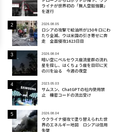
ライナが世界初の「無人空挺強襲」
を遂行
2026.08.05
ロシアの攻撃で給油所が150キロにわ
たり全滅、ウは米国の引き寄せに奔
走 全面侵攻1623日目
2026.08.04
暗い空にペルセウス座流星群の流れ
星を探し、はくちょう座を目印に天
の川を辿る 今週の夜空
2023.05.03
サムスン、ChatGPTの社内使用禁
止 機密コードの流出受け
2026.08.04
ウクライナ侵攻で塗り替えられた世
界のエネルギー地図 ロシアは信用
失墜