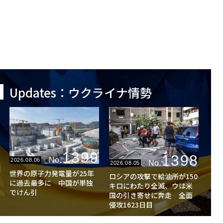
Updates：ウクライナ情勢
1399
1398
No.
2026.08.06
No.
2026.08.05
世界の原子力発電量が25年
ロシアの攻撃で給油所が150
に過去最多に 中国が単独
キロにわたり全滅、ウは米
でけん引
国の引き寄せに奔走 全面
侵攻1623日目