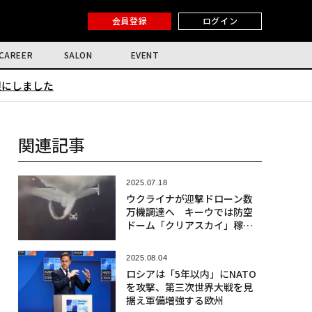
会員登録
ログイン
CAREER
SALON
EVENT
限にしました
関連記事
2025.07.18
ウクライナが迎撃ドローン数
万機調達へ キーウでは防空
ドーム「クリアスカイ」稼働
か
2025.08.04
ロシアは「5年以内」にNATO
を攻撃、第三次世界大戦を見
据え軍備増強する欧州