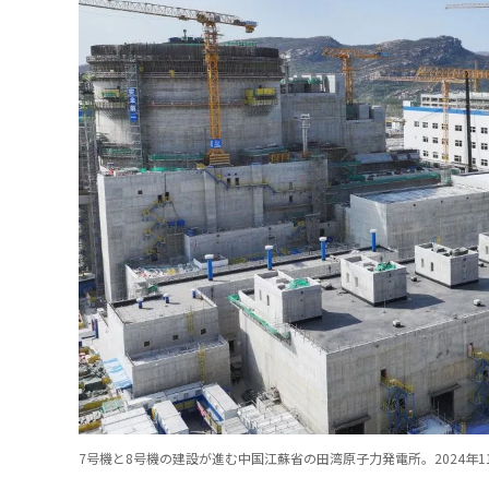
7号機と8号機の建設が進む中国江蘇省の田湾原子力発電所。2024年11月6日撮影（CFO