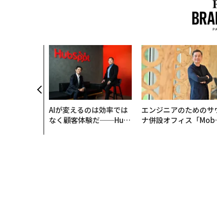
AIが変えるのは効率では
エンジニアのためのサ
なく顧客体験だ──Hub
ナ併設オフィス「Mobi
Spot Japanが語る「Gr
s Park」がオープン─
ow Better」な組織のつ
タマディックが健康経
くり方
を徹底する理由