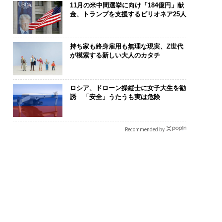
11月の米中間選挙に向け「184億円」献
金、トランプを支援するビリオネア25人
持ち家も終身雇用も無理な現実、Z世代
が模索する新しい大人のカタチ
ロシア、ドローン操縦士に女子大生を勧
誘 「安全」うたうも実は危険
Recommended by