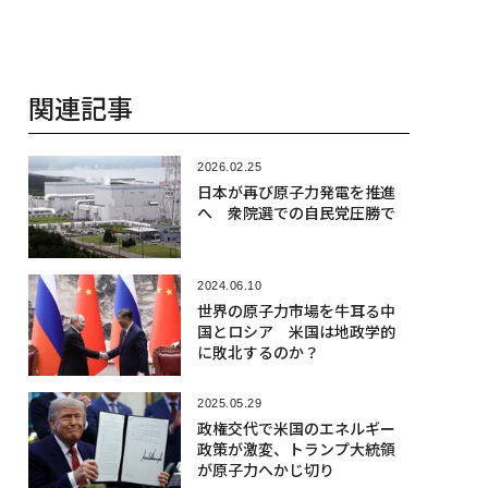
関連記事
2026.02.25
日本が再び原子力発電を推進
へ 衆院選での自民党圧勝で
2024.06.10
世界の原子力市場を牛耳る中
国とロシア 米国は地政学的
に敗北するのか？
2025.05.29
政権交代で米国のエネルギー
政策が激変、トランプ大統領
が原子力へかじ切り