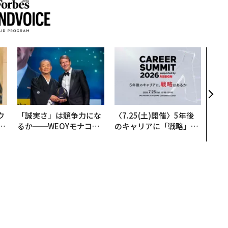
アフ
小1
手に
ウ
「誠実さ」は競争力にな
〈7.25(土)開催〉5年後
u
るか──WEOYモナコで
のキャリアに「戦略」は
─
見た、くら寿司の経営哲
あるか。トップエグゼク
営
学
ティブのキャリアに触れ
る1日│CAREER SUMMI
T 2026