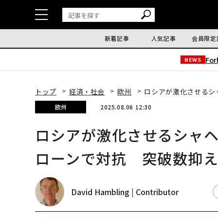
新着記事
人気記事
会員限定
Fo
NEWS
トップ
経済・社会
欧州
ロシアが激化させるシ
欧州
2025.08.06 12:30
ロシアが激化させるシャ
ローンで対抗 突破数抑
David Hambling | Contributor