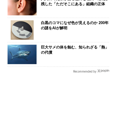
残した「ただそこにある」組織の正体
白黒のコマになぜ色が見えるのか 200年
の謎をAIが解明
巨大サメの体を蝕む、知られざる「熱」
の代償
Recommended by