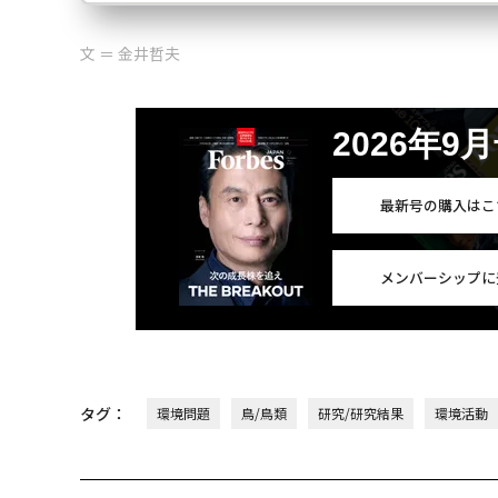
文 ＝ 金井哲夫
2026年9
最新号の購入はこ
メンバーシップに
タグ：
環境問題
鳥/鳥類
研究/研究結果
環境活動