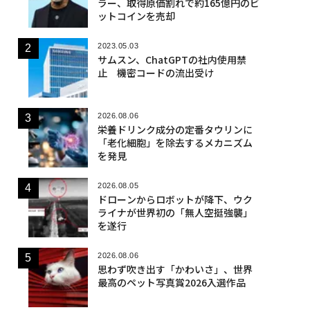
ラー、取得原価割れで約165億円のビ
ットコインを売却
2023.05.03
サムスン、ChatGPTの社内使用禁
止 機密コードの流出受け
2026.08.06
栄養ドリンク成分の定番タウリンに
「老化細胞」を除去するメカニズム
を発見
2026.08.05
ドローンからロボットが降下、ウク
ライナが世界初の「無人空挺強襲」
を遂行
2026.08.06
思わず吹き出す「かわいさ」、世界
最高のペット写真賞2026入選作品