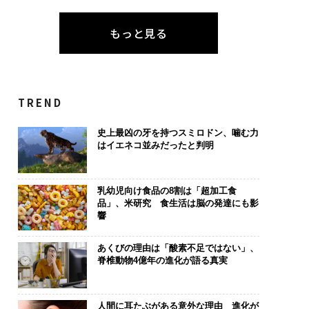
もっと見る
TREND
史上最凶の牙を持つスミロドン、噛む力
はイエネコ並みだったと判明
乳幼児向け食品の8割は「超加工食
品」、米研究 食生活は脳の発達にも影
響
あくびの理由は「酸素不足ではない」、
脊椎動物4億年の進化が語る真実
人間に耳たぶがある意外な理由 進化が