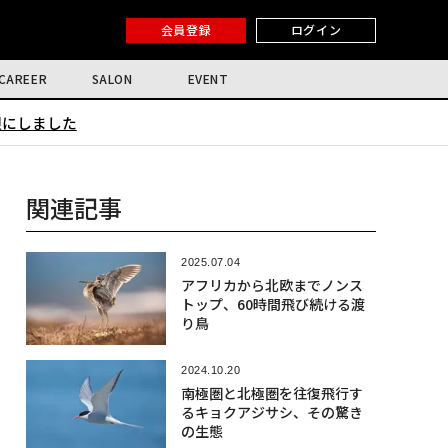
会員登録
ログイン
CAREER
SALON
EVENT
限にしました
関連記事
2025.07.04
アフリカから北欧までノンス
トップ、60時間飛び続ける渡
り鳥
2024.10.20
南極圏と北極圏を往復飛行す
るキョクアジサシ、その驚き
の生態