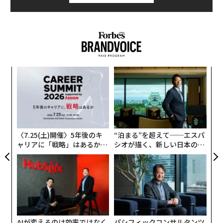
るか
挑
、く
よっ
PA
目
の
ン
〈7.25(土)開催〉5年後のキ
“泊まる”を超えて──エスパ
ャリアに「戦略」はあるか。
シオが描く、新しい日本のラ
トップエグゼクティブのキャ
グジュアリー（前編）
リアに触れる1日│CAREER S
UMMIT 2026
AIが変えるのは効率ではなく
パシフィックコンサルタンツ