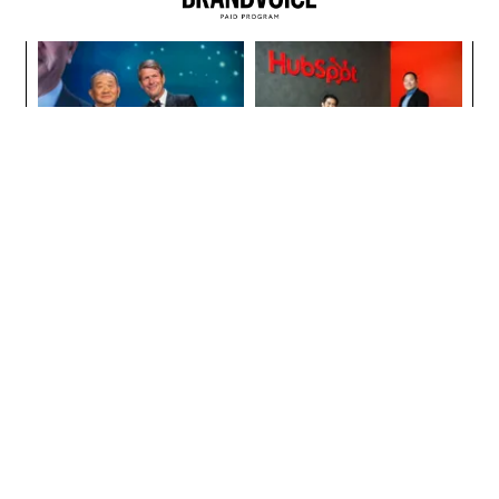
目
変え
の
FE
ン
革
0年
ク
た「
「誠実さ」は競争力になるか
AIが変えるのは効率ではなく
──WEOYモナコで見た、く
顧客体験だ──HubSpot Ja
ら寿司の経営哲学
panが語る「Grow Better」
な組織のつくり方
内製化こそ、コンサルティン
エンジニアのためのサウナ併
グの本質だ レバレジーズが
設オフィス「Mobius Park」
実践する、次世代ファームの
がオープン──タマディック
全貌
が健康経営を徹底する理由