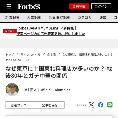
会員登録
ログイン
新着記事
人気記事
会員限定記事
カテゴリ
連載
コ
Forbes JAPAN MEMBERSHIP 新機能｜
NEWS
記事ページ内の広告表示を最小限にしました
トップ
ライフスタイル
食＆酒
なぜ東京に中国東北料理店が多いのか？ 戦
2025.08.06 11:45
なぜ東京に中国東北料理店が多いのか？ 戦
後80年とガチ中華の関係
中村 正人 | Official Columnist
著者フォロー
記事を保存