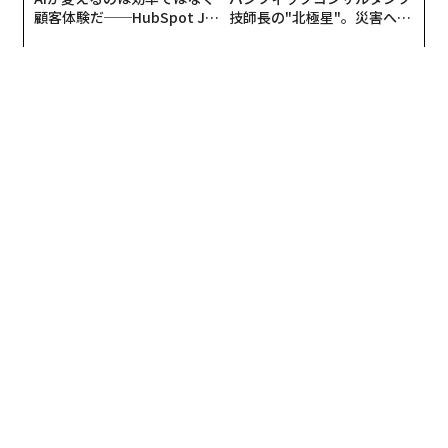
顧客体験だ──HubSpot Ja
技師長の"北極星"。災害への
panが語る「Grow Better」
無力感を乗り越え見つけた、
な組織のつくり方
防災一筋20年の答え