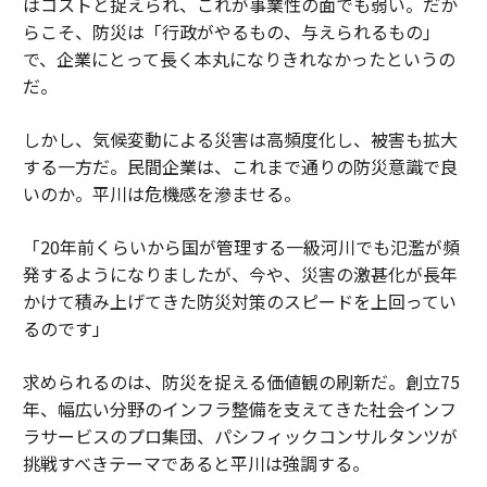
はコストと捉えられ、これが事業性の面でも弱い。だか
らこそ、防災は「行政がやるもの、与えられるもの」
で、企業にとって長く本丸になりきれなかったというの
だ。
しかし、気候変動による災害は高頻度化し、被害も拡大
する一方だ。民間企業は、これまで通りの防災意識で良
いのか。平川は危機感を滲ませる。
「20年前くらいから国が管理する一級河川でも氾濫が頻
発するようになりましたが、今や、災害の激甚化が長年
かけて積み上げてきた防災対策のスピードを上回ってい
るのです」
求められるのは、防災を捉える価値観の刷新だ。創立75
年、幅広い分野のインフラ整備を支えてきた社会インフ
ラサービスのプロ集団、パシフィックコンサルタンツが
挑戦すべきテーマであると平川は強調する。