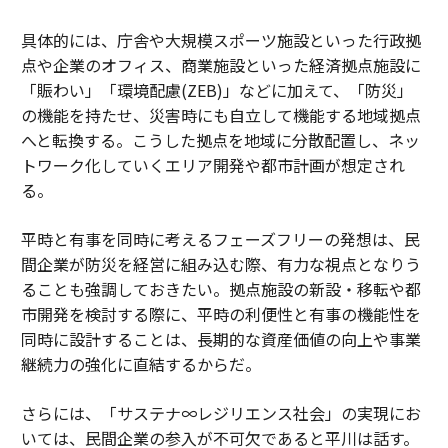
具体的には、庁舎や大規模スポーツ施設といった行政拠
点や企業のオフィス、商業施設といった経済拠点施設に
「賑わい」「環境配慮(ZEB)」などに加えて、「防災」
の機能を持たせ、災害時にも自立して機能する地域拠点
へと転換する。こうした拠点を地域に分散配置し、ネッ
トワーク化していくエリア開発や都市計画が想定され
る。
平時と有事を同時に考えるフェーズフリーの発想は、民
間企業が防災を経営に組み込む際、有力な視点となりう
ることも強調しておきたい。拠点施設の新設・移転や都
市開発を検討する際に、平時の利便性と有事の機能性を
同時に設計することは、長期的な資産価値の向上や事業
継続力の強化に直結するからだ。
さらには、「サステナ∞レジリエンス社会」の実現にお
いては、民間企業の参入が不可欠であると平川は話す。