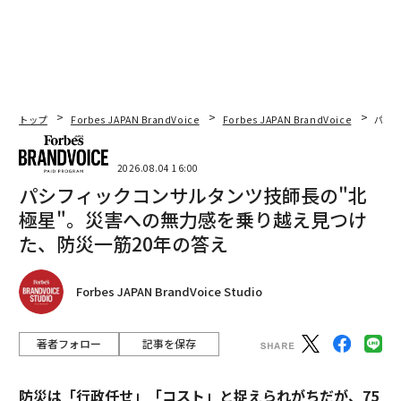
トップ
Forbes JAPAN BrandVoice
Forbes JAPAN BrandVoice
パシ
2026.08.04 16:00
パシフィックコンサルタンツ技師長の"北
極星"。災害への無力感を乗り越え見つけ
た、防災一筋20年の答え
Forbes JAPAN BrandVoice Studio
著者フォロー
記事を保存
防災は「行政任せ」「コスト」と捉えられがちだが、75