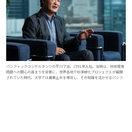
パシフィックコンサルタンツの平川了治。1991年入社。当時は、地球環境
問題への関心の高まりを背景に、世界各地で砂漠緑化プロジェクトが展開
されていた時代。大学では農業土木を専攻し、その知識を活かせるパシフ
ィックコンサルタンツに入社を決めた。
「防災は10点ずつを積み重ねる」。技師長の原
点
これほど広いビジョンを語れる平川とは、いったいどん
な人物なのか。そのキャリアをたどると、日本の防災史
との重なりも見えてくる。