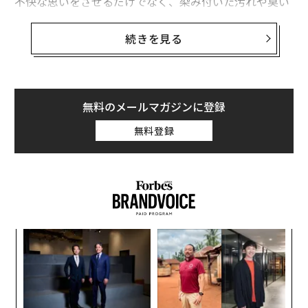
不快な思いをさせるだけでなく、染み付いた汚れや臭い
は車を手放す際の査定価格にも影響を及ぼす。この記事
では、車内の汚れや見えない臭いの原因を退治する方法
続きを見る
をご紹介しよう。
吸い取る
無料のメールマガジンに登録
車内の床に残ったゴミ、空き缶やペットボトル、容器の
フタ、新聞紙、そのほかのガラクタ類をすべて捨てるだ
無料登録
けでは不十分だ。臭いや汚れはカーペットの隙間に入り
込むため、車内のゴミをすべて取り除いた後、洗車場に
設置してあるような大型の掃除機を使って吸い取るべき
だ。まずはダッシュボードやメーターパネルから始め、
下方に向けて作業を進めていく。シートの隙間には先端
の細長いノズルに取り替えて使用し、普段は目に入らな
ナ併
「
い奥の方に溜まったゴミも吸い取ろう。ヘッドライナー
k」
左右
ック
T
（天井の内張り）にも忘れずに掃除機をかけること。
キ
「
由
日
か。
─
カーペットを掃除する
キャ
ら