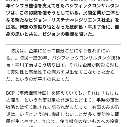
年インフラ整備を支えてきたパシフィックコンサルタン
ツは、この認識を覆そうとしている。民間企業が主体と
なる新たなビジョン「サステナ∞レジリエンス社会」を
提唱。構想の旗振り役となった技師長・平川了治に、自
身の思いと共に、ビジョンの要諦を聞いた。
「防災は、企業にとって自分ごとになりきれずにい
る」。防災一筋20年、パシフィックコンサルタンツ技師
長・平川了治はこう切り出す。それは企業が防災に対し
て実効性と事業性その両方を見出せてこなかったから
だ、というのが平川の見立てだ。
BCP（事業継続計画）を整えていても、それは「もしも
の備え」という有事限定の発想にとどまり、平時の事業
戦略とは切り離されて語られがちだった。有事のみの防
災は、いざという時に機能しないことが多く実効性に問
題が生じやすい。加えて、使う機会のないものへの投資