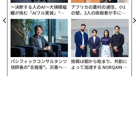
R S
〜決断する人のAI〜大規模組
アフリカの農村の通信、小1
水で薄めた洗剤を使い、布で車内を拭いていく。ただ
織が挑む「AIフル実装」“使
の壁。2人の挑戦者が手にし
し、濡らしすぎないように注意すること。車の内装のあ
う”企業から“動く”企業へ【N
た「次なる武器」
ちこちで使われている接着剤の中には水に弱いものがあ
TTドコモビジネス×PwC】
る。取り外せるフロアマットには、ホースを使用でき
る。さらに中毛のブラシを使い、洗剤を水で薄めた液で
さらに汚れを落としていく。
パシフィックコンサルタンツ
挑戦は個から始まり、共創に
技師長の"北極星"。災害への
よって加速する NORQAIN JA
無力感を乗り越え見つけた、
PAN 特別座談会
防災一筋20年の答え