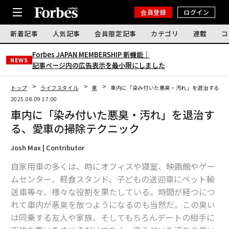
会員登録
ログイン
新着記事
人気記事
会員限定記事
カテゴリ
連載
コ
Forbes JAPAN MEMBERSHIP 新機能｜
NEWS
記事ページ内の広告表示を最小限にしました
トップ
ライフスタイル
車
車内に「染み付いた悪臭・汚れ」を退治する、
2025.08.09 17:00
車内に「染み付いた悪臭・汚れ」を退治す
る、愛車の掃除テクニック
Josh Max | Contributor
自家用車の多くは、時にオフィスや寝室、映画館やゲー
ムセンター、軽食スタンド、子どもの送迎車にペット輸
送車等々、様々な役割を果たしている。時間が経つにつ
れて車内が悪臭を放つようになるのも当然だ。この臭い
は同乗する友人や家族、そしてもちろんデートの相手に