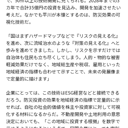
で、50件以上の技術開発に充てられる。2028年までの3
カ年で合計35億円の投資を見込み、開発を加速させたい
考えだ。なかでも平川が本懐とするのは、防災効果の可
視化技術だ。
「国はまずハザードマップなどで『リスクの見える化』
を進め、次に流域治水のような『対策の見える化』へと
歩みを進めてきました。しかし、リスクを示すだけでは
自治体も住民も立ち尽くしてしまう。人的・物的な被害
軽減効果だけでなく、地域総生産や税収、雇用といった
地域経済の指標も合わせて示すことで、未来の発展像ま
で定量的に描けます」
企業にとっては、この技術はESG経営などと接続できる
だろう。防災投資の効果を地域経済の指標で定量的に示
せれば、自社の社会的価値を株主や投資家に対して可視
化する材料になるからだ。不動産開発や土地利用の意思
決定においても、「この地域に投資する根拠」を数字で