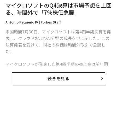
マイクロソフトのQ4決算は市場予想を上回
る、時間外で「7％株価急騰」
Antonio Pequeño IV | Forbes Staff
米国時間7月30日、マイクロソフトは第4四半期決算を発
表し、クラウドおよびAI分野の成長を世に示した。この
決算発表を受けて、同社の株価は時間外取引で急騰し
た。
マイクロソフトが発表した第4四半期の売上高は前年同
期比18％増の764億ドル（約11兆3800億円）だった。こ
れは、FactSetが公表する予想コンセンサスの738億ドル
続きを見る
（約10兆10000億円）を大きく上回る数字だ。
純利益は272億ドル（約4兆500億円）で、前年同期から
24％増加した。また、1株あたりの純利益（EPS）は3.6
無料のメールマガジンに登録
5ドルで、これもまた市場予想の3.38ドルを上回った。
無料登録