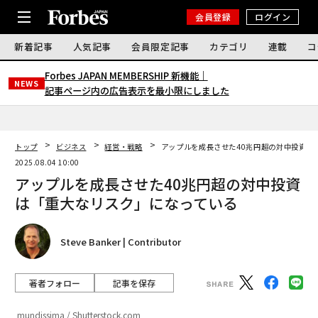
会員登録
ログイン
新着記事
人気記事
会員限定記事
カテゴリ
連載
コ
Forbes JAPAN MEMBERSHIP 新機能｜
NEWS
記事ページ内の広告表示を最小限にしました
トップ
ビジネス
経営・戦略
アップルを成長させた40兆円超の対中投資は
2025.08.04 10:00
アップルを成長させた40兆円超の対中投資
は「重大なリスク」になっている
Steve Banker | Contributor
著者フォロー
記事を保存
mundissima / Shutterstock.com