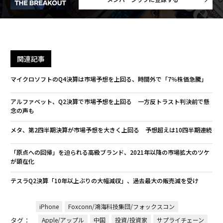
関連記事
マイクロソフトのQ4決算は市場予想を上回る、時間外で「7％株価急騰」
アルファベット、Q2決算で市場予想を上回る 一方反トラスト判決前で懸
念の声も
メタ、第2四半期決算が市場予想を大きく上回る 予想超えは10四半期連続
「原点への回帰」を迫られる高級ブランド、2021年以降の市場拡大のツケ
が顕在化
テスラQ2決算「10年以上ぶりの大幅減収」、過去最大の販売減を受け
iPhone
Foxconn/鴻海科技集団/フォックスコン
タグ：
Apple/アップル
中国
投資/投資家
サプライチェーン