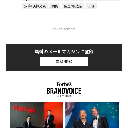
決算/決算発表
関税
製造/製造業
工場
advertisement
無料のメールマガジンに登録
無料登録
ィン
“
ズが
シ
ムの
グ
エ
設オ