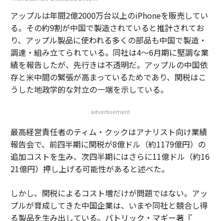
アップルは年間2億2000万台以上のiPhoneを販売してい
る。その約9割が中国で製造されていると推計されてお
り、アップル製品に使われる多くの部品も中国で製造・
調達・組み立てられている。同社は4〜6月期に堅調な業
績を報告したが、先行きは不透明だ。アップルの中国依
存と米中間の緊張が高まっているためであり、関税はこ
うした地政学的な対立の一端を示している。
advertisement
最高経営責任者のティム・クックはアナリスト向け業績
報告会で、前四半期に関税が8億ドル（約1179億円）の
追加コストを生み、次四半期にはさらに11億ドル（約16
21億円）押し上げる可能性があると述べた。
しかし、関税によるコスト増だけが問題ではない。アッ
プルが育成してきた中国企業は、いまや同社と競合し得
る製品を生み出している。パトリック・マギー著『