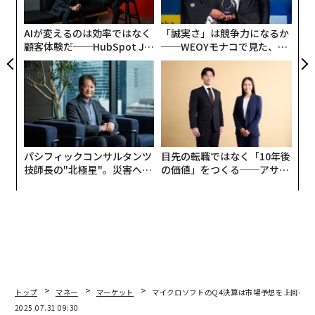
が
が
AIが変えるのは効率ではなく
「誠実さ」は競争力になるか
顧客体験だ──HubSpot Ja
──WEOYモナコで見た、く
panが語る「Grow Better」
ら寿司の経営哲学
な組織のつくり方
パシフィックコンサルタンツ
目先の転職ではなく「10年後
技師長の"北極星"。災害への
の価値」をつくる──アサイ
無力感を乗り越え見つけた、
ンの長期伴走型支援とは
防災一筋20年の答え
トップ
マネー
マーケット
マイクロソフトのQ4決算は市場予想を上回る、
2025.07.31 09:30