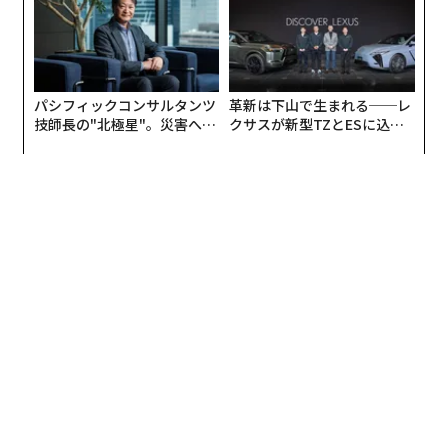
パシフィックコンサルタンツ
革新は下山で生まれる──レ
技師長の"北極星"。災害への
クサスが新型TZとESに込め
無力感を乗り越え見つけた、
た「DISCOVER」の哲学
防災一筋20年の答え