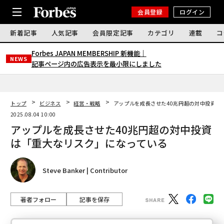
会員登録
ログイン
新着記事
人気記事
会員限定記事
カテゴリ
連載
コ
Forbes JAPAN MEMBERSHIP 新機能｜
NEWS
記事ページ内の広告表示を最小限にしました
トップ
ビジネス
経営・戦略
アップルを成長させた40兆円超の対中投資は
2025.08.04 10:00
アップルを成長させた40兆円超の対中投資
は「重大なリスク」になっている
Steve Banker | Contributor
著者フォロー
記事を保存