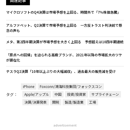
関連記事
マイクロソフトのQ4決算は市場予想を上回る、時間外で「7％株価急騰」
アルファベット、Q2決算で市場予想を上回る 一方反トラスト判決前で懸
念の声も
メタ、第2四半期決算が市場予想を大きく上回る 予想超えは10四半期連続
「原点への回帰」を迫られる高級ブランド、2021年以降の市場拡大のツケ
が顕在化
テスラQ2決算「10年以上ぶりの大幅減収」、過去最大の販売減を受け
iPhone
Foxconn/鴻海科技集団/フォックスコン
タグ：
Apple/アップル
中国
投資/投資家
サプライチェーン
決算/決算発表
関税
製造/製造業
工場
advertisement