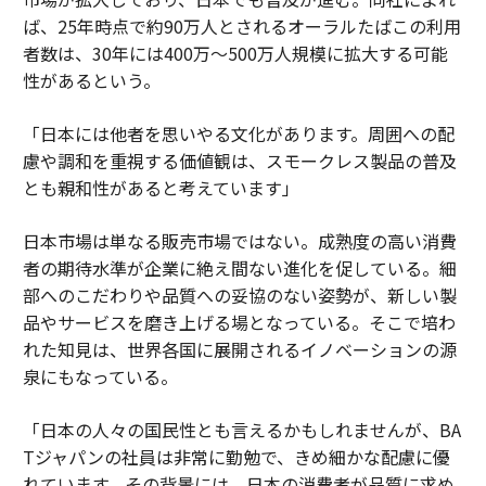
ば、25年時点で約90万人とされるオーラルたばこの利用
者数は、30年には400万～500万人規模に拡大する可能
性があるという。
「日本には他者を思いやる文化があります。周囲への配
慮や調和を重視する価値観は、スモークレス製品の普及
とも親和性があると考えています」
日本市場は単なる販売市場ではない。成熟度の高い消費
者の期待水準が企業に絶え間ない進化を促している。細
部へのこだわりや品質への妥協のない姿勢が、新しい製
品やサービスを磨き上げる場となっている。そこで培わ
れた知見は、世界各国に展開されるイノベーションの源
泉にもなっている。
「日本の人々の国民性とも言えるかもしれませんが、BA
Tジャパンの社員は非常に勤勉で、きめ細かな配慮に優
れています。その背景には、日本の消費者が品質に求め