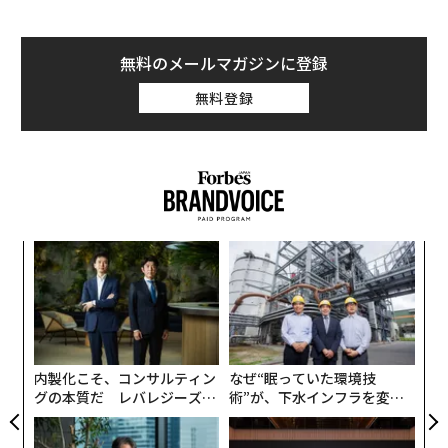
無料のメールマガジンに登録
無料登録
〜
金
個
伝
ェ
る
モ
内製化こそ、コンサルティン
なぜ“眠っていた環境技
グの本質だ レバレジーズが
術”が、下水インフラを変え
実践する、次世代ファームの
たのか──産総研×月島JFE
全貌
アクアソリューションの10年