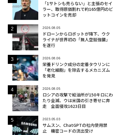
「1サトシも売らない」と主張のセイ
ラー、取得原価割れで約165億円のビ
ットコインを売却
2026.08.05
ドローンからロボットが降下、ウク
ライナが世界初の「無人空挺強襲」
を遂行
2026.08.06
栄養ドリンク成分の定番タウリンに
「老化細胞」を除去するメカニズム
を発見
2026.08.05
ロシアの攻撃で給油所が150キロにわ
たり全滅、ウは米国の引き寄せに奔
走 全面侵攻1623日目
2023.05.03
サムスン、ChatGPTの社内使用禁
止 機密コードの流出受け