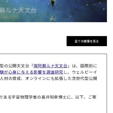
全ての画像を見る
型の公開天文台「
南阿蘇ルナ天文台
」は、国際的に
験が心身に与える影響を調査研究
し、ウェルビーイ
人材の育成、オンラインにも拡張した次世代型公開
である宇宙物理学者の長井知幸博士に、以下、ご寄