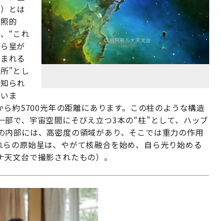
雲）とは
対照的
、“これ
から星が
生まれる
所”とし
て知られ
ていま
から約5700光年の距離にあります。この柱のような構造
部で、宇宙空間にそびえ立つ3本の“柱”として、ハッブ
の内部には、高密度の領域があり、そこでは重力の作用
れらの原始星は、やがて核融合を始め、自ら光り始める
ナ天文台で撮影されたもの）。