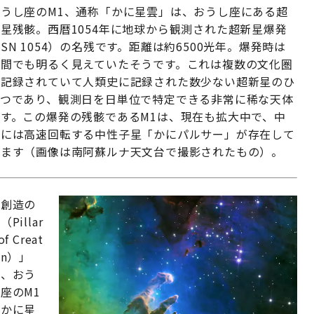
おうし座のM1、通称「かに星雲」は、おうし座にある超
星残骸。西暦1054年に地球から観測された超新星爆発
SN 1054）の名残です。距離は約6500光年。爆発時は
昼間でも明るく見えていたそうです。これは複数の文化圏
で記録されていて人類史に記録された数少ない超新星のひ
とつであり、観測日を日単位で特定できる非常に稀な天体
です。この爆発の残骸であるM1は、現在も拡大中で、中
心には高速回転する中性子星「かにパルサー」が存在して
います（画像は南阿蘇ルナ天文台で撮影されたもの）。
「創造の
（Pillar
of Creat
on）」
は、おう
座のM1
（かに星