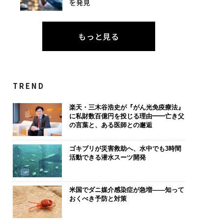
を発見
もっと見る
TREND
楽天・三木谷浩史が『がん光免疫療法』
に私財数百億円を投じる理由━━亡き父
の言葉と、ある医師との邂逅
ゴキブリが災害救助へ、水中でも3時間
活動できる潜水スーツ開発
米国でダニ媒介感染症が急増——知って
おくべき予防と対策