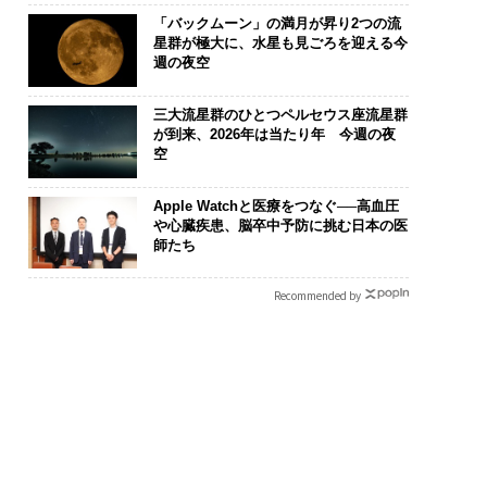
「バックムーン」の満月が昇り2つの流
星群が極大に、水星も見ごろを迎える今
週の夜空
三大流星群のひとつペルセウス座流星群
が到来、2026年は当たり年 今週の夜
空
Apple Watchと医療をつなぐ──高血圧
や心臓疾患、脳卒中予防に挑む日本の医
師たち
Recommended by