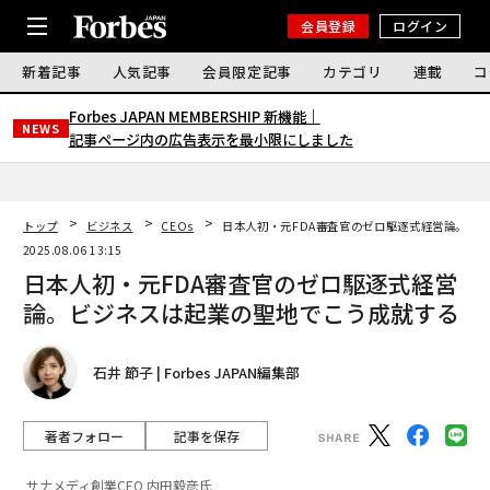
会員登録
ログイン
新着記事
人気記事
会員限定記事
カテゴリ
連載
コ
Forbes JAPAN MEMBERSHIP 新機能｜
NEWS
記事ページ内の広告表示を最小限にしました
トップ
ビジネス
CEOs
日本人初・元FDA審査官のゼロ駆逐式経営論。ビ
2025.08.06 13:15
日本人初・元FDA審査官のゼロ駆逐式経営
論。ビジネスは起業の聖地でこう成就する
石井 節子 | Forbes JAPAN編集部
著者フォロー
記事を保存
サナメディ創業CEO 内田毅彦氏