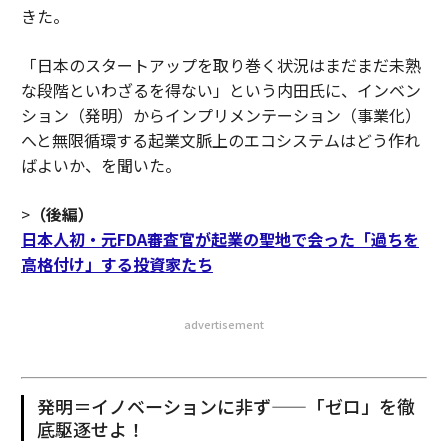
きた。
「日本のスタートアップを取り巻く状況はまだまだ未熟
な段階といわざるを得ない」という内田氏に、インベン
ション（発明）からインプリメンテーション（事業化）
へと無限循環する起業文脈上のエコシステムはどう作れ
ばよいか、を聞いた。
>
（後編）
日本人初・元FDA審査官が起業の聖地で会った「過ちを
高格付け」する投資家たち
advertisement
発明＝イノベーションに非ず——「ゼロ」を徹
底駆逐せよ！