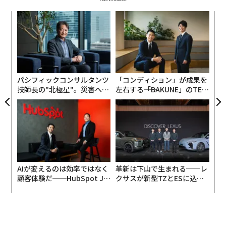
義す
“
むス
シ
グ
ナ併
ア
k」
の
ック
た
由
パシフィックコンサルタンツ
「コンディション」が成果を
技師長の"北極星"。災害への
左右する――「BAKUNE」のTEN
無力感を乗り越え見つけた、
TIALが支える「挑戦者の明
防災一筋20年の答え
日」
AIが変えるのは効率ではなく
革新は下山で生まれる──レ
顧客体験だ──HubSpot Ja
クサスが新型TZとESに込め
panが語る「Grow Better」
た「DISCOVER」の哲学
な組織のつくり方