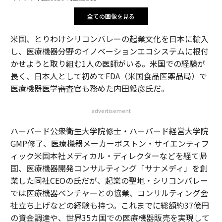
全ての画像を見る
米国、とりわけシリコンバレーの起業文化を日本に輸入
し、医療機器分野のイノベーションエコシステムに根付
かせようと取り組む1人の医師がいる。米国での経験が
長く、日本人として初めてFDA（米国食品医薬品局）で
医療機器医学審査官も務めた内田毅彦氏だ。
advertisement
ハーバード公衆衛生大学院修士・ハーバード経営大学院
GMP修了、医療機器メーカーボストン・サイエンティフ
ィック米国本社メディカル・ディレクターなどを経て帰
国、医療機器開発コンサルティング「サナメディ」を創
業した同社CEOの氏だが、起業の聖地・シリコンバレー
では医療機器ベンチャーとの協業、コンサルティング会
社立ち上げなどの経験も持つ。これまでに総額約37億円
の資金調達や、世界35カ国での医療機器販売を実現して