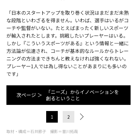
「日本のスタートアップを取り巻く状況はまだまだ未熟
な段階といわざるを得ません。いわば、選手はいるがコ
ーチや監督がいない。たとえばまったく新しいスポーツ
が輸入されたとします。挑戦したいプレーヤーはいる。
しかし『こういうスポーツがある』という情報と一緒に
方法論が伝達され、コーチが基本的なルールからトレー
ニングの方法まできちんと教えなければ強くなれない。
プレーヤー1人では為し得ないことがあまりにも多いの
です」
「ニーズ」からイノベーションを
次ページ ＞
創るということ
1
2
取材・構成＝石井節子 撮影＝曽川拓哉