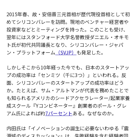
2015年春、故・安倍晋三元首相が歴代現役首相として初
めてシリコンバレーを訪問。現地のベンチャー経営者や
投資家などとミーティングを持った。このことも受け、
翌年にはスタンフォード大学名誉教授ダニエル・オキモ
ト氏が初代共同議長となり、シリコンバレー・ジャパ
ン・プラットフォーム
（SVJP）
も発足した。
しかしそこから10年経った今でも、日本のスタートアッ
プの成功率は「センミツ（千に3つ）」といわれる。反
面、シリコンバレーのスタートアップの成功率はどう
か。たとえば、サム・アルトマンが代表を務めたことで
も知られるアメリカのシードアクセラレーター/起業家養
成スクール『Yコンビネーター』創業者のポール・グレ
アム氏によれば約
7パーセント
ある。なぜなのか。
内田氏は「イノベーションの誕生に必要ないわゆる『震
源域のディスカッション』は、失敗経験を含む経験者同