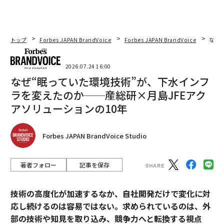
トップ
Forbes JAPAN BrandVoice
Forbes JAPAN BrandVoice
なぜ
2026.07.24 16:00
なぜ“眠っていた環境技術”が、下水インフ
ラを変えたのか──産総研×月島JFEアク
アソリューションの10年
Forbes JAPAN BrandVoice Studio
著者フォロー
記事を保存
技術の高度化が加速するなか、自社開発だけで変化に対
応し続けるのは容易ではない。求められているのは、外
部の技術や知見を取り込み、競争力へと転換する視点