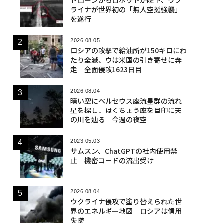
ライナが世界初の「無人空挺強襲」
を遂行
2026.08.05
ロシアの攻撃で給油所が150キロにわ
たり全滅、ウは米国の引き寄せに奔
走 全面侵攻1623日目
2026.08.04
暗い空にペルセウス座流星群の流れ
星を探し、はくちょう座を目印に天
の川を辿る 今週の夜空
2023.05.03
サムスン、ChatGPTの社内使用禁
止 機密コードの流出受け
2026.08.04
ウクライナ侵攻で塗り替えられた世
界のエネルギー地図 ロシアは信用
失墜