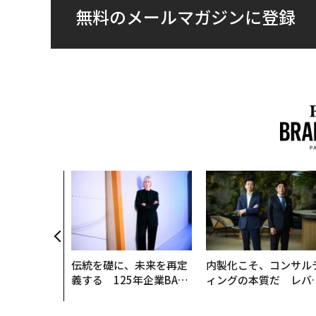
無料のメールマガジンに登録
伝統を礎に、未来を再定
内製化こそ、コンサル
義する 125年企業BAT
ィングの本質だ レバ
が挑むスモークレスな未
ジーズが実践する、次
来
代ファームの全貌