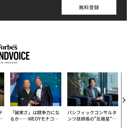
無料登録
AI
なく
Spo
ow 
くり
テ
「誠実さ」は競争力にな
パシフィックコンサルタ
レ
るか──WEOYモナコで
ンツ技師長の"北極星"。
世
見た、くら寿司の経営哲
災害への無力感を乗り越
学
え見つけた、防災一筋20