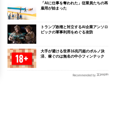
「AIに仕事を奪われた」従業員たちの再
雇用が始まった
トランプ政権と対立するAI企業アンソロ
ピックの軍事利用をめぐる攻防
大手が避ける世界16兆円超のポルノ決
済、稼ぐのは無名の中小フィンテック
Recommended by