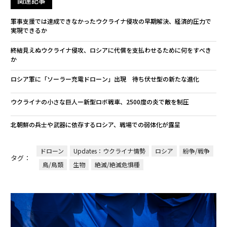
関連記事
軍事支援では達成できなかったウクライナ侵攻の早期解決、経済的圧力で
実現できるか
終結見えぬウクライナ侵攻、ロシアに代償を支払わせるために何をすべき
か
ロシア軍に「ソーラー充電ドローン」出現 待ち伏せ型の新たな進化
ウクライナの小さな巨人ー新型ロボ戦車、2500度の炎で敵を制圧
北朝鮮の兵士や武器に依存するロシア、戦場での弱体化が露呈
ドローン
Updates：ウクライナ情勢
ロシア
紛争/戦争
タグ：
鳥/鳥類
生物
絶滅/絶滅危惧種