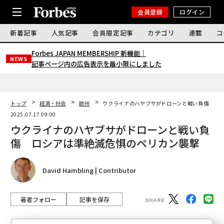
会員登録
ログイン
新着記事
人気記事
会員限定記事
カテゴリ
連載
コ
Forbes JAPAN MEMBERSHIP 新機能｜
NEWS
記事ページ内の広告表示を最小限にしました
トップ
経済・社会
欧州
ウクライナのハヤブサがドローンと戦い負傷 ロ
2025.07.17 09:00
ウクライナのハヤブサがドローンと戦い負
傷 ロシアは準絶滅危惧のペリカン襲撃
David Hambling | Contributor
著者フォロー
記事を保存