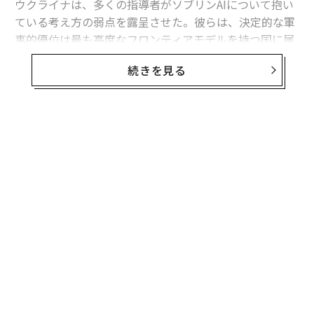
ウクライナは、多くの指導者がソブリンAIについて抱い
ている考え方の弱点を露呈させた。彼らは、決定的な軍
事的優位は最も高度なフロンティアモデルを持つ国に属
すると想定している。
続きを見る
フロンティア能力は極めて重要である。だがウクライナ
の経験が示すのは、それが軍事的優位の始まりにすぎ
ず、完成形ではないということだ。
有用な戦略モデルは次のように表せる。
軍事AI能力 = その国が利用できるフロンティア能力 ×
それを国家目標に移転・圧縮・適応させる能力 × 部隊
全体への展開密度 × 更新・適応の速度 × 戦闘条件下で
のレジリエンス。
これは実証的に検証された方程式ではない。システム全
体を考えるための枠組みである。