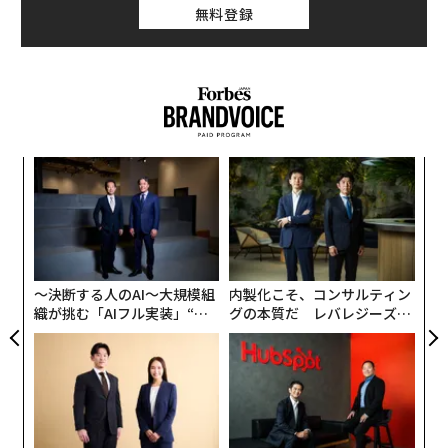
無料登録
キ
「
か。
─
キャ
ら
伝
R S
る
モ
〜決断する人のAI〜大規模組
内製化こそ、コンサルティン
織が挑む「AIフル実装」“使
グの本質だ レバレジーズが
う”企業から“動く”企業へ【N
実践する、次世代ファームの
TTドコモビジネス×PwC】
全貌