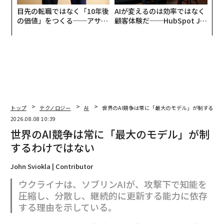
目先の転職ではなく「10年後
AIが変えるのは効率ではなく
の価値」をつくる──アサイ
顧客体験だ──HubSpot Ja
ンの長期伴走型支援とは
panが語る「Grow Better」
な組織のつくり方
トップ
テクノロジー
AI
世界のAI競争は常に「最大のモデル」が制するわ
2026.08.08 10:39
世界のAI競争は常に「最大のモデル」が制
するわけではない
John Sviokla | Contributor
ウクライナは、ソブリンAIが、攻撃下で知能を
圧縮し、分散し、継続的に更新する能力に依存
する理由を示している。