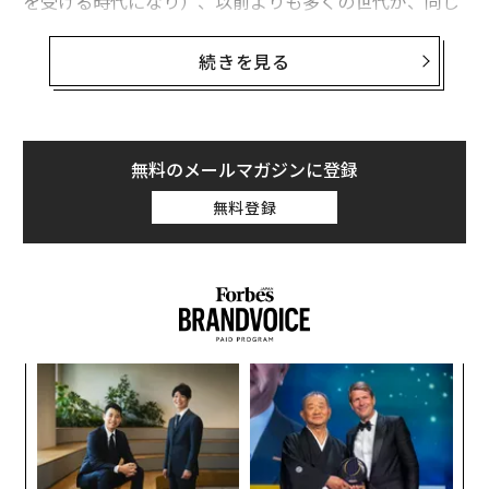
を受ける時代になり）、以前よりも多くの世代が、同じ
職場でともに働くようになったが、各世代のニーズや期
待、スタイルは異なっている。ハイブリッド勤務やリモ
続きを見る
ート勤務が広まったおかげで、生活しやすくなった人が
いる一方で、私たちの多くが仕事を通じて感じていた
「人と人との結びつき」や帰属意識が薄れつつある。地
政学的な情勢も忘れてはならず、余波を受けていない業
無料のメールマガジンに登録
界や職務は皆無と言っていいだろう。こうした変化一つ
無料登録
一つが、リーダーシップに大きな影響をもたらしてい
る。
危機を迎えるリーダーシップ
組織のマネージャーや経営陣は心もとない思いをしてお
り、ストレスのレベルは
上昇する一方
だ。前述したよう
目
な複雑な職場環境において、部下をやる気にさせ、仕事
の
ン
に関与させるリーダーの能力は低下してきている。その
“
結果として、従業員の多くは、経営陣から心が離れ、ひ
シ
グ
いては仕事からも距離を置くようになってしまった。