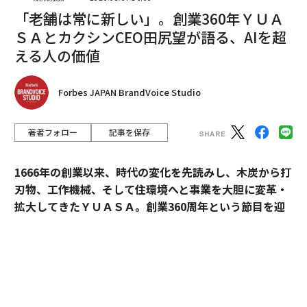
「老舗は常に新しい」。創業360年ＹＵＡ
ＳＡとカクシンCEO田尻望が語る、AIを超
える人の価値
Forbes JAPAN BrandVoice Studio
翻訳＝遠藤康子/ガリレオ
著者フォロー
記事を保存
2026年9月号発売中
1666年の創業以来、時代の変化を先読みし、木炭から打
刃物、工作機械、そして住環境へと事業を大胆に変革・
拡大してきたＹＵＡＳＡ。創業360周年という節目を迎
最新号の購入はこちらから
えた今、18代目社長の田村博之（現・会長）、新たにバ
トンを受け継いだ19代目社長の村山英明、「価値主義」
メンバーシップに登録する
を掲げて企業変革に伴走するカクシンCEO・田尻望が、
AIを超える「人の提供価値」と、持続的な成長を支える
組織変革の本質に迫る。