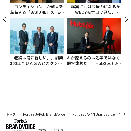
「コンディション」が成果を
「誠実さ」は競争力になるか
左右する――「BAKUNE」のTEN
──WEOYモナコで見た、く
TIALが支える「挑戦者の明
ら寿司の経営哲学
日」
「老舗は常に新しい」。創業
AIが変えるのは効率ではなく
360年ＹＵＡＳＡとカクシン
顧客体験だ──HubSpot Ja
CEO田尻望が語る、AIを超え
panが語る「Grow Better」
る人の価値
な組織のつくり方
トップ
Forbes JAPAN BrandVoice
Forbes JAPAN BrandVoice
「老
2026.08.07 16:00