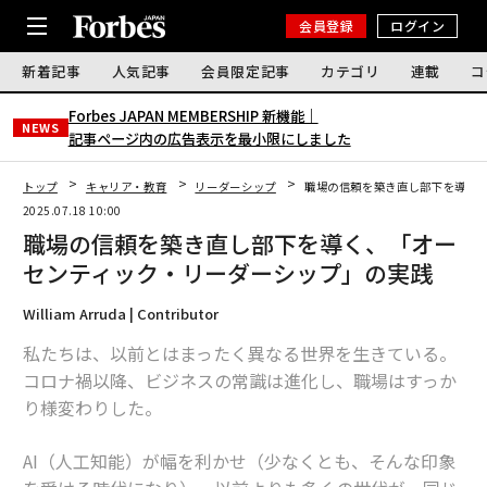
会員登録
ログイン
新着記事
人気記事
会員限定記事
カテゴリ
連載
コ
Forbes JAPAN MEMBERSHIP 新機能｜
NEWS
記事ページ内の広告表示を最小限にしました
トップ
キャリア・教育
リーダーシップ
職場の信頼を築き直し部下を導く
2025.07.18 10:00
職場の信頼を築き直し部下を導く、「オー
センティック・リーダーシップ」の実践
William Arruda | Contributor
私たちは、以前とはまったく異なる世界を生きている。
コロナ禍以降、ビジネスの常識は進化し、職場はすっか
り様変わりした。
AI（人工知能）が幅を利かせ（少なくとも、そんな印象