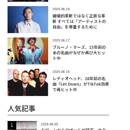
2025.06.18
破壊的革新ではなく正直な革
新 すべては「アーティストの
自由」を尊重するために
2025.06.17
ブルーノ・マーズ、15年前の
あの名曲がなぜか再び大ヒッ
ト中
2025.06.16
レディオヘッド、28年前の名
曲『Let Down』がTikTok効果
で再ヒット中
人気記事
2026.08.05
ドローンからロボットが降下、ウク