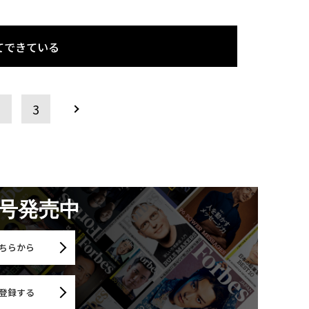
てできている
2
3
月号発売中
ちらから
登録する