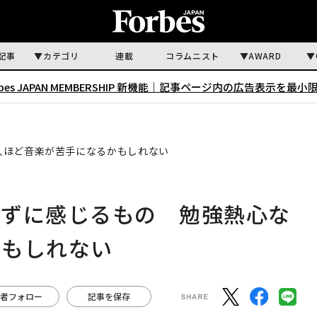
記事
カテゴリ
連載
コラムニスト
AWARD
rbes JAPAN MEMBERSHIP 新機能｜
記事ページ内の広告表示を最小
人ほど音楽が苦手になるかもしれない
えずに感じるもの 勉強熱心な
かもしれない
者フォロー
記事を保存