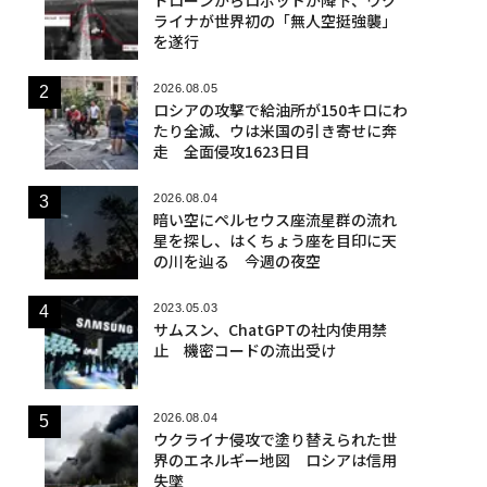
ライナが世界初の「無人空挺強襲」
を遂行
2026.08.05
ロシアの攻撃で給油所が150キロにわ
たり全滅、ウは米国の引き寄せに奔
走 全面侵攻1623日目
2026.08.04
暗い空にペルセウス座流星群の流れ
星を探し、はくちょう座を目印に天
の川を辿る 今週の夜空
2023.05.03
サムスン、ChatGPTの社内使用禁
止 機密コードの流出受け
2026.08.04
ウクライナ侵攻で塗り替えられた世
界のエネルギー地図 ロシアは信用
失墜