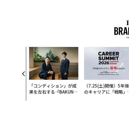
クコンサルタ
"北極星"。
力感を乗り越
防災一筋20
「コンディション」が成
〈7.25(土)開催〉5年後
果を左右する――「BAKUN
のキャリアに「戦略」
E」のTENTIALが支える
あるか。トップエグゼ
「挑戦者の明日」
ティブのキャリアに触
る1日│CAREER SUMM
T 2026