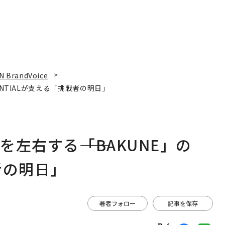
N BrandVoice
ENTIALが支える「挑戦者の明日」
左右する――「BAKUNE」の
者の明日」
著者フォロー
記事を保存