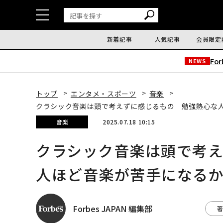
新着記事
人気記事
会員限定
Fo
NEWS
トップ
エンタメ・スポーツ
音楽
クラシック音楽は頭で考えずに感じるもの 勉強熱心な
音楽
2025.07.18 10:15
クラシック音楽は頭で考
人ほど音楽が苦手になる
Forbes JAPAN 編集部
著