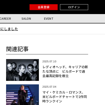
会員登録
ログイン
CAREER
SALON
EVENT
限にしました
関連記事
2025.07.10
レディオヘッド、キャリアの新
たな頂点に ビルボードで過
去最高記録を樹立
2025.07.04
マイ・ケミカル・ロマンス、
米ビルボードチャートで2作同
時ランクイン