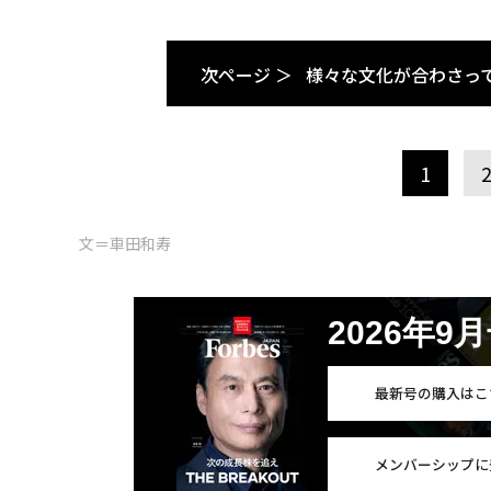
次ページ ＞
様々な文化が合わさっ
1
文＝車田和寿
2026年9
最新号の購入はこ
メンバーシップに