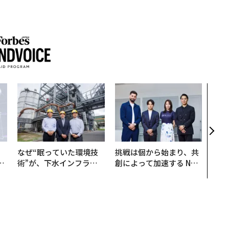
AI
なく
Spo
ow 
くり
なぜ“眠っていた環境技
挑戦は個から始まり、共
は
術”が、下水インフラを
創によって加速する NOR
ク
変えたのか──産総研×
QAIN JAPAN 特別座談会
れ
月島JFEアクアソリュー
I
ションの10年