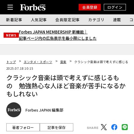
会員登録
ログイン
新着記事
人気記事
会員限定記事
カテゴリ
連載
コ
Forbes JAPAN MEMBERSHIP 新機能｜
NEWS
記事ページ内の広告表示を最小限にしました
トップ
エンタメ・スポーツ
音楽
クラシック音楽は頭で考えずに感じるも
2025.07.18 10:15
クラシック音楽は頭で考えずに感じるも
の 勉強熱心な人ほど音楽が苦手になるか
もしれない
Forbes JAPAN 編集部
著者フォロー
記事を保存