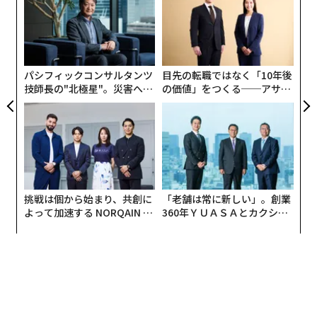
むス
シ
グ
な
術
た
ア
パシフィックコンサルタンツ
目先の転職ではなく「10年後
技師長の"北極星"。災害への
の価値」をつくる──アサイ
無力感を乗り越え見つけた、
ンの長期伴走型支援とは
防災一筋20年の答え
挑戦は個から始まり、共創に
「老舗は常に新しい」。創業
よって加速する NORQAIN JA
360年ＹＵＡＳＡとカクシン
PAN 特別座談会
CEO田尻望が語る、AIを超え
る人の価値