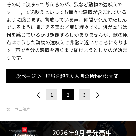
その時に決まって考えるのが、狼など動物の遠吠えで
す。一言で遠吠えといっても様々な感情が含まれている
ように感じます。警戒している声、仲間が死んで悲しん
でいるように聞こえる声など実に様々です。狼が本当は
何を感じているかは想像するしかありませんが、歌の原
点はこうした動物の遠吠えと非常に近いところにありま
す。声で自分の感情を遠くまで届けようとしたのが始ま
りです。
次ページ ＞
理屈を超えた人間の動物的な本能
1
2
3
文＝車田和寿
2026年9月号発売中