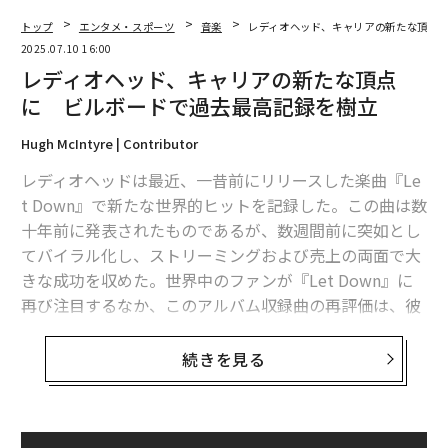
トップ
エンタメ・スポーツ
音楽
レディオヘッド、キャリアの新たな頂点
2025.07.10 16:00
レディオヘッド、キャリアの新たな頂点
に ビルボードで過去最高記録を樹立
Hugh McIntyre | Contributor
レディオヘッドは最近、一昔前にリリースした楽曲『Le
t Down』で新たな世界的ヒットを記録した。この曲は数
十年前に発表されたものであるが、数週間前に突如とし
てバイラル化し、ストリーミングおよび売上の両面で大
きな成功を収めた。世界中のファンが『Let Down』に
再び注目するなか、このアルバム収録曲の再評価は、彼
らの最も象徴的な楽曲のひとつに対する関心を新たに呼
び起こしている。
続きを見る
『Creep』が過去最高位を記録
今週、『Creep』はBillboard Global 200において50位