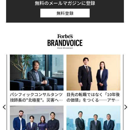
無料のメールマガジンに登録
から47位へと順位を上げ、同チャートにおける過去最高
位を記録した。これは他のレディオヘッドの楽曲の中で
無料登録
も過去最高の順位となる。
義す
“
むス
シ
グ
な
術
た
ア
パシフィックコンサルタンツ
目先の転職ではなく「10年後
技師長の"北極星"。災害への
の価値」をつくる──アサイ
この名曲は2023年5月にBillboard Global 200へ初登場
無力感を乗り越え見つけた、
ンの長期伴走型支援とは
防災一筋20年の答え
して以降、約2年間、通算98週にわたって同チャートに
ランクインし続けている。デビューシングルとして30年
以上前に発表された『Creep』が、今なお上昇を続けて