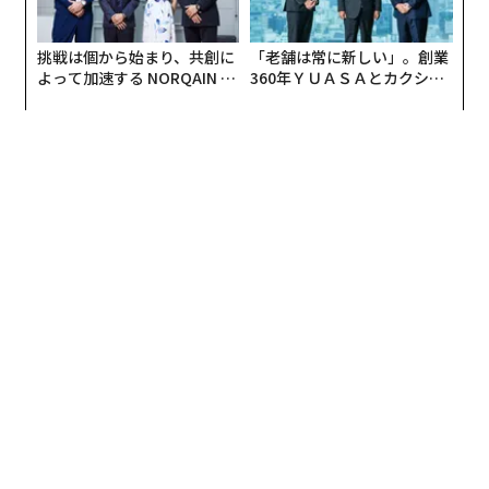
いることは驚異的である。
挑戦は個から始まり、共創に
「老舗は常に新しい」。創業
よって加速する NORQAIN JA
360年ＹＵＡＳＡとカクシン
PAN 特別座談会
CEO田尻望が語る、AIを超え
る人の価値