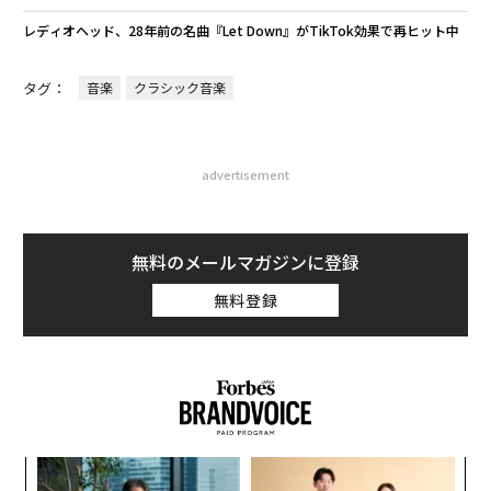
レディオヘッド、28年前の名曲『Let Down』がTikTok効果で再ヒット中
タグ：
音楽
クラシック音楽
advertisement
無料のメールマガジンに登録
無料登録
義す
“