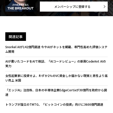
メンバーシップに登録する
関連記事
Snorkel AIが142億円調達 今やAIがネットを網羅、専門性高めた評価システ
ム開発
AIが書いたコードをAIで検証、「AIコードレビュー」の新興CodeAnt AIの
実力
女性起業家に投資せよ、わずか2％のVC資金しか届かない現実と男性より高
い売上 米国
「エッジAI」注目株、日本の半導体企業EdgeCortixが30億円を政府から調
達
トランプが設立のTMTG、「ビットコインの投資」向けに3600億円調達