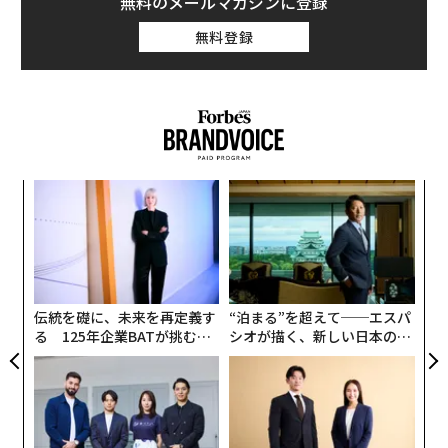
無料のメールマガジンに登録
無料登録
データラベリング分野がさらに変化
そして今、データラベリング分野はさらに別の変化を遂
げようとしている。大規模言語モデル（LLM）をイチか
ら訓練する企業は減少し、その役割は一握りのハイテク
大手に任されている。その代わり、多くの企業がモデル
のファインチューニング（学習済みモデルのパラメータ
ナ併
“
ーを特定タスクやデータセットに合わせて変更するこ
k」
オ
ック
ジ
と）や、ソフトウェア開発、医療、金融といった分野の
パ
由
アプリケーション構築に注力しており、専門的なデータ
技
無
への需要が高まっている。
防
伝統を礎に、未来を再定義す
“泊まる”を超えて──エスパ
る 125年企業BATが挑むス
シオが描く、新しい日本のラ
モークレスな未来
グジュアリー（前編）