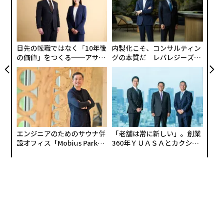
キャ
無
“
R S
防
オ
ジ
目先の転職ではなく「10年後
内製化こそ、コンサルティン
の価値」をつくる──アサイ
グの本質だ レバレジーズが
ンの長期伴走型支援とは
実践する、次世代ファームの
全貌
エンジニアのためのサウナ併
「老舗は常に新しい」。創業
設オフィス「Mobius Park」
360年ＹＵＡＳＡとカクシン
がオープン──タマディック
CEO田尻望が語る、AIを超え
が健康経営を徹底する理由
る人の価値