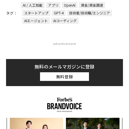
AI / 人工知能
アプリ
OpenAI
資金/資金調達
タグ：
スタートアップ
GPT-4
技術者/技術職/エンジニア
AIエージェント
AIコーディング
advertisement
無料のメールマガジンに登録
無料登録
キ
パ
か。
技