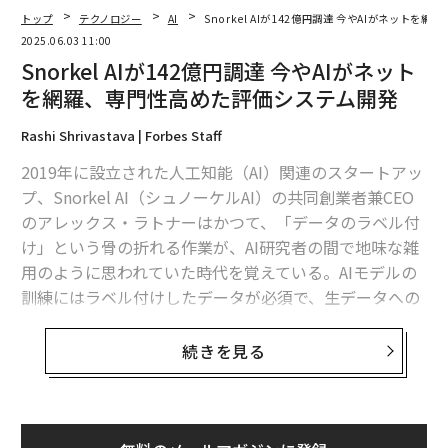
トップ
テクノロジー
AI
Snorkel AIが142億円調達 今やAIがネット
2025.06.03 11:00
Snorkel AIが142億円調達 今やAIがネット
を網羅、専門性高めた評価システム開発
Rashi Shrivastava | Forbes Staff
2019年に設立された人工知能（AI）関連のスタートアッ
プ、Snorkel AI（シュノーケルAI）の共同創業者兼CEO
のアレックス・ラトナーはかつて、「データのラベル付
け」という骨の折れる作業が、AI研究者の間で地味な雑
用のように思われていた時代を覚えている。AIモデルの
訓練にはラベル付けしたデータが必須で、生データへの
ラベリングは人間が手作業で行う必要がある。
続きを見る
しかし、2022年に登場したChatGPTが世界を驚かせると
状況は一変した。OpenAIやAnthropic（アンソロピッ
ク）などにラベル付けデータを提供するスタートアップ
の一群に、新たな活気と莫大な資金がもたらされた。