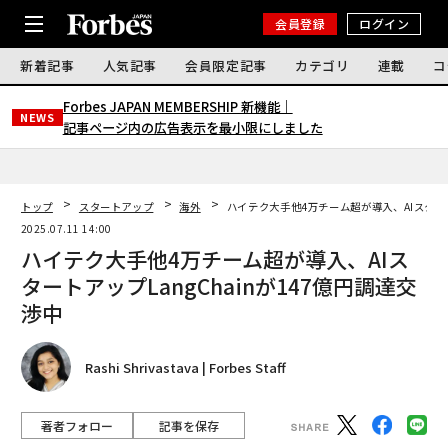
会員登録
ログイン
新着記事
人気記事
会員限定記事
カテゴリ
連載
コ
Forbes JAPAN MEMBERSHIP 新機能｜
NEWS
記事ページ内の広告表示を最小限にしました
トップ
スタートアップ
海外
ハイテク大手他4万チーム超が導入、AIスタート
2025.07.11 14:00
ハイテク大手他4万チーム超が導入、AIス
タートアップLangChainが147億円調達交
渉中
Rashi Shrivastava | Forbes Staff
著者フォロー
記事を保存