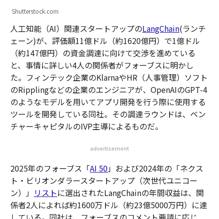
Shutterstock.com
人工知能（AI）関連スタートアップの
LangChain
(ランチ
ェーン)が、評価額11億ドル（約1620億円）で1億ドル
（約147億円）の資金調達に向けて交渉を進めている
と、事情に詳しい4人の関係者がフォーブスに明かし
た。フィンテック企業のKlarnaやHR（人事管理）ソフト
のRipplingなどの企業のエンジニアが、OpenAIのGPT-4
のようなモデルを用いてアプリ開発を行う際に使用する
ツールを開発している同社。その調達ラウンドは、ベン
チャーキャピタルのIVP主導によるものだ。
advertisement
2025年のフォーブス「
AI 50
」および2024年の「ネクス
ト・ビリオンダラースタートアップ（次世代ユニコー
ン）」
リスト
に選出されたLangChainの年間収益は、関
係者2人によれば約1600万ドル（約23億5000万円）に達
している。同社は、フォーブスのコメント要請に応じ