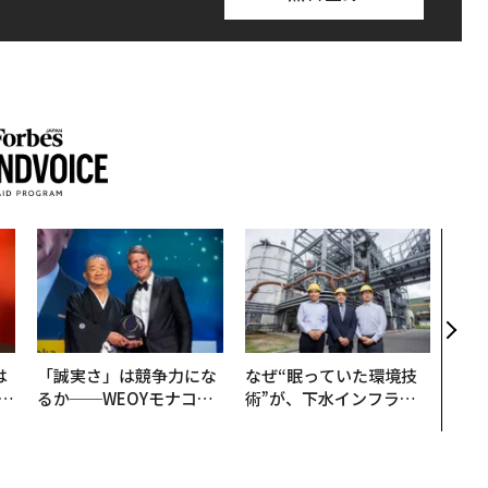
「コ
果を左
E」
「挑
は
「誠実さ」は競争力にな
なぜ“眠っていた環境技
b
るか──WEOYモナコで
術”が、下水インフラを
r
見た、くら寿司の経営哲
変えたのか──産総研×
つ
学
月島JFEアクアソリュー
ションの10年