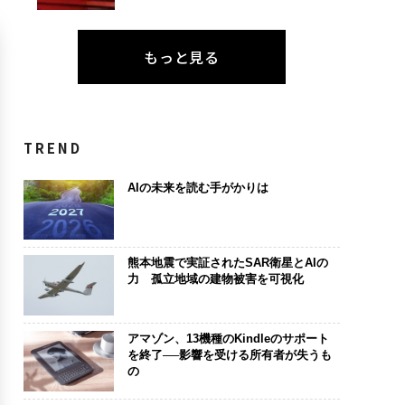
もっと見る
TREND
AIの未来を読む手がかりは
熊本地震で実証されたSAR衛星とAIの
力 孤立地域の建物被害を可視化
アマゾン、13機種のKindleのサポート
を終了──影響を受ける所有者が失うも
の