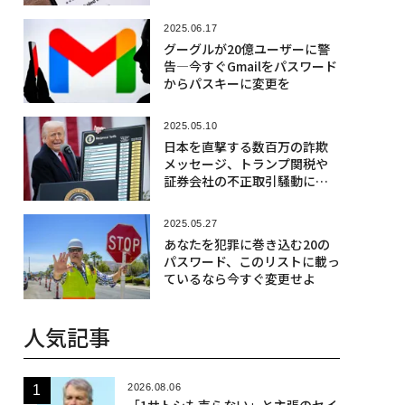
2025.06.17
グーグルが20億ユーザーに警
告―今すぐGmailをパスワード
からパスキーに変更を
2025.05.10
日本を直撃する数百万の詐欺
メッセージ、トランプ関税や
証券会社の不正取引騒動に便
乗
2025.05.27
あなたを犯罪に巻き込む20の
パスワード、このリストに載っ
ているなら今すぐ変更せよ
人気記事
2026.08.06
「1サトシも売らない」と主張のセイ