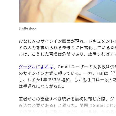
Shutterstock
おなじみのサインイン画面が現れ、ドキュメント
ドの入力を求められる――あまりに日常化している
ルは、こうした習慣は危険であり、放置すればア
グーグルによれば
、Gmail ユーザーの大多数
のサインイン方式に頼っている。一方、FBIは「
し、わずか1年で33％増加、しかも手口は一段
は手遅れになりがちだ。
筆者がこの憂慮すべき統計を最初に報じた際、グ
み込む必要がある」と語った。問題はGmailに
てのアカウントに及ぶ。ただしメールは、他の多