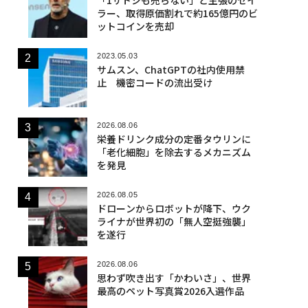
ラー、取得原価割れで約165億円のビ
ットコインを売却
2023.05.03
サムスン、ChatGPTの社内使用禁
止 機密コードの流出受け
2026.08.06
栄養ドリンク成分の定番タウリンに
「老化細胞」を除去するメカニズム
を発見
2026.08.05
ドローンからロボットが降下、ウク
ライナが世界初の「無人空挺強襲」
を遂行
2026.08.06
思わず吹き出す「かわいさ」、世界
最高のペット写真賞2026入選作品