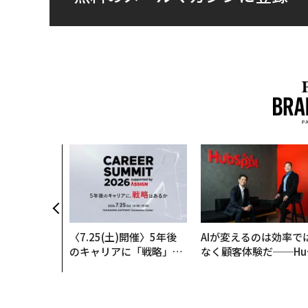
〈7.25(土)開催〉5年後
AIが変えるのは効率で
のキャリアに「戦略」は
なく顧客体験だ──Hu
あるか。トップエグゼク
Spot Japanが語る「G
ティブのキャリアに触れ
ow Better」な組織の
る1日│CAREER SUMMI
くり方