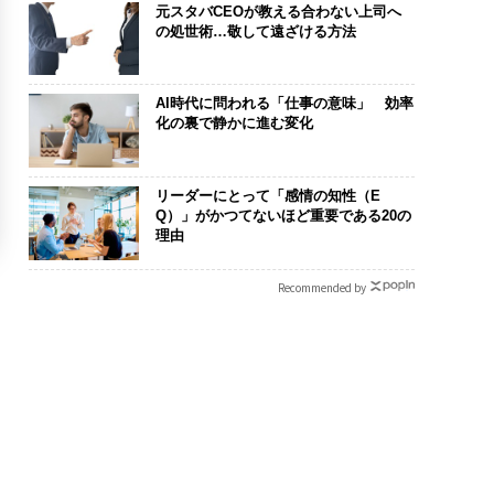
元スタバCEOが教える合わない上司へ
の処世術…敬して遠ざける方法
AI時代に問われる「仕事の意味」 効率
化の裏で静かに進む変化
リーダーにとって「感情の知性（E
Q）」がかつてないほど重要である20の
理由
Recommended by