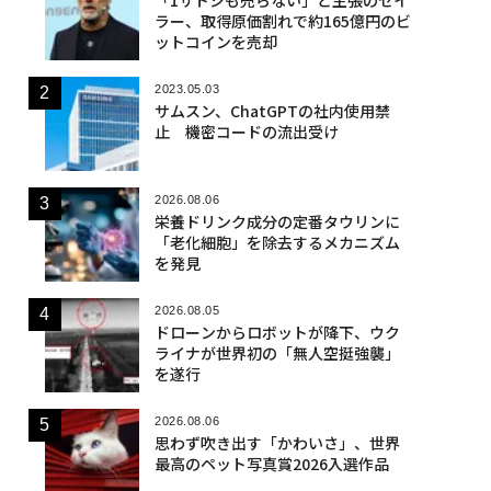
ラー、取得原価割れで約165億円のビ
ットコインを売却
2023.05.03
サムスン、ChatGPTの社内使用禁
止 機密コードの流出受け
2026.08.06
栄養ドリンク成分の定番タウリンに
「老化細胞」を除去するメカニズム
を発見
2026.08.05
ドローンからロボットが降下、ウク
ライナが世界初の「無人空挺強襲」
を遂行
2026.08.06
思わず吹き出す「かわいさ」、世界
最高のペット写真賞2026入選作品