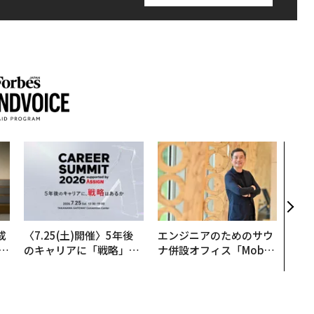
〜決
代の
ト、
【M
×P
成
〈7.25(土)開催〉5年後
エンジニアのためのサウ
のキャリアに「戦略」は
ナ併設オフィス「Mobiu
る
あるか。トップエグゼク
s Park」がオープン──
ティブのキャリアに触れ
タマディックが健康経営
る1日│CAREER SUMMI
を徹底する理由
T 2026