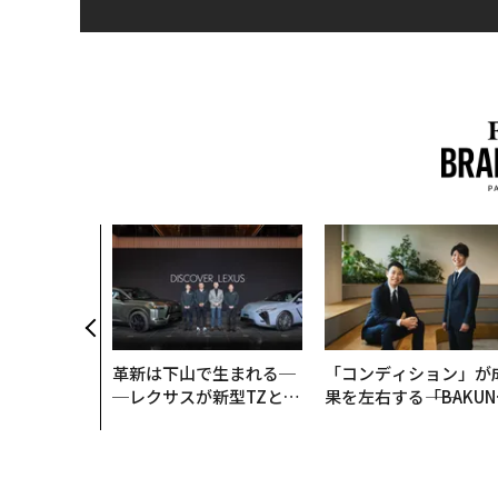
革新は下山で生まれる─
「コンディション」が
─レクサスが新型TZとE
果を左右する――「BAKUN
Sに込めた「DISCOVE
E」のTENTIALが支え
R」の哲学
「挑戦者の明日」