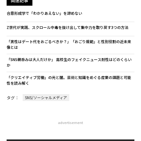
関連記事
合意形成学で「わかりあえない」を諦めない
Z世代が実践、スクロール中毒を抜け出して集中力を取り戻す3つの方法
「男性はデート代をおごるべきか？」「おごり規範」と性別役割の近未来
像とは
「SNS鵜呑みは大人だけか」 高校生のフェイクニュース耐性はどのくらい
か
「クリエイティブ労働」の光と闇。芸術と知識をめぐる産業の課題と可能
性を読み解く
タグ：
SNS/ソーシャルメディア
advertisement