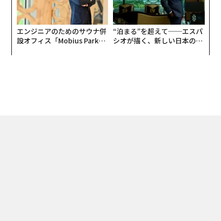
エンジニアのためのサウナ併
“泊まる”を超えて──エスパ
設オフィス「Mobius Park」
シオが描く、新しい日本のラ
がオープン──タマディック
グジュアリー（前編）
が健康経営を徹底する理由
トップ
キャリア・教育
教育
合意形成学で「わかりあえない」を諦めない
2024.11.08 14:30
合意形成学で「わかりあえない」を諦めな
い
magazine | Forbes JAPAN編集部