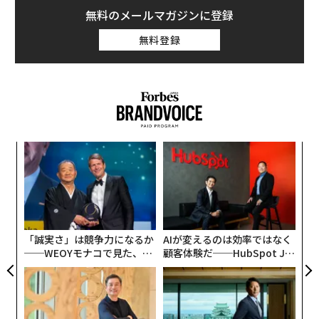
無料のメールマガジンに登録
無料登録
パ
技
無
目
防
の
ン
「誠実さ」は競争力になるか
AIが変えるのは効率ではなく
──WEOYモナコで見た、く
顧客体験だ──HubSpot Ja
ら寿司の経営哲学
panが語る「Grow Better」
な組織のつくり方