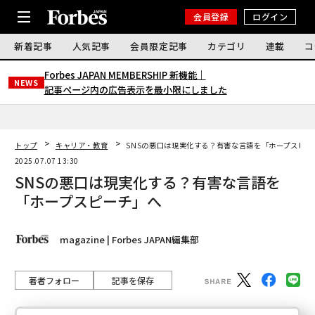
会員登録
ログイン
新着記事
人気記事
会員限定記事
カテゴリ
連載
コ
Forbes JAPAN MEMBERSHIP 新機能｜
NEWS
記事ページ内の広告表示を最小限にしました
トップ
キャリア・教育
SNSの悪口は現実化する？有害な言語を「ホープスピー
2025.07.07 13:30
SNSの悪口は現実化する？有害な言語を
「ホープスピーチ」へ
magazine | Forbes JAPAN編集部
著者フォロー
記事を保存