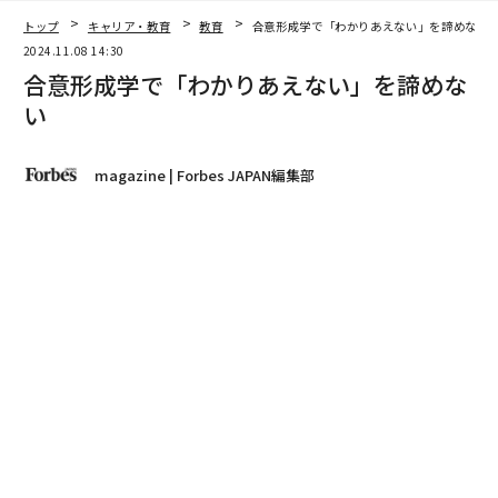
著者フォロー
記事を保存
Shutterstock.com
「わかりあえない」と諦めないための「合意形成学」。
新潟大学佐渡自然共生科学センター教授の豊田光世が読
み解く。
advertisement
「合意形成」という言葉を聞いて、あなたは何をイメー
ジするだろうか。
例えば、自治体の職員に「合意形成」から何を思い浮か
べるかを聞いてみると、「調整」「妥協」「交渉」とい
った言葉を連想する人や、「時間と手間がかかる」「難
しい」など、どちらかといえばネガティブな感覚を口に