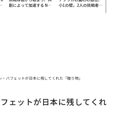
─
創によって加速する NOR
小1の壁。2人の挑戦者が
型
QAIN JAPAN 特別座談会
手にした「次なる武器」
ン・バフェットが日本に残してくれた「贈り物」
バフェットが日本に残してくれ