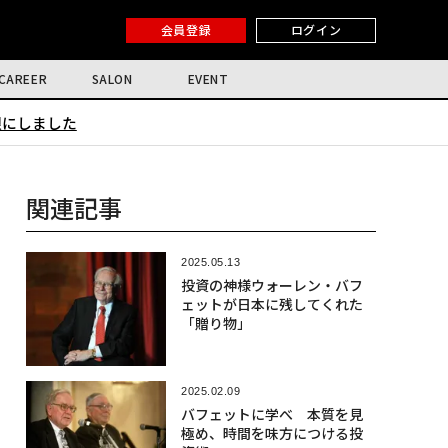
会員登録
ログイン
CAREER
SALON
EVENT
限にしました
関連記事
2025.05.13
投資の神様ウォーレン・バフ
ェットが日本に残してくれた
「贈り物」
2025.02.09
バフェットに学べ 本質を見
極め、時間を味方につける投