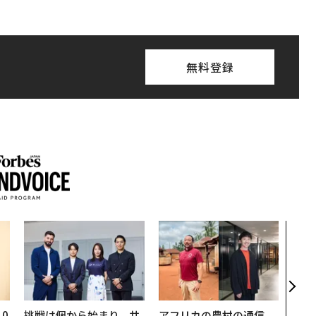
無料登録
〜決
模組
装」
く”
ビジ
0
挑戦は個から始まり、共
アフリカの農村の通信、