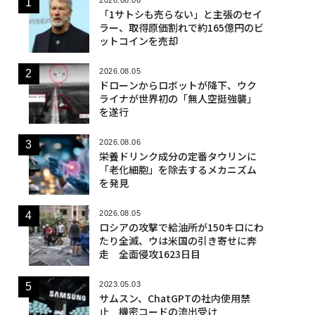
「1サトシも売らない」と主張のセイ
ラー、取得原価割れで約165億円のビ
ットコインを売却
2026.08.05
ドローンからロボットが降下、ウク
ライナが世界初の「無人空挺強襲」
を遂行
2026.08.06
栄養ドリンク成分の定番タウリンに
「老化細胞」を除去するメカニズム
を発見
2026.08.05
ロシアの攻撃で給油所が150キロにわ
たり全滅、ウは米国の引き寄せに奔
走 全面侵攻1623日目
2023.05.03
サムスン、ChatGPTの社内使用禁
止 機密コードの流出受け