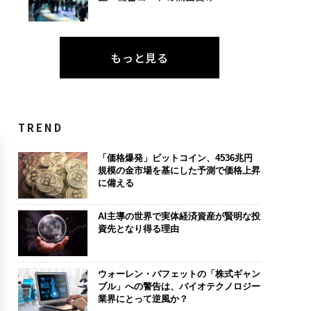
もっと見る
TREND
「価格爆発」ビットコイン、4536兆円
規模の金市場を基にした予測で価格上昇
に備える
AI主導の世界で実体経済資産が賢明な投
資先となり得る理由
ウォーレン・バフェットの「株式ギャン
ブル」への警告は、バイオテクノロジー
業界にとって逆風か？